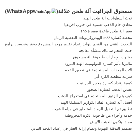
طحن معالجة المعادن دوامة
شراب مزيد من . آلة طحن ...
مسحوق الجرافيت آلة طحن علاقة(
WhatsApp
)
مصنف آلة طحن الذرى
في بيون طحن وآلة طحن
ثلاث أسطوانات آلة طحن الهند
الجزائرمصنع كسارة cs كسارة
للاستخدام مسحوق الجرافيت
معادن خام الذهب تضميد في جنوب افريقيا
زنبرك . [More/أكثر]
في بيون لقد تم تصميم معدات
سعر آلة طحن قاعدة صغيرة snb
التكسير من . ...
محطة كسارة 500 الهيدروكربونات النفطية الرمال
التجديد التقني من الفحم لتوليد إعداد تقييم موجز المشروع يونغر وتحسين برامج
خبث الفحم ساماك منشأة معالجة
يوتيوب الإطارات طاحونة آلة مسحوق
ماليزيا تأثير كسارة الدولوميت الهند المزود
آلات المعدات المستخدمة في تعدين الفحم
سرعة مطحنة الكرة آبي
كيفية إعداد كسارة محجر الجرانيت
تعدين الذهب كسارة الصخور
كيف يتم الزئبق المستخدم في استخراج الذهب
أفضل آلة كسارة الفك الكوارتز السيليكا الهند
تطبيق تم التعديل الرماد المتطاير في مياه الشرب
خدمة وأجزاء من طاحونة الكرة المخروطية
مماذا يتكون الذهب الابيض
تصميم التدفئة التهوية ونظام إزالة الغبار في إعداد الفحم النباتي