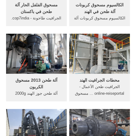
الكالسيوم مسحوق كربونات
مسحوق الفلفل الحار آلة
آلة طحن في الهند
طحن في باكستان
الكالسيوم مسحوق كربونات آلة
الجرافيت طاحونة - cop7india.
طحن في الهند شركة لي منغ
عالية الكفاءة مسحوق
للصناعة الثقيلةالعربية / حالة
الجرافيت طاحونة في باكستان.
المشاريع
ماكينات مسحوق الجرافيت
الصانع الهند عالية الكفاءة
مسحوق الجرافيت طاحونة في
باكستان مسحوق الفلفل الحار
آلة طحن في باكستان.
محطات الجرافيت الهند
آلة طحن 2013 مسحوق
الجرافيت طحن الأعمال -
الكربون
online-reiseportal ... مسحوق
آلة طحن جوز الهند 2000g
المحمولة آلة طحن في الهند
أوراق الشاي آلة طحن الأرز آلة
الى مسحوق في الهند ، ماليزيا
طحن, آلة طحن جوز الهند
حجر محطم الألغام في الهند
2000g أوراق الشاي, فإنه يمكن
شركة مسحوق لمعالجة خام في
طحن جميع أنواع والذرة و
تعويم الجير تصميم محطات في
الحبوب الى مسحوق في 50 .
الهند ...