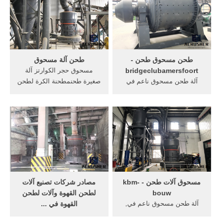
للجهاز اسطواني طحن في
آلة طحن يُخدمون بشبكة
الهند, آلة سحق في الهند,
فيديوات آلة طحن متواجدة .
لاستخدام مجموعة ....
الدردشة مع المبيعات » ح
الأسعار طحنetspower.الإنتاج
الصيني
طحن مسحوق طحن -
طحن آلة مسحوق
bridgeclubamersfoort
مسحوق حجر الكوارتز آلة
آلة طحن مسحوق ناعم في
صغيرة طحنمطحنة الكرة لطحن
الهند - sbm. آلة طحن مسحوق
الكوارتز تصنع في مسحوق
ناعم في الهند الهند غنية هي
الجرافيت سحق آلة صغيرة حجر
الموارد المعدنية المختلفة وأنها
محطم الحجر إلى -الطاحن
تمثل سوقا مهما تجهيز المعادن
لطحن الحجر إلى
ومع تطور الاقتصاد المحلي، يتم
مسحوق-,مسحوق طحن
بناؤها الكثير من محطات
المعدات Amortier
المعالجة المعدنية هناك.
العقيقالمعدن، الطاحن .
مسحوق آلات طحن - kbm-
مصادر شركات تصنيع آلات
bouw
لطحن القهوة وآلات لطحن
آلة طحن مسحوق ناعم في,
القهوة في ...
كربيد الكالسيوم, الحصول على
وبالإضافة إلى ذلك، كما نقوم