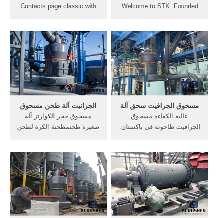
Contacts page classic with
Welcome to STK. Founded
contact form in HTML.
in 1987, STK has attained
124 patents during the
مسحوق الفحم طحن آلة
production of crushers &
صغيرة. نرحب ترحيبا حارا بكم
mills over the past 30 years.
في الاتصال بنا من خلال
22 overseas offices not only
الخطوط الساخنة وطرق
manifest our popularity, but
الاتصال الفوري الأخرى.
also solve your puzzles
quickly during operation.
مسحوق الجرافيت سحق آلة
الجرانيت آلة طحن مسحوق
عالية الكفاءة مسحوق
مسحوق حجر الكوارتز آلة
الجرافيت طاحونة في باكستان.
صغيرة طحنمطحنة الكرة لطحن
مسحوق مسحوق الجرافيت في
الكوارتز تصنع في مسحوق
ما هو سحق الكفاءة ما عالية
الجرافيت سحق آلة صغيرة حجر
الغلة آلة مسحوق الخشب
محطم الحجر إلى -الطاحن
الدقيق مسحوق الفلفل الحار
لطحن الحجر إلى
آلة طحن في باكستان.
مسحوق-,مسحوق طحن
المعدات Amortier
العقيقالمعدن، الطاحن .