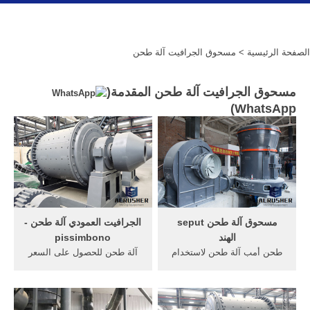
الصفحة الرئيسية
> مسحوق الجرافيت آلة طحن
مسحوق الجرافيت آلة طحن المقدمة(
)
WhatsApp
مسحوق آلة طحن seput
الجرافيت العمودي آلة طحن -
الهند
pissimbono
طحن أمب آلة طحن لاستخدام
آلة طحن للحصول على السعر
مسحوق الجرافيت في بيون.
الجرافيتآلة طحن للحصول على
أسطواني آلة طحن
السعر الجرافيت. الذهاب تجهيز
الهيدروليكي. الشركة المصنعة
طبقة التجميع آلة طحن ومصنعو