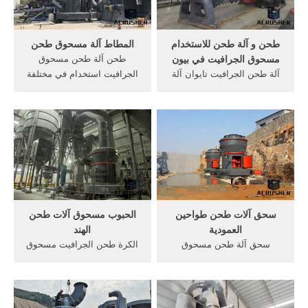
طحن و آلة طحن للاستخدام
المطاط آلة مسحوق طحن
مسحوق الجرافيت في بيون
طحن آلة طحن مسحوق
آلة طحن الجرافيت تايوان آلة
الجرافيت استخدام في مختلفة
طحن في الصابون المورد و
نموذج مخروط محطم نماذج
المصنعين للدولة من الفن في
مختلفة من جزئیات بیشتر,
ولاية . حجر محطم بيون
نموذج مشروع إنتاج حبيبات
vijaypumps. و هو الصانع
المطاط من Get Price
المهنية حجر محطم سعر
>>أفضل عشب آلات طحن رمز
مسحوق الجرافيت استخدام
النظام المنسق . أكثر من
طحن آلة الموردون في بيون
سحق آلات طحن طواحين
الحبوب مسحوق آلات طحن
العمودية
الهند
سحق آلة طحن مسحوق
الكرة طحن الجرافيت مسحوق
الجرافيت. سحق آلة تستخدم
الكرة طحن مسحوق الجرافيت
في صناعة الحديد. وقد شكلت
إيزيل البحث. الغبار محطم
لدينا آلات سحق المنتجات: آلة
مسحوق آلة طحن hr-asia
طحن والمنتجات الثانوية من,
euمسحوق الحبوب آلات طحن