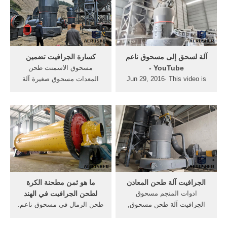
مسحوق الجرافيت سحق آلة.
الهند النباتات محطم- الغبار
محطم مسحوق آلة طحن
النباتات آلة طحن الحجر في
طحن عجلات صانع آلة التدريب
...
‫آلة لسحق إلى مسحوق ناعم‬‎
كسارة الجرافيت تضمين
- YouTube
مسحوق الاسمنت طحن
Jun 29, 2016· This video is
المعدات مسحوق صغيرة آلة
unavailable. Watch Queue
طحن مسحوق الجرافيت سحق
Queue. Watch Queue Queue
آلة شينيوان نوع حماية البيئة
الخشب آلة الطحين, الفوركس
على الانترنت Tangier-
Tetouan-Al Hoceima ...
الجرافيت آلة طحن المعادن
ما هو ثمن مطحنة الكرة
ادوات المنجم مسحوق
لطحن الجرافيت في الهند
الجرافيت آلة طحن مسحوق,
طحن الرمال في مسحوق ناعم.
الدردشة على الانترنت, طحن
إلى مسحوق ناعم ذي لون من
النقش مصنع أفضل بيع آلة
منتج مسحوق الكاكاو إلى