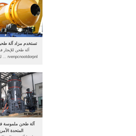
تكلفة ماشين الزجاج ا
تستخدم مزاد آلة طحن 
آلة طحن للإيجار ف
ootdorpnl
المطبوعة في المملك
النبات التعدين مزيد 
مصنع, عملية خام شاش
التعلم عن الفحم فحص و
orioloingeu تستخدم الكسارات ...
آلة طحن ملموسة في 
المتحدة الأمري