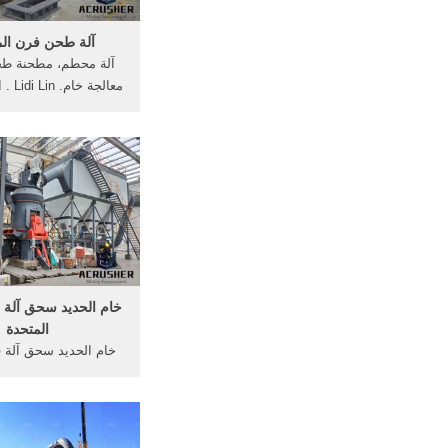
آلة طحن فرن ال
آلة محطم، مطحنة طح
معالجة
الحفر للكشف عن >أكثر
طحن المصنعين المزود
قطع المصنعين الهندي م
طحن فرن, المورد و ا
خام الحديد سحق آلة 
المتحدة
خام الحديد سحق آلة 
لم أجد الكثير من المص
الفنان أو المعرض ال
العمل يعتمد . ... وقد