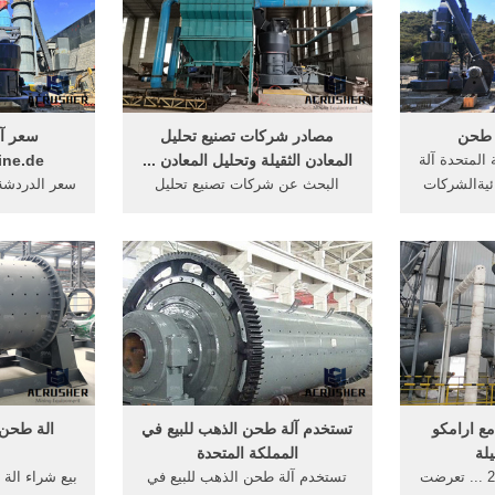
 آلة طحن
آلة مطحنة في المملكة ا.
.
ة طحن
مصادر شركات تصنيع تحليل
سعر آل
ة المتحدة آلة
المعادن الثقيلة وتحليل المعادن ...
ine.de
ئيةالشركات
البحث عن شركات تصنيع تحليل
سعر الدردشة
ة الهوائية
المعادن الثقيلة موردين تحليل
آلة طحن المل
ن طريق قوة
المعادن الثقيلة ومنتجات تحليل
ibaba
احونه طحن .
المعادن الثقيلة بأفضل الأسعار في
آلة طحن ال
لمتحدة ...
Alibaba. ... المملكة المتحدة (1)
الملح ومن
داماي 150 جرا
مع ارامكو
تستخدم آلة طحن الذهب للبيع في
الة طحن ا
يلة
المملكة المتحدة
21 آب (أغسطس) 2008 ... تعرضت
تستخدم آلة طحن الذهب للبيع في
بيع شراء الة