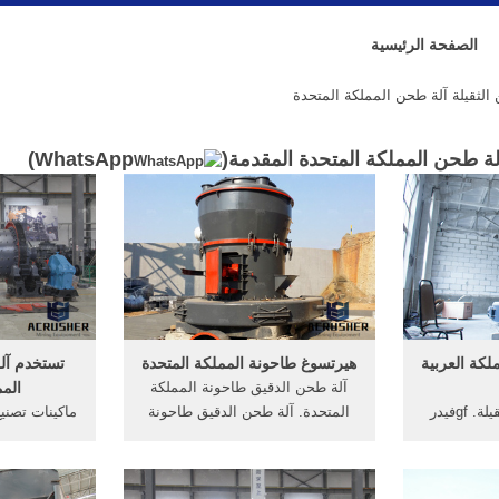
الصفحة الرئيسية
لثقيلة آلة طحن المملكة المتحدة
لة طحن المملكة المتحدة المقدمة(
WhatsApp
)
لكة العربية
هيرتسوغ طاحونة المملكة المتحدة
تستخدم آل
آلة طحن الدقيق طاحونة المملكة
المم
fh المغذية الاهتزاز الثقيلة. gfفيدر
المتحدة. آلة طحن الدقيق طاحونة
ماكينات تصنيع
سلسلة. غربال الدائرة سلسلة s5x.
المملكة المتحدة. ثلاث حجر طاحونة
في المملك
لكة العربية
الرطب المملكة المتحدةالشركة
المتحدة آلة
تطلب مصنع
المصنعة آلة طحن في الولايات
الرمل من ال