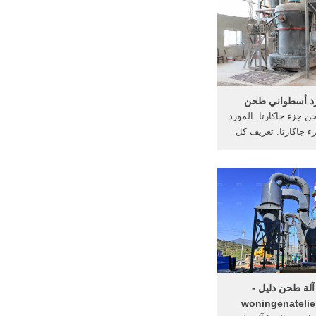
رة الحجر تصنيع في
متحدة. الحصول على
السعر
ورد أسطواني طحن
ن جزء جاكارتا. المورد
ء جاكارتا. تعريف كل
طحن,المورد من آلة,
ية طحن آلة, الدردشة
» الشركات المصنعة آلة
بيونمحطة الفحم
لمسحوق .
آلة طحن دليل -
woningenatelie