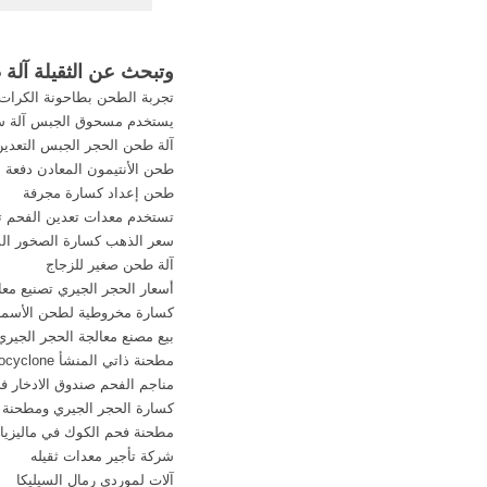
إحدى شركات المقاولا
في السعودية لسرقة إح
... حفر وشق الأنفاق و
وتبحث عن الثقيلة آلة 
في مختلف المناطق
تجربة الطحن بطاحونة الكرات
معدات ثقيلة من مو
يستخدم مسحوق الجبس آلة سل
آلة طحن الحجر الجبس التعدين
طحن الأنتيمون المعادن دفعة
طحن إعداد كسارة مجرفة
تستخدم معدات تعدين الفحم ت
سعر الذهب كسارة الصخور ال
آلة طحن صغير للزجاج
أسعار الحجر الجيري تصنيع مع
كسارة مخروطية لطحن الأسم
بيع مصنع معالجة الحجر الجير
مطحنة ذاتي المنشأ hydrocyclone
مناجم الفحم صندوق الادخار ف
كسارة الحجر الجيري ومطحنة
مطحنة فحم الكوك في ماليزيا
شركة تأجير معدات ثقيله
آلات لموردي رمال السيليكا