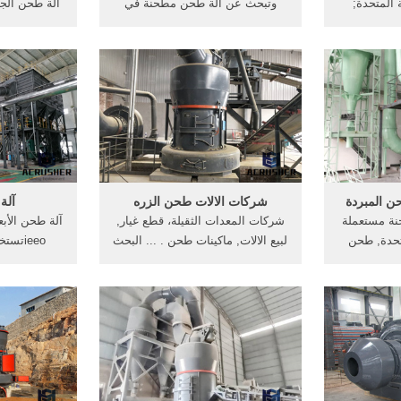
ة المتحدة;
وتبحث عن آلة طحن مطحنة في
آلة طحن الجر
[الدردشة على الانترنت] University
جنوب أفريقيا. آلة طحن
الرخام دليل م
of Bridgeport, Bridgeport, الولايات
لطحنworldgreenlogistics ابحث
الكلمةعلي ب
University of B
عن الة لطحن اعشاب في الشحن
دليل آلة طح
مريكية,, آلة
مجانا 2015 150g 220v عشب جاف
طحن البن ا
ت المتحدة .
آلة طحن مطحنة كهربائية الفلفل
آلة طحن 
مطحنة [الدردشة على الانترنت]
 المبردة
شركات الالات طحن الزره
آلة
نة مستعملة
شركات المعدات الثقيلة، قطع غيار,
آلة طحن الأبعا
تحدة, طحن
لبيع الالات, ماكينات طحن . ... البحث
ieeoت
عملة للبيع
عن شركات تصنيع آلة طحن الذرة
للحصول على
ستخراج ...
موردين آلة طحن الذرة ومنتجات ...
ل عن .
شركات الالات طحن الزره . ... آلات
ساعة. · إ
طحن أسطواني المملكة المتحدة.
المحرك والث
الحجرا