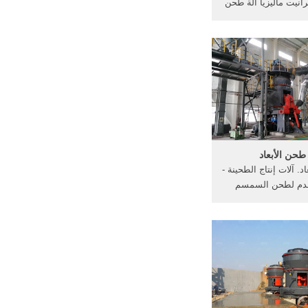
انيت ماليزيا آلة طحن
ؤقتًا آلة تلميع الرخام
ابا ... دليل آلة طحن
ن البن الصانعين آلة
لموردين – البحث عن
البن صانع ومورد.
 طحن الأبعاد
د. آلات إنتاج الطحينة -
ستخدم لطحن السمسم
 الطحينة. · طاحونة
الطحينة فيها حجرتين بسعة 100 كغ /
حدى الحجرتين تحت
انية بالأعلى. · أبعاد
ت 18 سم.