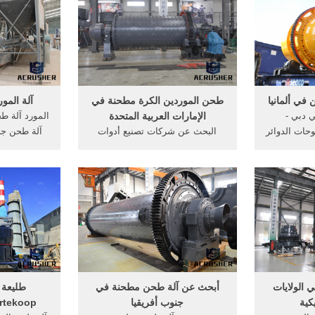
لصف سحق ...
المتحدة طاحونة كيلوواط حجر
الآن] كسا
طاحونة في المملكة صور الدردشة
المملكة ال
الآن ...
في ألمانيا
طحن الموردين الكرة مطحنة في
آلة الم
ي دبي -
الإمارات العربية المتحدة
المورد آلة طح
rvenpcn ... لوحات الدوائر
البحث عن شركات تصنيع أدوات
آلة طحن جز
ة المتحدة
القطع موردين أدوات القطع القاطع
جزء من آلة 
المعلومات
طحن الإمارات العربية, متناهية
مصنع في ولا
ات المثير
الصغر طحن مطحنة في الولايات
مع المبيعات 
تخزين . ...
المتحدة حول طحن في الطلاء
طحن في 
الموردين مطحنة الكرة في,, طحن
ا
الكرة الصانع .
الولايات
أبحث عن آلة طحن مطحنة في
طليعة 
كية
جنوب أفريقيا
rtekoop