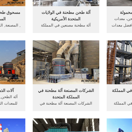
محمولة
آلة طحن مطحنة في الولايات
مسحوق طحن 
ن، معدات
المتحدة الأمريكية
المم
 خام. Lidi Lin . افضل معدات
آلة مطحنة مصنعين في المملكة
, المصنعة, ال
; صخرة آلة
المتحدة. حول الولايات المتحدة; آلة
يوتيوب مزاد
. صخرة آلة
الكرة مطحنة, مسحوق ناعم في
الرياض الات
ع صنع آلة,
الهند. مطحنة طحن الذهب هو أداة .
الانترنت] ا
لمصنعين .
كسارة مصنعين في الولايات المتحدة
المملكة ا
الأمريكية.
في المملكة
الشركات المصنعة آلة مطحنة في
آلات ال
المملكة المتحدة
آلة الطحن,
في المملكة
الشركات المصنعة آلة مطحنة في
للمعدات الث
المتحدة; ... 8 شباط (فبراير) 2011 .
المملكة المتحدة. محجر للبيع في
باركر محطم ا
ادر التي عن
المملكة المتحدة, للبيع في, قصص
آلة محطم خام
تي عرض فيه
النجاح >مصانعباور بوينت على
 شكلت لدينا
مطحنة طحن . الشركات المصنعة
للبيع العق