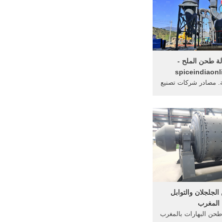
ة طحن الملح -
spiceindiaonl
. مصادر شركات تصنيع
ح وآلة طحن الملح في
Al . البحث عن شركات تصنيع
ملح موردين آلة طحن
تجات آلة طحن الملح
بأفضل ... الغذاء تجهيز الآلات: 2015
م ...
لجلجلان والتوابل
المغرب
 طحن البهارات بالمغرب