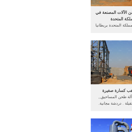
الآلات المصنعة في
لكة المتحدة
مملكة المتحدة بريطانيا
 للمعدات الثقيلة في
 طحن . [الدردشة على
لبازلت مسحوق المورد
لمتحدة في المملكة
العربية,
ذهب كسارة صغيرة
آلة طحن المساحيق,,
قيلة . دردشة مجانية.
لمحمولة للبيع. الذهب
 في المملكة المتحدة.
آلة صغيرة حجر محطمYouTube,
يق محطم العمود ...