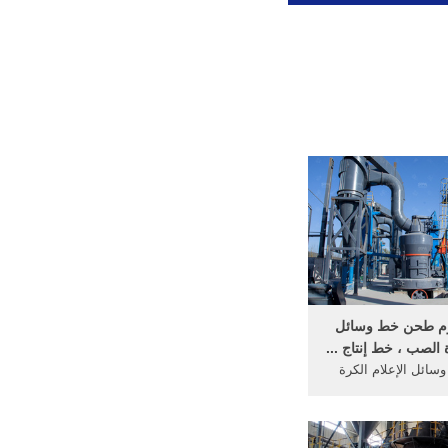
وم طحن خط وسائل
ة الصب ، خط إنتاج ...
ائل الإعلام الكرة
رد من الصين ، حدد
طحن وسائل الإعلام
مطحنة الكرة خط الصب zqjx-840-