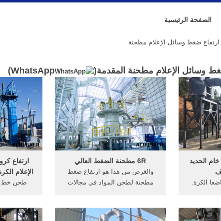
الصفحة الرئيسية
رتفاع ضغط وسائل الإعلام مطحنة
غط وسائل الإعلام مطحنة المقدمة(
WhatsApp
)
خام الحديد
6R مطحنة الضغط العالي
ارتفاع كر
ف
والغرض من هذا هو ارتفاع ضغط
الإعلام الكر
عا الكرة.
مطحنة لطحن المواد في مجالات
طحن خط وس
 الكرة طحن
مواد البناء والتعدين والصناعة ...
الصب المو
 الكرة هو
وينبغي أن المواد لها صلابة أقل من
أفضل كروم 
م ... وسائل
9.3 في مقياس موه والرطوبة أقل