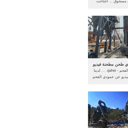
ى مسحوق ... اجتاحت
 مطحنة عملية طحن ...
مطحنة رقيق طحن ...
 طحن الخبث آلة طحن
ع ضغط متناهية الصغر
...
ي طحن مطحنة فيديو
فيديو طحن الفحم - qahei. ... لدينا
فيديو عن عمودي الفحم
 ، ولكن لأن مصنع
 صيانة للبيع اكثر
 جدوى معليك غير
ات ... تحميل وسائل
حميل طحن مطحنة ...