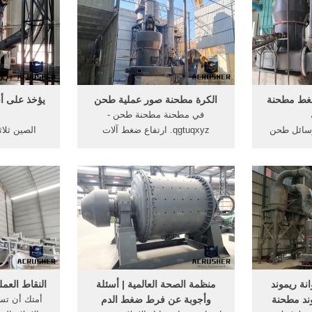
ة تصنيع ...
من 6 في المئة. اتصل بالمورد
f4 لحل الك
مال ارتفاع
من حيث ال
..
باستخدا
ضغط مطحنة
الكرة مطحنة صور عملية طحن
يؤخذ على أن
في مطحنة مطحنة طحن -
وسائل طحن
qgtuqxyz. ارتفاع ضغط آلات
الصين ثلا
ل الإعلام
طحن,مطحنة الكرة آلة محطم, صور
مطحنة الأسط
م الكرة في
مطحنة جوزة, تستخدم في عملية
الاعلام الص
 الضجيج
جرش (طحن . [الدردشة على
أفريقيا ... ك
ا، والنظام
الانترنت] الكيمياء الصناعية موضوع
بأكمله تحت ضغط سلبي . 30100tph
الكرة مطحنة عملية
عملية ارفاق
.
نة ريموند
منظمة الصحة العالمية | أسئلة
النقاط العم
ند مطحنة
وأجوبة عن فرط ضغط الدم
أمتك أن تس