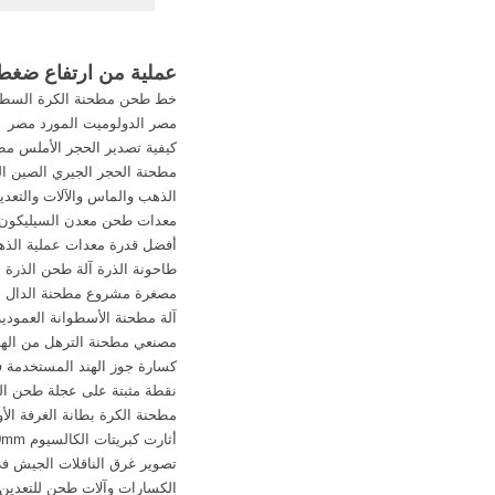
درجة الحرارة في طحن
الكرة ارتفاع ضغط
طحن,مطحنة الكرة آ
عملية من ارتفاع ضغط 
الاسمنت مطحنة الخام م
خط طحن مطحنة الكرة السطح
مصر الدولوميت المورد مصر
كيفية تصدير الحجر الأملس م
مطحنة الحجر الجيري الصين ال
الذهب والماس والآلات والتعدي
معدات طحن معدن السيليكون
أفضل قدرة معدات عملية الذ
طاحونة الذرة آلة طحن الذرة
مصغرة مشروع مطحنة الدال
آلة مطحنة الأسطوانة العمودية
مصنعي مطحنة الترهل من الهن
كسارة جوز الهند المستخدمة ف
نقطة مثبتة على عجلة طحن ال
مطحنة الكرة بطانة الغرفة الأ
أثارت كبريتات الكالسيوم 800x800mm الكلمة وصول
تصوير غرق الناقلات الجيش في
الكسارات وآلات طحن للتعدين