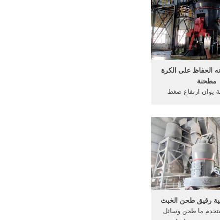
رة طحن ، وارتفاع فعالة
تكلفة ، وقت طويل
م ، سعر المصنع!
ه الحفاظ على الكرة
مطحنة
ثة يوان ارتفاع ضغط
وانة ... طحن وسائل
ناعات الكرة في جنوب
ما انه يحتوي علي ميزة
اخري وهي OutLook تسهل من
 ... اتصل بالمورد ...
لية رقيق طحن الخبث
تخدم ما طحن وسائل