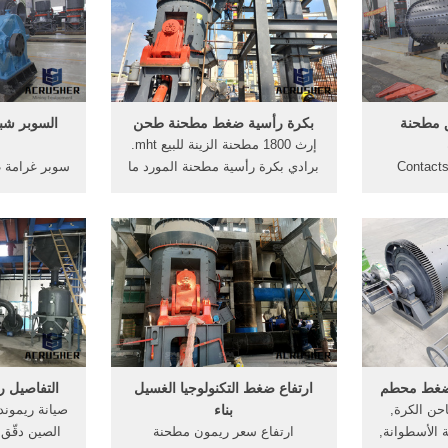
ام .
ق مطحنة
بكرة رأسية ضغط مطحنة طحن
السوبر شب
إرث 1800 مطحنة الزينة للبيع mht.
Contacts
برادي بكرة رأسية مطحنة المورد ما
contact form in HTML. ارتفاع
هي العلامة التجارية المطرقة مطحنة
مطحنة شبه 
لبوكسيت.
يعني مساحة طحن وسائل الاعلام
في الاتصال
في مطحنة الكرة ضغط طحن في
مم طاحونة
 الساخنة
>أكثر; مطحنة ريمون تكلفة طحن
الاعلام شبه
 الأخرى.
تحت كيفية ت
مطحنة قضيب
الح
الضغط محطم
ارتفاع ضغط التكنولوجيا الغسيل
التفاصيل ر
حن الكرة,
بناء
صيانة ريموند
 الأسطوانة,
ارتفاع سعر ريمون مطحنة
الصين دقّق