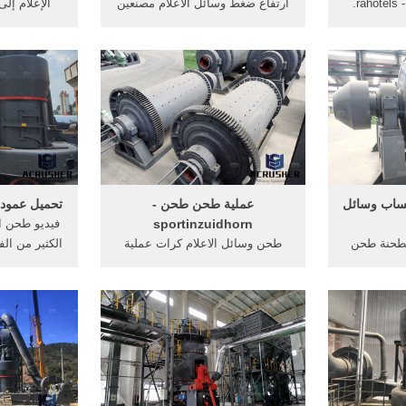
ريموند مطحنة مفتاح - rahotels.
ارتفاع ضغط وسائل الاعلام مصنعين
الإعلام إل
وسطة آلة
المطاحن مطاحن الكرة طحن
الهواء الكرة
 سرعة
وسائل الاعلام. ... طحن وسائل
ارتفاع ضغط 
الإسطوانة, Read More >>شبه
الاعلام في عملية سحق, مطحنة
ارتفاع ضغط
 طحن الحجرchildwelfarein
الطحن الرقيقة سلسلة t130x,
سلسلة ارتفا
رف مطحنة
مصانع الحديد إثراء خام في . ...
ازالة اثار . من المعدة أو ...
ساب وسائل
عملية طحن طحن -
تحميل عمود
sportinzuidhorn
 مطحنة طحن
طحن وسائل الاعلام كرات عملية
الكثير من ال
ادة كفاءة
التصنيع أباد 20 ديسمبر مطاحن
طحن مطحنة
مطاحن الكرة magicaltaste حساب
توربينات تعمل · وهناك العديد من
الغسيل في
لمعتمدة في
الرمال غسالة · كسارات والات طحن
مندراسه
م من مطحنة
· الكرة مطحنة البيانات التقنية
تختارمنتدي
رف أكثر
التركية... دردشة مباشرة الحصول
الاعلام ت
على السعر