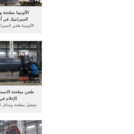
الألومينا مطحنة 
السيراميك في أس
الألومينا طحن السيرا
الإعلام لك
تستخدم في بطانة م
الاعلام طحن مطحنة 
ceremics، الأسمن
[More/أكثر]
طحن مطحنة الاسمن
الإعلام في
تشغيل مطحنة وسائل الا
ضغط. مصغرة مصنع طح
asia
الخبث, ارتفاع الكرو
الكرة الصلب وسائل الإع