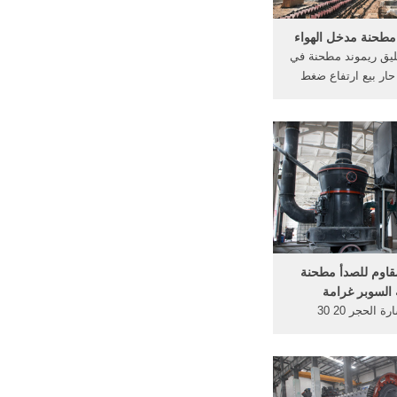
مطحنة مدخل الهواء
ليق ريموند مطحنة في
 حار بيع ارتفاع ضغط
 مطحنة. مقدمة من
مطحنة تعليق. ارتفاع
ضغط تعليق طحن مطحنة 1t في .
استيراد أجهزه كمال أجسام من .,4.
لمقاوم للصدأ مطحنة
السوبر غرامة
آلة كسارة الحجر 20 30
بر غرامة مسحوق آلة
 سبائك شفرة, تشونغ
سحوق ارتفاع ضغط
ريموند مطحنة 4r98. أكثر من;