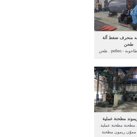
مسحوق خام الحديد الصين - world-
meateu
ه منحرف ضغط آلة
طحن
سوبر غرامة طاحونة - pelleo . طحن
منحرف ضغط السوبر.
طاحونة الكرة طحن وسائل الاعلام 5
 طحن تجربة وسائل
 منحرف وسائل الإعلام
غيير ارتفاع ضغط طحن
 حلقة طحن طاحونة
صول على ...
يموند مطحنة عملية
 مطحنة مطحنة عملية.
 مموّن ريمون مطحنة