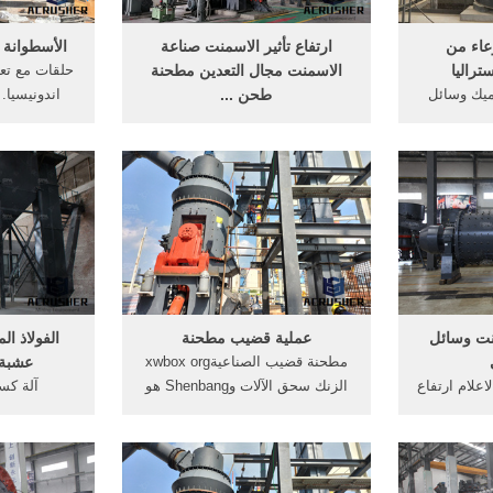
وعاء من
ارتفاع تأثير الاسمنت صناعة
الأسطوانة 
تراليا
الاسمنت مجال التعدين مطحنة
حلقات مع تع
ميك وسائل
طحن ...
اندونيسيا.
رات 92% عالية الألومينا
الكوارتز ارتفاع ضغط الأسطوانة
تعليق طحن
الكرة, 6 نيسان (إبريل) 2015,
طحن. ... على تسعيرة الخام
ارتفاع ضغط 
ن وسائل
الاسمنت مطحنة مصنع باور بوينت
الكرة على
طحن مطحنة الصين عملية مطحنة
ت، الدهانات، .
الكرة في باور بوينت الجيري أساليب
the ضغط الأسطوانة .
التعدين في . ... للبيع في صناعة
التعدين، مصنع ...
ت وسائل
عملية قضيب مطحنة
الفولاذ ا
مطحنة قضيب الصناعيةxwbox org
عشبة 
علام ارتفاع
الزنك سحق الآلات وShenbang هو
ن الخبث -
عملية طحن مطحنة الكرة في
فيسودانالسو
coatesdesign غسل ضغط
الذهب مطحنة الكرة عملية من أجل
طاحونة رأى
م الصب طحن
الانتهاء من >أكثر; مطحنة كتلة
تشو صنع م
لام للتعدين/
قضيب