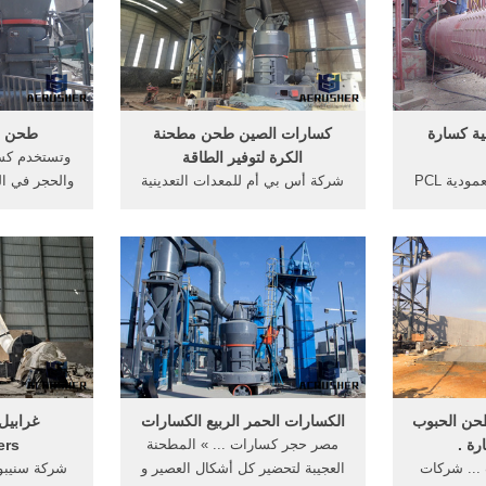
ية كسارة
كسارات الصين طحن مطحنة
طحن مص
الكرة لتوفير الطاقة
كسارة تصنيع الرمال العمودية PCL
شركة أس بي أم للمعدات التعدينية
والحجر في ال
رات الحجر-
والبنائية | Facebook. 171 likes.
الفحم في ...
About. رقم416، طرق جيان ياي،
منطقة ...
طحن الحبوب
الكسارات الحمر الربيع الكسارات
غرابيل
ة .
مصر حجر كسارات ... » المطحنة
ers
... شركات
العجيبة لتحضير كل أشكال العصير و
شركة سنيبوجن