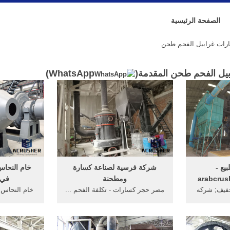
الصفحة الرئيسية
ات غرابيل الفحم طحن
يل الفحم طحن المقدمة(
WhatsApp
)
يع -
شركة فرسية لصناعة كسارة
خام النحا
arabcrus
ومطحنة
في ج
جفيف; شركه
مصر حجر كسارات - تكلفة الفحم ...
خام النحاس
لبيع كاش او ...
شركة كسارات ... شركة طاحونات
جميع أنحاء
رابيل .
الهواء فى الزعفرا غرابيل هزاز ...
عملية العلا