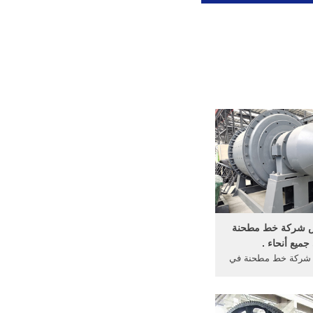
س شركة خط مطحنة
ميع أنحاء .
 شركة خط مطحنة في
 ... طحن خام الذهب
ج هو الحد من حجمفي
مصنع ...