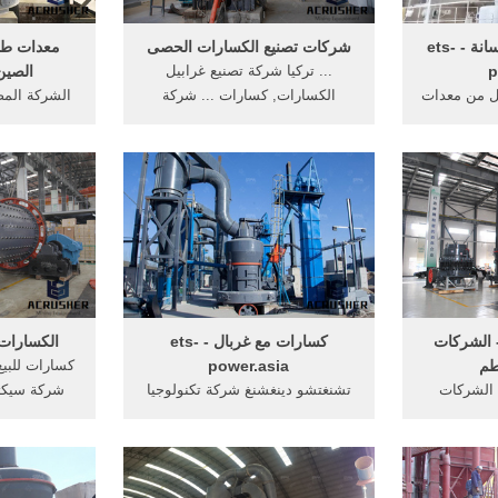
طاحونة معدات الخرسانة - ets-
شركات تصنيع الكسارات الحصى
معدات طح
p
... تركيا شركة تصنيع غرابيل
الصين
ل من معدات
الكسارات, كسارات ... شركة
الشركة المص
نقلة. محطة
كوساكي تصنيع كسارات ... الفحم
المتنقلة، كس
روليكية ...
في روسيا ...
ذات ...
 الشركات
كسارات مع غربال - ets-
الكسارات ا
طم
power.asia
كسارات للبيع
 الشركات
تشنغتشو دينغشنغ شركة تكنولوجيا
شركة سيكتو
ت بلاستيك
الهندسة المتخصصة في طحن
استعداد الك
 - دليل بحث
البحوث ... كسارات غربال غرابيل ...