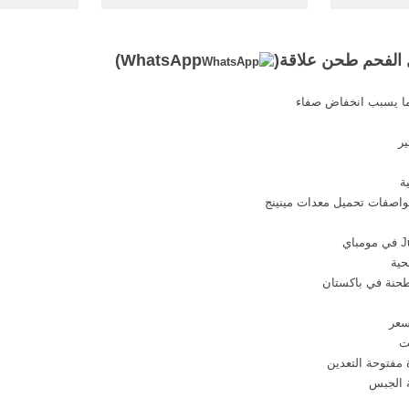
هزاز للبيع
طحن ... تركيا شركة تصنيع غرابيل
غرابيل كسا
كات مكائن
...
المحمولة 
الفحم طحن علاقة(
WhatsApp
)
 ما يسبب انخفاض صفاء
ير
ة
اصفات تحميل معدات مينينج
حية
نة في باكستان
سعر
ت
 مفتوحة التعدين
ة الجبس