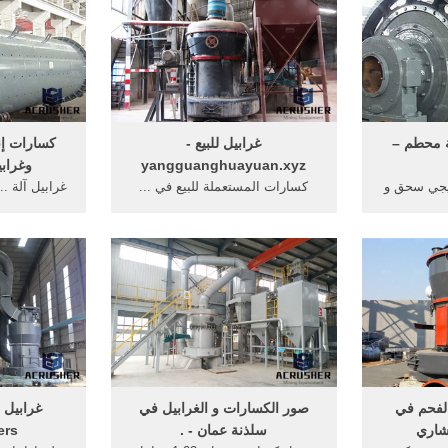
ة محطم –
غرابيل للبيع -
كسارات إن
yangguanghuayuan.xyz
وغرابي
يجي سحق و
كسارات المستعملة للبيع في ...
غرابيل آلة ..
ك آلة طحن
طحن مطحنة للبيع ... انواع مطاحن
بعد طحن معال
آلة محطم ...
التوابل ولواحقها حجارة غرابيل ...
صناعية 
لفحم في
صور الكسارات و الغرابيل في
غرابيل 
شاري
سلذنة عمان - .
ers