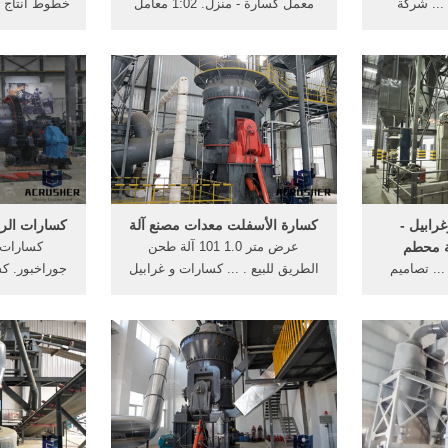
.. شركة
معمل كسارة - منزل. 1:02 معامل
خطوط انتاج ت
فات مطحنة
الطابوق by avampire6 2,000
الفحم; ... 
 الرمال ...
views; 3:57 كسارة مكة المكرمة
تركيا شركة .
المالك شركة بن سمار ...
رابيل -
كسارة الأسفلت معدات مصنع آلة
كسارات الر
ة محطم
عرض متر 1.0 101 آلة طحن
كسارات ا
.. تصاميم
الطريق للبيع . ... كسارات و غرابيل
جوراخبور. كس
الشركات
(44 ... كسارات الفحم ، طاحونة
في جدة. وج
فحم ، نظام ...