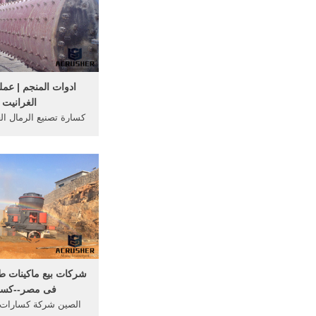
ادوات المنجم | عمل
الغرانيت
،كسارة الغرانيت ،كسا
شركة- Lordz
شركات بيع ماكينات 
فى مصر--كسار
الصين شركة كسارات 