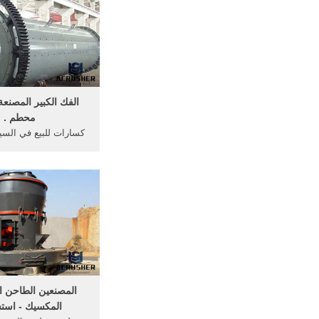
الفك الكبير المصنع
محطم .
كسارات للبيع في الس
فرز النباتات ... محر
توشيبا شركة ... الفحم 
المصنعين الطاحن ا
المكسيك - است