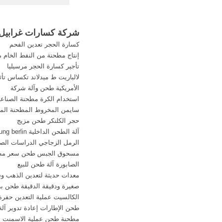
في صنع كسارة غرابيل 
في ... كسارات - شر
طحن ...
شركة كسارات غرابيل 
كسارة الحجر تعدين الفحم
إنتاج مطحنة من النفط الخام
تأجير كسارة الحجر مرسيليا
لالباريت ط ميدلاند تكساس تأث
الأمريكية طحن وآلة شركة
استخدام الكرة مطحنة الصناعي
سايمن المخروط المطحنة المو
حجر الكلنكر طحن مزيج
آلة الطحن الداخلية Jung berlin في مومباي
الرمل الزجاجي الدراسات الص
مسحوق الجبس طحن سعر مطح
الصابورة آلة طحن للبيع
معدات حديثة لتعدين الذهب و
صغيرة ودقيقة الدقيقة طحن ب
الكالسيت عملية التعدين حفرة
طحن الإطارات إعادة تدوير آل
مطحنة طحن عملية الاسمنت