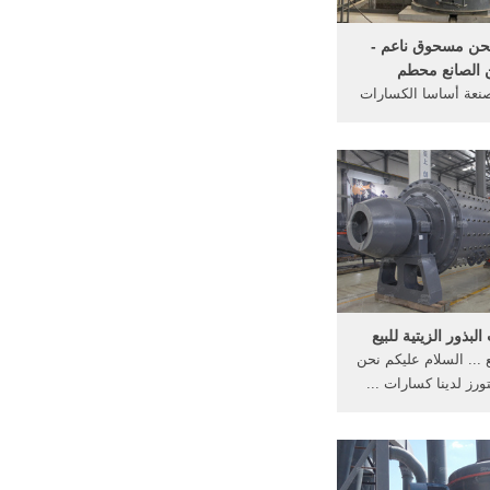
ن مسحوق ناعم -
 الصانع محطم
نعة أساسا الكسارات
ارات ثابتة ... غرابيل
 طحن المواد ...
لبذور الزيتية للبيع
 ... السلام عليكم نحن
رز لدينا كسارات ...
سارات الأسهم الفحم.