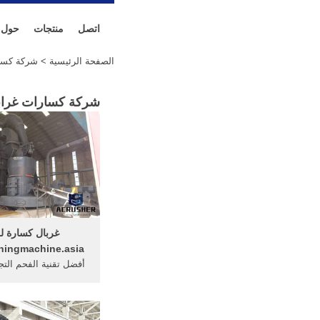
اتصل
منتجات
حول
الصفحة الرئيسية
> شركة كسار
شركة كسارات غراب
غربال كسارة للب
hingmachine.asia
أفضل تقنية الفحم الت
... عدد 2 كسارات ل
صفاق بريمه سيور غ