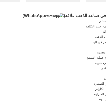
نقلة. محطة
مواد كيميائية .
صناعة 
روليكية ...
 في صناعة الذهب علاقة(
WhatsApp
)
صخور
ن حيث التكلفة
لة
ل الذهب
ر في الهند
 محددة
عملية التصنيع
في جنوب
م
 الصغيرة
الكاولين
المنزلية
لهند