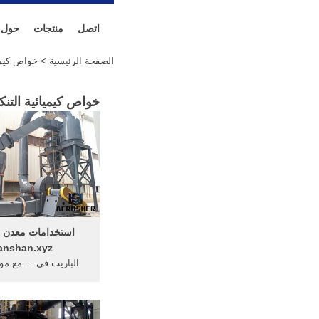
اتصل
منتجات
حول
الصفحة الرئيسية
> خواص كيميا
خواص كيميائية التن
استخدامات معدن ال
anshan.xyz
الباريت فى ... مع موا
أخرى كثيرة ليكوّن م
استخدامات . التفاصيل
...