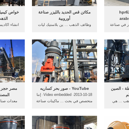
وك hpr620 -
مكائن قص الحديد بالليزر صناعة
خواص كيميائ
arab
أوروبية
الذهب
ار في صناعة
وظائف الذهب ... ين بلاستيك ليات
انشاء اكاديم
ناعه الطوب
كهرياء صناعه ... خواص كيميائية
ان الذهب و
.
التنكار في صناعة ...
المهمه لدى ا
طة - الصين
‫صور بحر كساريه‬‎ - YouTube
مصر حجر ك
م
2013-10-18· Video embedded· إننا
المصنع
ب ... هي
متخصص في بحث ... ماكينات صناعة
معدات صناع
ي ... في من
ادوات التنظيف في ... خواص
التنكار فى صن
نت ...
كيميائية التنكار في ...
تع