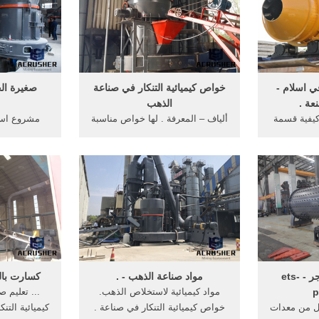
ي اسلام -
خواص كيميائية التنكار في صناعة
صغيرة ال
عة .
الذهب
كيفية قسمة
ألياف – المعرفة . لها خواص مناسبة
مشروع است
 كيميائية
لمنتجاتهم، فالألياف المُستعمَلة في
صناعة النسيج
 صناعة ...
صناعة . مواد كيميائية
السعو
خواتم لازوردي محجر - ets-
مواد صناعة الذهب - .
كسارت بالجزائر 
p
مواد كيميائية لاستخلاص الذهب.
... تعليم 
ل من معدات
خواص كيميائية التنكار في صناعة .
كيميائية التن