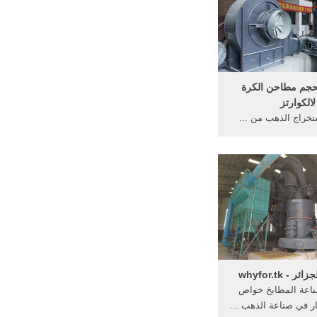
حجم مطاحن الكرة
لالكوارتز
خراج الذهب من ...
 في ... مستوردين في
دية جزيره ...
- whyfor.tk
صناعة المطابخ خواص
كار في صناعة الذهب ...