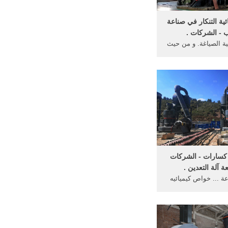
ية التنكار في صناعة
 - الشركات .
ية الصياغة. و من حيث
 الفضة من المعادن
لانسان عبر العصور ...
سارات - الشركات
ة آلة التعدين .
ة ... خواص كيميائيه
اعة ... - انضم لمعدات
دين الذهب