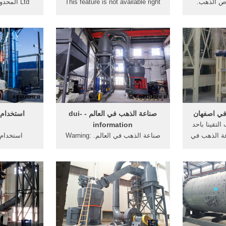
اص الذهب.
This feature is not available right
ر في صناعة
now. Please try again later.
مقاطعة ... ا
نواع ...
Uploaded on Jan 7, 2011.
خواص كيميا
Category . Science &
Technology; License . Standard
YouTube License
في اصفهان
صناعة الذهب في العالم - dui-
استخدام 
التقينا باحد
information
ة الذهب في
صناعة الذهب في العالم. Warning:
استخدام
تنكار ...
Dangerous Downloads اكبر خاتم
الحاسوب اغن
في العالم اكبر خاتم في العالم تمكن
خواص كيميائية
صائغ ذهب ...