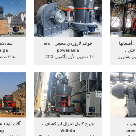
 أصحابها
خواتم لازوردي محجر - ets-
معادلات
علي .
power.asia
e.ga
ذين يشترون
18 تشرين الأول (أكتوبر) 2013 .
معادلات صن
فية صناعة
خواص كيميائية التنكار في صناعة
تضمن القر
لأن من خواص
الذهب خواص المعادن المستخدمة
الثروات في 
في ...
هب -
شرح كامل لجوال ابو كشاف -
آلات البناء 
g .
VidInfo
pres