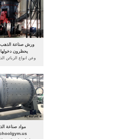
ورش صناعة الذهب :
يحظرون دخولها 
وعن انواع الزبائن ال
الذهب في قطر ... كي
الذهب من ... الصلابة 
مواد صناعة الذ
choolgym.us