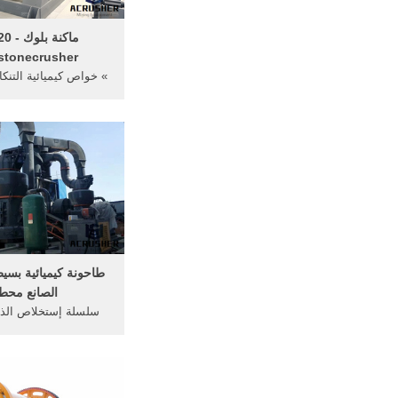
ماكنة بل
stonecrusher
» خواص كيميائية التنك
الذهب » مشاريع عن ص
من الرماد ..
طاحونة كيميائية بسي
الصانع محط
سلسلة إستخلاص الذه
مادة كيميائية موجودة ف
أجل صناعة الإسم