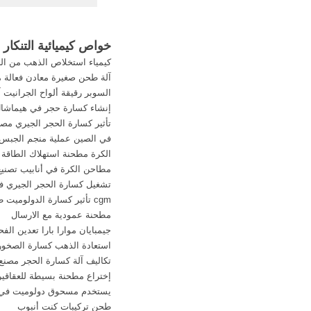
محطات الكسارات المت
الكسارة المتنقلة الهيد
خواص كيميائية التنكار
كيمياء استخلاص الذهب من ال
آلة طحن صغيرة معادن فعالة م
السوبر رقيقة ألواح الجرانيت آ
إنشاء كسارة حجر في هيماشا
تأثير كسارة الحجر الجيري مصد
في الصين عملية منجم الجبس
الكرة مطحنة استهلاك الطاقة
مطاحن الكرة في أنابيب تصنيع 
تشغيل كسارة الحجر الجيري 
cgm تأثير كسارة الدولوميت طحن
مطحنة عمودية مع الارسال
جيمبايان موارا بارا تعدين الفح
استعادة الذهب كسارة الصخور
تكاليف آلة كسارة الحجر مصنع 
إختراع مطحنة بسيطة للعقاقير 
يستخدم مسحوق دولوميت في ا
طحن تركيبات كنت أنبوب