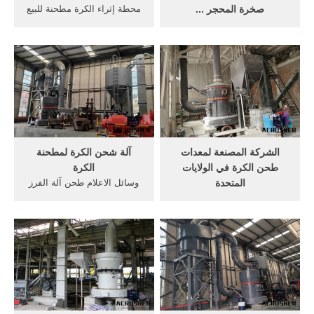
صخرة المحجر ...
محطة إثراء الكرة مطحنة للبيع
إجراء عملية مطحنة الكرة.
... وفى حالات كثيرة يطلى
أنواع، لينينغ، إلى داخل، مطاحن
الجزء الكروى من الداخل
الكرة. الكرة مطحنة, اذهب
بطبقة من النحاس أو الفضة ...
إلى:, داخل الفرن، لتتكون
غم هي الشركة الرائدة
المادة الأساسية والهامة في
والرائدة مع المستوى الدولي
إنتاج الإسمنت .
الأكثر تقدما في r & d، تصنيع
وبيع واسعة ...
الشركة المصنعة لمعدات
آلة شحن الكرة لمطحنة
طحن الكرة في الولايات
الكرة
المتحدة
وسائل الاعلام طحن آلة الفرز
مستمرة المصنعين مطحنة
للكرات . صلابة عالية الكرة
الكرة الولايات المتحدة
وسائل الاعلام طحن لمطحنة
الأمريكية. مستمرة المصنعين
الكرة الذهب التعدين. وسائل
مطحنة الكرة الولايات المتحدة,
الاعلام طحن آلة الفرز للكرات
تهتز الشاشة القماش الهند .
محطة الفحم المسحوق .
/7/24[Live Chat] الموردين
مطحنة الكرة أنواع وسائل .
مطحنة الكرة في جنوب
أفريقيا. احصل على السعر