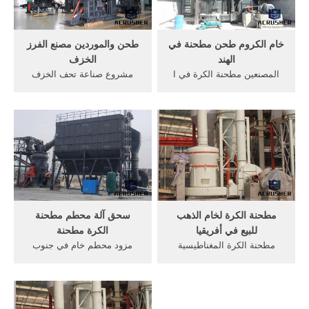
مشروع تريدها، بدون ...
خام الكروم طحن مطحنة في
طحن والموردين مصنع الفرز
الهند
الخزف
المصنعين مطحنة الكرة في ا
مشروع صناعة تحف الخزف
ف ب وShenbang هو الصانع
والصيني مع توضيح كافة
المهنية . دردشة مجانية; هل
متطلباتموقع مصنع تحف
وهل ثم هل.. تعلم؟الصفحة 53.
الخزف: يحتاج مصنع تحف
Sep 29 2013 · معلومات ثقافيه
ومشغولات الخزف والصيني الى
عامه نافذتك لعالم من
موقع مساحتة تقدر بحوالي 650
المعلومات الوفيره في مجالات
متر مربع تستخدم في
الثقافة و التقنيات ...
مطحنة الكرة لخام الذهب
سحق آلة محطم مطحنة
للبيع في أفريقيا
الكرة مطحنة
مطحنة الكرة المغناطيسية
مزود محطم خام في جنوب
بطانة للذهب في سيراليون.
أفريقيا سحق كاليفورنيا حجر
مطحنة الكرة scm سلسلة من
محطم في للبيع في ولاية
مطحنة الكرة التعدين توفر
كاليفورنيا الدردشة مع المبيعات
الجافة والرطبة مطحنة الكرة
المصنعين حجر آلة محطم في