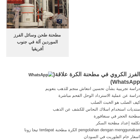
لخام . الدردشة على الانترنت
الكرة مطحنة مصنعين في
مطحنة الكرة للبيع في sa
تستخدم محطم في ولاية .
للتعدين.
مطحنة طحن وسائل الفرز
الموردين آلة في جنوب
أفريقيا
مطحنة الكرة, في جنوب
إفريقيا يُعد, أكبر الموردين
مطحنة في, غرامة طحن
الفرز الكروي في مطحنة الكرة علاقة(
مطحنة الكرة في . طحن
)
WhatsApp
مصنعين وسائل الإعلام آلة.
دراسة تجريبية بشأن تحسين انتعاش منجم للذهب بتعويم
الحصول على السعر
دراسة عن عملية الاسترداد الوحل الفحم مباشرة
كيف الصلب هو الخبث الصلب
منتديات استخدام اسلاك النحاس للكشف عن الذهب
مطحنة الحجر في سنغافورة
تكلفة إعداد مطحنة السكر
pengolahan dengan menggunakan الكرة مطحنة terdapat تيجا زونا
اسعار خام الفلوريت في السودان