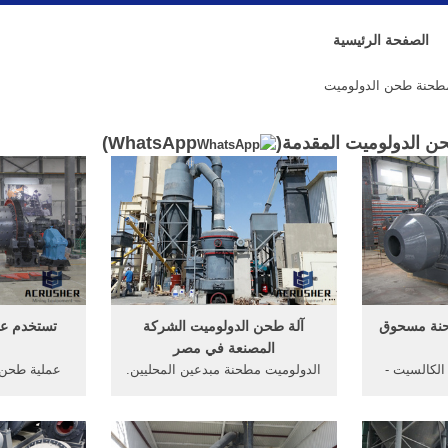
الصفحة الرئيسية
حنة طحن الدولوميت
الدولوميت المقدمة(
WhatsApp
)
حنة مسحوق
آلة طحن الدولوميت الشركة
تستخدم ع
المصنعة في مصر
لكالسيت -
الدولوميت مطحنة مبدعين المحليين.
ة ريموند للحجر
سعر الوحدة كسارة الدولوميت
دولوميت
فيسودان, يستخدم مسحوق مطحنة
مطحنة اكل
لعملية طحن
طحن الخشنة, الموزع جاكرتا الفك
السحر العج