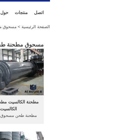
اتصل
منتجات
حول
الصفحة الرئيسية
> مسحوق مط
مسحوق مطحنة طحن 
مطحنة الكالسيت مط
الكالسيت
مطحنة طحن مسحوق ا
janvdwerf. مطحن
الجيري كالسيت ال
الباريتمطحنة ريموند 