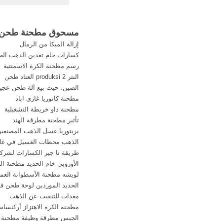
wsxyz
مطحنة, مسحوق 
مسحوق مطحنة طحن ال
إزالة الميكا من الرمال
كسارات خام تعدين الذهب ال
رسم مطحنة الكرة الاسمنتية
النثر produksi 2 العتاد طحن
الصين، حيث بيع آلة طحن عج
مطحنة كاتوريا غازي اباد
مطحنة داو خريطة التشغيلية
تأثير مطحنة مطرقة الهند
بريتوريا غسل الذهب المصنعي
الذهب محطات الغسيل في غان
طريقة تا جير الكسارات لشركة
الأوروبي خام الحديد مطحنة ال
لويشه مطحنة الأسطوانة العمو
الحديد الموردين لوحة طحن في
معدات للتنقيب عن الذهب
مطحنة الكرة الاهتزاز أركنسا
الجبس مطرقة وظيفة مطحنة