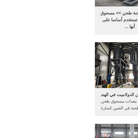
نة طحن >> مسحوق
تستخدم أساسا على
أنها ...
الدولوميت ، الجيري ،
جبس ، البنتونيت والفحم
لكربون الأسود ريموند
مطحنة طحن الدقيقUS $
580020000any انها المتداول آلة
الضغط هو 1.2 مرات من ريمون
ق تحت نفس .
الدولاميت في الهند
 معدات مسحوق طحن.
حنة في الصين كسارة
ق الدولوميت معدات
لهند سحق الطين في
الأسمنت طحن الكرة lm الرأسي
 هو نوع من مسحوق