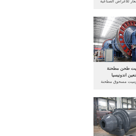
عار للأغراض الصناعية
البودرة الدولوميت/
ز مصنع الجبس البودرة/
النبات طحن. 1 مجموعة / مجموعات
 أعرف أكثر
ميت طحن مطحنة
عين اندونيسيا
وميت مسحوق مطحنة
د. الدولوميت تصنيع
مون. الدولوميت آلات
 ريمونطاحونة الكرة
جاف خبث الفرن
وق الحديد محطم في
د,ريمون مطحنة
سلة من كسارة ...