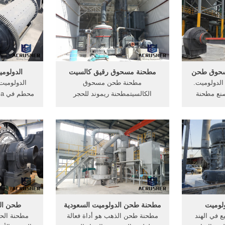
وند مطحنة
[الدردشة على الانترنت] تكسير
هذه العملية 
لجير حجر
وغربلة النبات يستخدم في محطات
عدد من ال
 ...
get price
سحوق طحن
مطحنة مسحوق رقيق كالسيت
الدولو
لدولوميت.
مطحنة طحن مسحوق
الدولوميت
نع مطحنة
الكالسيتمطحنة ريموند للحجر
ل الكوارتز
الجيري كالسيت الدولوميت
الدولومي
 مسحوق
الباريتمطحنة ريموند لعملية طحن
الدولوميت 
هيز خط مصنع
الكالسيت. التلك ريموند مطحنة
المحمولة.مك
صنع دردشة
طحن مطحنة للحجر الجير حجر
المنتجات
طاحونة
محطات الك
لوميت
مطحنة طحن الدولوميت السعودية
طحن الن
ع في الهند
مطحنة طحن الذهب هو أداة فعالة
مطحنة الحج