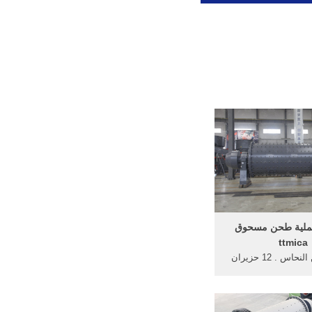
ملية طحن مسحوق
ttmica
عملية طحن النحاس . 12 حزيران
(يونيو) 2016 الة طحن العشوب
 الدواجن وصفات من
يب في جلب استخدمت