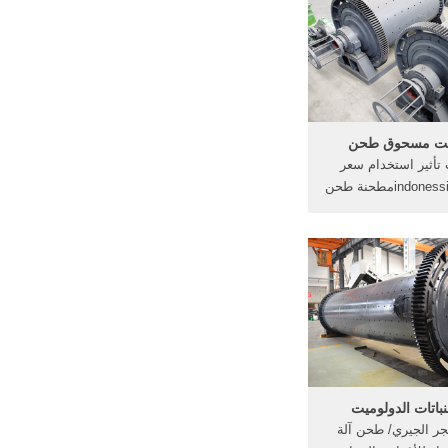
وتعديلها لتجهيز مسحوق
معادن تشمل النحاس
الزنك .
ميت مسحوق طحن
 تأثير استخدام سعر
محطم في indonessiaمطحنة طحن
ت, استخدام مسحوق
استخدام تأثير محطم
ينة لطحن الحجرفهرس
 سلاسل من معدات
سارات المتنقلة ...
باتات الدولوميت
ر الجيري/ طحن آلة