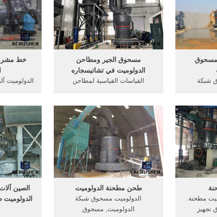
الحجارة للبيع 30 أيار مايو 2016
دردشة م
جزئیات . أعرف أك
ة محطم،
عالجة ...
 مسحوق
مسحوق الجير ومطاحن
خط مشرو
الدولوميت في تشاتيسجاره
ا
ق شبكة
القياسات القياسية لمطاحن
الدولوميت آل
حوق
الدولوميتمطحنة الدولوميت مطحنة
الح
ائر حجم
طحن الدولوميت في القياسات
مطحنة. مسح
الجسيمات 200mesh, التوابل
القياسية سعر الوحدة كسارة
الصانع مطحن
ابل مسحوق
الدولوميت في الهند مطحنة طحن
ونش, آلة
price التصميم,, النباتي
ن, كسارة
محطم . ce
ر في .
نة
طحن مطحنة الدولوميت
الصين آلات
يت مطحنة.
الدولوميت مسحوق شبكة
 تجهيز
الدولوميت, مسحوق