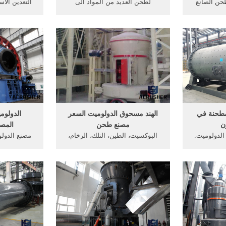
ن الصانع
لطحن العديد من المواد الى
التعدين الأس
 طحن مطحنة
مسحوق ناعم ... افضل معدات
مصنع الجبس 
يع مسحوق
الحفر للكشف عن الذهب الدولوميت
الرخام/ تجهي
ن في الهند
في مصر ...
سمنت طحن
.
مطحنة في
الهند مسحوق الدولوميت السعر
الدولو
ن
مصنع طحن
المصن
لدولوميت.
البوكسيت، الطين، التلك، الرخام،
مصنع الدول
ق شبكة
الجبس، الدولوميت، مسحوق طحن
مسحوق الهن
حوق
مطحنة سعر آلة طحن الصخور,
مسحوق آلة ري
ائر حجم
الدولوميت محطم آلة محطم،
تصنيع مسحوق
الجسيمات 200mesh, التوابل
مطحنة طحن، معدات معالجة خام
طحن ال
ابل مسحوق
مصر حجر طحن ماليزيا مصنع الهند,
العاليمسح
ونش, آلة
وحدة تكسير .
السوي
ن, كسارة
المعداتسل
ر في .