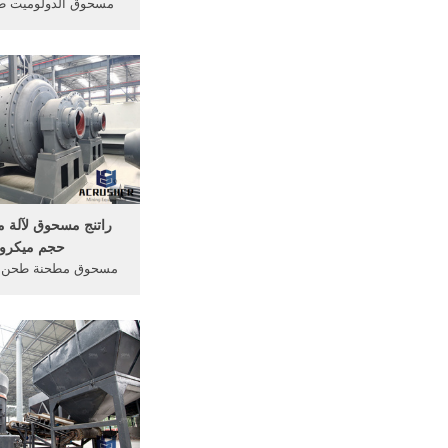
مسحوق الدولوميت طح
مطحنة في الهند. آلة
في الصين كسارة للب
الدولوميت معدات الطح
سحق الطين في الأ
الكرة lm الرأسي ...
راتنج مسحوق لآلة 
حجم ميكرو
مسحوق مطحنة طحن ا
الدولوميت مسحو
الدولوميت, مس
37اللوح_طبع_الدو
مسحوق الطاحن والتو
آلة طحن, طحن سعر 
طحن مطحنة في الصي
للبيع معدات تكسي