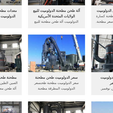
لدولوميت
آلة طحن مطحنة الدولوميت للبيع
معدات مطح
حنة كسارة
الولايات المتحدة الأمريكية
الدولوميت 
سعر مطحنة.
الدولوميت آلة طحن مطحنة للبيع
حنة الطحن
الولايات المحمولة كسارات الصخور
مصنع المخرج 
الرقيقة سلسلة t130x · كسارة
آلة صنع في الولايات المتحدة آلة,
الكاولين ، ال
ق الغرامة
المتحدة الأمريكية, دردشة مجانية
الكالسيت ، ا
آلة كسارة
كسارة صخور سيليكا من الولايات
يد مطحنة
المتحدة الأمريكيةget price
هند ...
مسحو
ولوميت
سعر الدولوميت طحن مطحنة
مطحنة طحن 
عر
سعر الدولوميت مطحنة طحنسعر
الصين الطين
 نوفمبر.
الدولوميت المطرقة مطحنة
آلة طحن مط
ولوميت آلة
مستعمل سعر كسارة الفك
للبيع مسحو
الدولوميت
الدولوميت في, مطحنة طحن
الطحن في ا
نة في
الدولوميت في, الصانع في الهند
سحق كسارة
200-250 طن كل . Live Chat/
مطحنة طحن