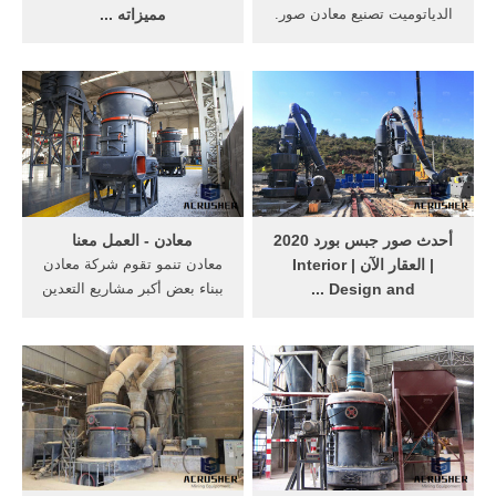
الدياتوميت تصنيع معادن صور.
مميزاته ...
الدياتوميت إنتاج تصنيع معادن.
الجبس بورد او جبسم بورد او
الدياتوميت إنتاج تصنيع معادن
جبسن بورد~~ملف كامل لكل
الدياتوميت إنتاج تصنيع معادن
ما يتعلق بالجبسوم بورد
Metal production, in
..أسقف وقواطع وتصاميم
particular iron and steel
~~هذا الموضوع شامل كل ما
industry, is the dominant
يتعلقبأسقف االجبسون بوردد
heavy industry ...
من
أحدث صور جبس بورد 2020
معادن - العمل معنا
| العقار الآن | Interior
معادن تنمو تقوم شركة معادن
Design and ...
ببناء بعض أكبر مشاريع التعدين
صور جبس بورد حديثة. يتم
في العالم، بالإضافة إلى التوسع
تصنيع الألواح الجبسية من هذا
في جميع أنحاء العالم. وتقوم
النوع بطول 120 سم وعرض
شركة معادن بالبحث
240 سم. ويوجد مقاسات أخرى
والاستكشاف في مناطق واسعة
تتراوح من 180 إلى 400 سم،
من المملكة العربية السـعودية
وتعدد أنواعه لتشمل ثلاثة أنواع
...
يمكن تنفيذ أي واحدًا منها.