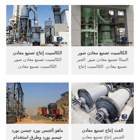
8815000 - العربية - אלמוג ציוד
صناعة قوالب صلبة من مادة la
טכני. داخلية وخارجية، جبس
risine للاسمنت ... أفران
(جبسين)، معادن والمزيد وكل
صناعة المعادن ...
المواد المرافقة لعملية الرشق.
الكالسيت تصنيع معادن صور
الكالسيت إنتاج تصنيع معادن
الميكا تصنيع معادن صور. الجير
الكالسيت تصنيع معادن صور.
تصنيع معادن. الكالسيت إنتاج
الكالسيت تصنيع معادن
تصنيع معادن الميكا تصنيع
الشركات المصنعة نبذة عن
معادن صور الميكا تصنيع معادن
الشركة alumisr اليو مصر
صور صنع الأدوات المعدنية هي
الشركة الأولى و الرائدة في
عملية الشغل بالفلزات لخلق
مصر, في مجال إنتاج قطاعات و
أجزاء مستقلة أو مجمعة أو بنى
أنظمة الألومنيوم و قد تأسست
كبيرة. . .
عام 1977
الغث إنتاج تصنيع معادن
ماهو الجبس بورد جبسن بورد
الجبس إنتاج تصنيع معادن.
جبسم بورد وطرق استخدام