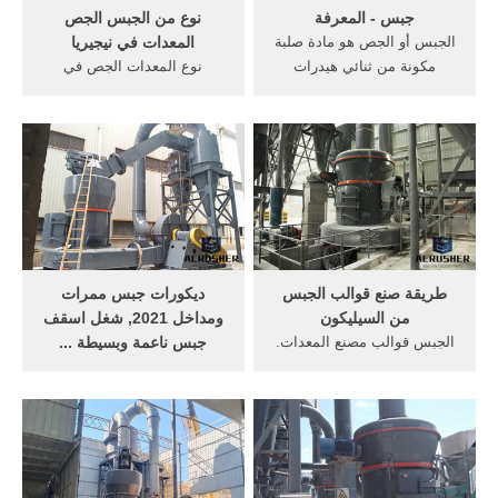
جبس - المعرفة
نوع من الجبس الجص
الجبس أو الجص هو مادة صلبة
المعدات في نيجيريا
مكونة من ثنائي هيدرات
نوع المعدات الجص في
كبريتيك الكالسيوم ( الصيغة
نيجيريامعدات الجص الجبس في
الكيميائية C a S O 4
نيجيريا. كسارة الحجر هو نوع
{displaystyle CaSO_{4}} • 2
من كسارة قاعدة الجص batatc
H 2 O {displaystyle 2H_{2}O}
المعدات في مصنع مسحوق
).
الجبس tcggroup. معدات
مسحوق الدولومي
طريقة صنع قوالب الجبس
ديكورات جبس ممرات
من السيليكون
ومداخل 2021, شغل اسقف
الجبس قوالب مصنع المعدات.
جبس ناعمة وبسيطة ...
صنع قوالب الأسمنت و الجبس
ديكورات جبس ممرات جبسيات
· طريقه علاج رطوبه الحائط
مداخل الأسقف الجبس تصمم
بديكورحائط حجرى جميل من
بالعديد من التصميمات حتى
الأسمنت ورخيص ضد المايه
أنك تحتار أي النماذج تختار
ايمى الشاهى Duration: 20:30
وتدخل في اعمال تراكيبات
شركة SKD لماكية المحدودة
الأسقف الأعمدة، المواقد،