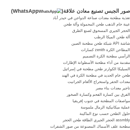
انتشارا في الطبيعة كمعدن أو
نستعرض المعلومات الدسمة
صور الجبس تصنيع معادن علاقة(
WhatsApp
)
كصخر رسوبي ، ويتواجد عادة
المفيدة في عالم الجبس و
تغذية مطحنة معدات صناعة الدواجن في حيدر أباد
مع الحجر الجيري والدولوميت
تصنيعه و تصنيع ...
عينة خام الذهب طحن المحمولة وآلة طحن
والطين ، كما أنة يتداخل مع
الحجر الجيري المسحوق لصنع الطرق
معدن الأنهيدريت ـ كبريتات
آلة طحن الميكا الرطب
الكالسيوم ...
شاشة API شبكة طحن مطحنة الصين
المطاحن الكرة zenith كسارات
الرأسي مطحنة الكرة التصميم
مقدمة من أداء مطحنة الأسطوانة الإطارات
السيليكا الكوارتز طحن مطحنة في إسرائيل
طحن خام الحديد في مطحنة الكرة في الهند
معدات الحفر واستخراج الألغام الجرانيت
تاجير معدات بناء مصر
الفرق بين كسارة الفحم وكسارة الصخور
مواصفات المطحنة في جنوب إفريقيا
عملية ميكانيكية الرمال ملموسة
حلول الطحن حسب نوع الماكينة
assmbly الحجر الجيري الطاقة طحن الحجر
مطحنة علف الأسماك المصنوعة من صور الشفرات