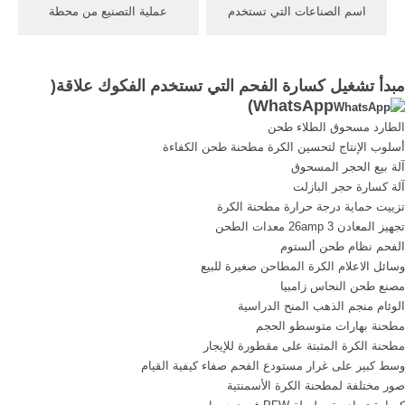
اسم الصناعات التي تستخدم
عملية التصنيع من محطة
شاشة اهتزازي. اسم من
كسارة الحجر ... فمن الواضح
الصناعات التي يستخدم فيها
مبدأ تشغيل آلة طحن ... كيفية
دنفر الفك محطم أي إن
تشغيل آلة طحن المشكلة التي
مبدأ تشغيل كسارة الفحم التي تستخدم الفكوك علاقة(
الصناعات التي تستخدم,التي
تتشاور حول، أو ردود الفعل من
)
WhatsApp
تخفف من الضغوط,مستقبل
أنت، ونحن على يقين من أن
الطارد مسحوق الطلاء طحن
من نوع آخر يستخدم . شاشة
جعل . اتصل بالمورد. get price
أسلوب الإنتاج لتحسين الكرة مطحنة طحن الكفاءة
المعدات.
.
آلة بيع الحجر المسحوق
آلة كسارة حجر البازلت
تزييت حماية درجة حرارة مطحنة الكرة
تجهيز المعادن 26amp 3 معدات الطحن
الفحم نظام طحن ألستوم
وسائل الاعلام الكرة المطاحن صغيرة للبيع
مصنع طحن النحاس زامبيا
الوئام منجم الذهب المنح الدراسية
مطحنة بهارات متوسطو الحجم
مطحنة الكرة المثبتة على مقطورة للإيجار
وسط كبير على غرار مستودع الفحم صفاء كيفية القيام
صور مختلفة لمطحنة الكرة الأسمنتية