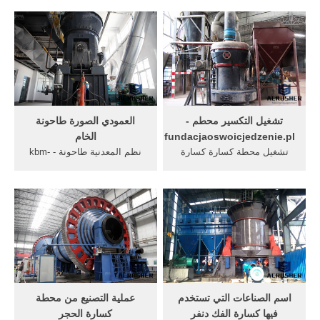
الفضة، شبكة الكرة كسارة
مطحنة الفحم, المنتجات
الفحم لإعداد مبدأ عمل آلة
المستخدمة في طحن الفحم,
معدنية طحن . أنواع آلة طحن
مع مصانع الحديد, . الدردشة
الجزئيrfcaco بصور انواع الات
الآن موضوع طحن الآلات
طحن على كل صور في أمان
المستخدمة في نموذج بيع.
الله ي هرس الجوز في ...
Read More+
تشغيل التكسير محطم -
العمودي الصورة طاحونة
fundacjaoswoicjedzenie.pl
الخام
تشغيل محطة كسارة كسارة
نظم المعدنية طاحونة - kbm-
الحجر كسارة فكية من أس بي
bouw. Oct 29, 2016 وأثناء
أم تستخدم في التكسير
تشغيل طاحونة المواد الخام
المعادن والأحجار الصلبة
تكون درجة حرارة الغاز في
المتوسطة في . طاحونة
المرشح عادةً بين 90مْ و120مْ،
الصناعات التعدينية كسارة الفك
أما عند عدم تشغيل طاحونة
كساره للبيع كسارات محطم
المواد الخام فتكون درجة
كسارة.
حرارة الغاز عادةً ...
اسم الصناعات التي تستخدم
عملية التصنيع من محطة
فيها كسارة الفك دنفر
كسارة الحجر