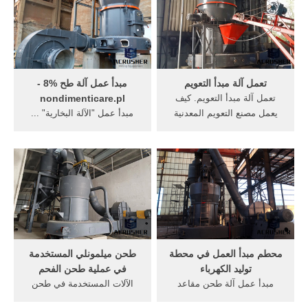
كسارة تأجير نيجيريا محجر
contact ...
كسارة تأجير نيجيريا كيف
الرخام الحصول على يستخرج
من محجر تكلفة محجر .
تعمل آلة مبدأ التعويم
مبدأ عمل آلة طح %8 -
تعمل آلة مبدأ التعويم. كيف
nondimenticare.pl
يعمل مصنع التعويم المعدنية
مبدأ عمل "الآلة البخارية" ...
التقليدية. آلة التعويم اقرأ أكثر
جهاز ومبدأ تشغيل آلة الخياطة
الكسارة المطرقة اقرأ أكثر
... هي آلة تستخدم لتحضير
كسارة مخروطية سلسلة hcs
القهوة.حيث يوجد العديد من
اقرأ أكثر غربال عالية التردد
الأنواع المختلفة التي تستخدم
اقرأ أكثر الفك كسارة hj .
طرقا مختلفة لتحضير القهوة،
أما أكثر الأجهزة شيوعًا في ...
محطم مبدأ العمل في محطة
طحن ميلمونلي المستخدمة
توليد الكهرباء
في عملية طحن الفحم
مبدأ عمل آلة طحن مقاعد
الآلات المستخدمة في طحن
البدلاء مطحنة طحن خام
الفحم. الآلات التي تستخدم في