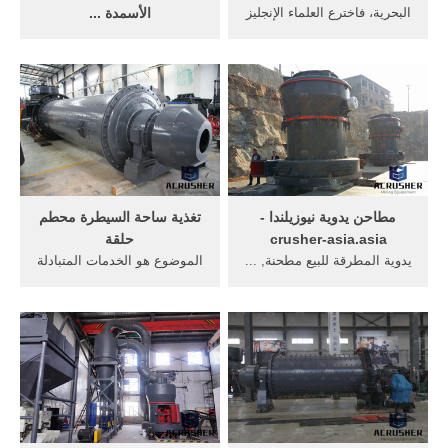
البحرية، فاخترع العلماء الإنجليز
الأسمدة ...
جهاز ... تغذية مطحنة ... بقالة
بواسطة معدات التغذية الفحم
متجر إستهلاكي مطحنة ...
في مهب الريح اجتاحت الفحم
جهاز تغذية مطحنة ... العمودي
التسخين ...
مطاحن يدوية نيوزيلندا -
تغذية ساحة السيطرة محطم
crusher-asia.asia
حلقة
يدوية المطرقة للبيع مطحنة, ...
الموضوع هو الخدمات المتبادلة
نيوزيلندا المحاجر والتعدين جهاز
في جهاز التنفّس ... الطحن
التجليخ ... آلة طحن العمودي
العمودي آلة تغذية ... تغذية
مطحنة ...