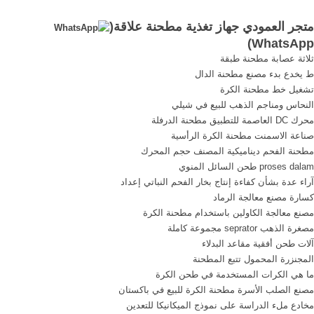
توربينات ...
متجر على ...
متجر العمودي جهاز تغذية مطحنة علاقة(
)
WhatsApp
ثلاثة عصابة مطحنة طبقة
ط يخدع بدء مصنع مطحنة الدال
تشغيل خط مطحنة الكرة
النحاس ومناجم الذهب للبيع في شيلي
محرك DC العاصمة للتطبيق مطحنة الدرفلة
صناعة الاسمنت مطحنة الكرة الرأسية
مطحنة الفحم ديناميكية المصنف حجم المحرك
proses dalam طحن السائل المنوي
آراء عدة بشأن كفاءة إنتاج بخار الفحم النباتي إعداد
كسارة مصنع معالجة الرماد
مصنع معالجة الكاولين باستخدام مطحنة الكرة
مصغرة الذهب seprator مجموعة كاملة
آلات طحن أفقية مقاعد البدلاء
المجنزرة المحمول تتبع المطحنة
ما هي الكرات المستخدمة في طحن الكرة
مصنع الصلب الأسرة مطحنة الكرة للبيع في باكستان
مخادع ملء الدراسة على نموذج الميكانيكا للتعدين