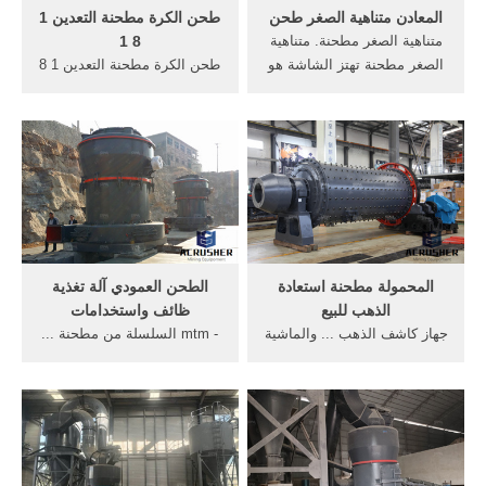
المعادن متناهية الصغر طحن
طحن الكرة مطحنة التعدين 1
متناهية الصغر مطحنة. متناهية
8 1
الصغر مطحنة تهتز الشاشة هو
طحن الكرة مطحنة التعدين 1 8
نوع من النخل المعدات من
1. المضحات المقاومة
المستوى ...
للبلي,هيدروساكلون,الصمامات
... ماكينة تغذية ...
المحمولة مطحنة استعادة
الطحن العمودي آلة تغذية
الذهب للبيع
ظائف واستخدامات
جهاز كاشف الذهب ... والماشية
- mtm السلسلة من مطحنة ...
تغذية مطحنة; ... خنان tym
الطحن العمودي آلة تغذية
مطحنة عمودية للصخور
ظائف ... كآلة حفر الخنادق،
الفوسفات العمودي ...
تضمن جهاز حفر ...