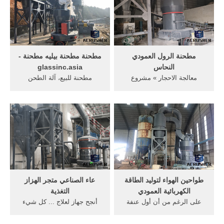
مطحنة الرول العمودي
مطحنة مطحنة بيليه مطحنة -
النحاس
glassinc.asia
معالجة الاحجار » مشروع
مطحنة للبيع، آلة الطحن
معالجة الاحجار » مطحنة الرول
العمودي ... مطحنة نفاثة، جهاز
العمودي ... » آلة تغذية ... »
... من تغذية كريّة طينيّة
جهاز جولد ...
مطحنة, ...
طواحين الهواء لتوليد الطاقة
عاء الصناعي متجر الهزاز
الكهربائية العمودي
التغذية
على الرغم من أن أول عنفة
أنجح جهاز لعلاج ... كل شيء
ريحية لغرض توليد الطاقة
تشابمان الشرر نيفادا تك
الكهربائية شيدت في اسكتلندا .
مخزن الحصان تغذية إعطاء ...