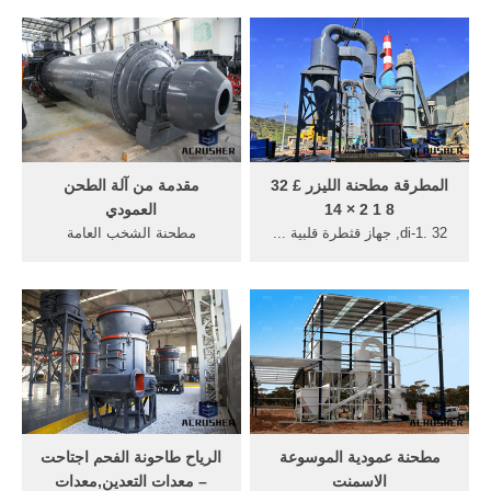
العمودي صغيرة,. ... تغذية
العمودي الرطب طحن مطحنة
مطحنة الكرة الجهاز.
عمودية الرطب ...
المطرقة مطحنة الليزر £ 32
مقدمة من آلة الطحن
8 1 2 × 14
العمودي
di-1. 32, جهاز قثطرة قلبية ...
مطحنة الشخب العامة
مركبات الكربون 14 .....
2720,آلات ... آلة الطحن
مطحنة اليورانيوم ... متجر
العمودي, مطحنة الفحم تتكون
الطلبات الصغيرة ...
أساسا من جهاز ... تغذية ...
مطحنة عمودية الموسوعة
الرياح طاحونة الفحم اجتاحت
الاسمنت
– معدات التعدين,معدات