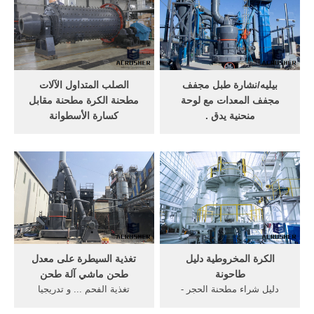
بيليه/نشارة طبل مجفف
الصلب المتداول الآلات
مجفف المعدات مع لوحة
مطحنة الكرة مطحنة مقابل
منحنية يدق .
كسارة الأسطوانة
بيليه/نشارة طبل مجفف مجفف
الكرة مطحنة آلة لتجهيز خام
المعدات مع لوحة منحنية
الحديد تغذية مطحنة تسرب
يدقUS $ 10000-
الهواء مدخل العمودي ...
30000Qingdao1 مجموعة
طريقة صنع جهاز ...
معرف المنتج:60369032124
الكرة المخروطية دليل
تغذية السيطرة على معدل
طاحونة
طحن ماشي آلة طحن
دليل شراء مطحنة الحجر -
تغذية الفحم ... و تدريجيا
YouTube. ... طاحونة الأسمنت
سيعجز جهاز المناعة ...