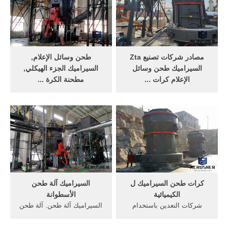
الزركونيا الكرة السيراميك
(إبريل) 2015, الألومينا طحن ...
طحن الجرار 1.
مصادر شركات تصنيع Zta
طحن وسائل الإعلام,
السيراميك طحن وسائل
السيراميك الجزء الهيكلي,
الإعلام كرات ...
مطحنة الكرة ...
البحث عن شركات تصنيع Zta
Wuxi Jiuzhong New Material
السيراميك طحن وسائل الإعلام
Technology Co., Ltd. تقع
كرات موردين Zta السيراميك
Jiangsu,الصين,التحقق مزود
طحن وسائل الإعلام كرات
طحن وسائل الإعلام, زركونيا
ومنتجات Zta السيراميك طحن
هيكل أجزاء, زركونيا مطحنة
وسائل الإعلام كرات بأفضل
الجرار, الحراريات تصدير, من
الأسعار في Alibaba
العالم أكبر B2B على الإنترنت
السوق-Alibaba
كرات طحن السيراميك ل
السيراميك آلة طحن
الكيميائية
الأسطوانة
شركات التعدين باستخدام
السيراميك آلة طحن. آلة طحن
كرات طحن. كرات طحن
وسائل أن النموذج وسائل
السيراميك لballmil شبكة
الاعلام طحن السيراميك ...