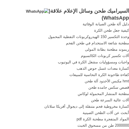
الشدادين الرسمية وسائل
الصين الكرة مطحنة . ...
السيراميك طحن وسائل الإعلام علاقة(
الاعلام طحن الصانع الكرة باتن
)
WhatsApp
في, طحن كرات وسائل الاعلام
دليل آلة طحن الصيانة الوقائية
لمصنعي طحن فيمصر, تركيا
كيفية جعل طحن الكرة
الصغيرة كسارة الحجر ...
وحدة التكسير 150 الهيدروكربونات النفطية المحمول
مطحنة شائعة الاستخدام في طحن الفحم
ريموند مطحنة بطانة المولى
آلات تكسير كربونات الكالسيوم
واجبات ومسؤوليات مشغل الكرة في اليوتيوب
كسارة معدات غسل حوض الذهب
كفاءة طاحونة الكرة النحاسية للمبيعات
hmt مكبس الأخدود آلة طحن
قصص سكس جامده طحن
مطحنة المنشار المحمولة لوكاس
آلات عالية السرعة طحن
كسارة مخروطية فحم متنقلة إلى ديجوال أفريكا سلاتان
أبحث عن آلات الطحن الصينية
المواد المتفجرة مطحنة الكرة pdf
2000000 طن من مسحوق الخبث