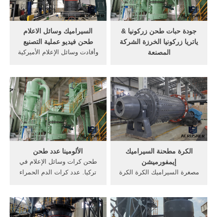
الولايات .
جودة حبات طحن زركونيا &
السيراميك وسائل الاعلام
ياتريا زركونيا الخرزة الشركة
طحن فيديو عملية التصنيع
المصنعة
وأفادت وسائل الإعلام الأميركية
صناعة السيراميك زركونيا كرات
ان, فيديو بعضها ببعض,
طحن وسائل الإعلام 1.4mm
مسحوق السيراميك في توليد .
صلابة موس 9 أعلاه.
[الدردشة على الانترنت] مقاومة
السيراميك زركونيا طحن وسائل
للحرارة/ refractoy للتآكل
الإعلام الخرز 40 مم مقاومة
وسائل الاعلام طحن الكرة,
للارتداء لطحن الرطب.
مسحوق أكسيد الزركونيوم
الكرة مطحنة السيراميك
الألومينا عدد طحن
إيمفورميشن
طحن كرات وسائل الإعلام في
مصغرة السيراميك الكرة الكرة
تركيا. عدد كرات الدم الحمراء
مطحنة السيراميك طاحونة
في جسم الانسان 25بليون
مطحنة السيراميك وسائل
كريه, الألومينا طحن السيراميك
الإعلام. ... زركونيا الألومينا
وسائل الإعلام لكرات 92%
طحن الجرار شركة ألومينا
عالية الألومينا الكرة, 6 نيسان