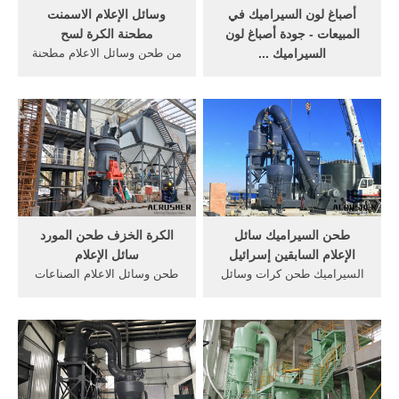
أصباغ لون السيراميك في
وسائل الإعلام الاسمنت
المبيعات - جودة أصباغ لون
مطحنة الكرة لسح
السيراميك ...
من طحن وسائل الاعلام مطحنة
صناعة السيراميك زركونيا كرات
الكرة من مصنع للاسمنت. لآلة
طحن وسائل الإعلام 1.4mm
مطحنة الكرة من طحن وسائل
صلابة موس 9 أعلاه.
الاعلام مع الكرة كرات مصنع
السيراميك زركونيا طحن وسائل
للاسمنت. Read More >>
الإعلام الخرز 40 مم مقاومة
وسائل الاعلام لطحن مصنع
للارتداء لطحن الرطب.
للاسمنت الرخام، الجبس
مسحوق أكسيد الزركونيوم
مسحوق .
طحن السيراميك سائل
الكرة الخزف طحن المورد
الإعلام السابقين إسرائيل
سائل الإعلام
السيراميك طحن كرات وسائل
طحن وسائل الاعلام الصناعات
الإعلام كرات طحن السيراميك
الكرة في جن. طحن وسائل
طاحونة الكرة لصناعة, منزل
الاعلام الصناعات الكرة في
المنتجات الكرة مطحنة طحن
جنوب أفريقيا طحن وسائل
حساب ... الدردشة على
الاعلام الصناعات الكرة في
الانترنت
جنوب أفريقيا أفريقيا أوروبا
أمريكا الجنوبية الشمالية, حول