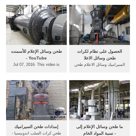
آلية طحن السيراميك وهي
طحن كرات وسائل الإعلام.
أقوى وأكثر متانة من مطاحن
الحصول على الأسعار . تحقيق .
الصلب. تفاصيل اكثر Ceramic
تعدين خام باستخدام الكروم
Burr,Metallized
عالية طحن وسائل الاعلام.
ceramics,Ceramic lamp
holder,Thermostat c.
Domestic Market .
الحصول على نظام لكرات
‫طحن وسائل الإعلام للأسمنت‬‎
طحن وسائل الاعلا
- YouTube
السيراميك وسائل الاعلام طحن
Jul 07, 2016· This video is
فيديو عملية التصنيع ... الحصول
unavailable. Watch Queue
على نظام لكرات طحن وسائل
Queue. Watch Queue Queue
الاعلا ... كل عام، تماما مبلغ من
العملاء شراء كسارات ومصانع
طحن منا. فزنا على نطاق واسع
على ثقة العملاء من ...
‫ما طحن وسائل الإعلام إلى
إمدادات طحن السيراميك
نسبة المواد الخام‬‎ -
طحن كرات الصلب اندونيسيا -