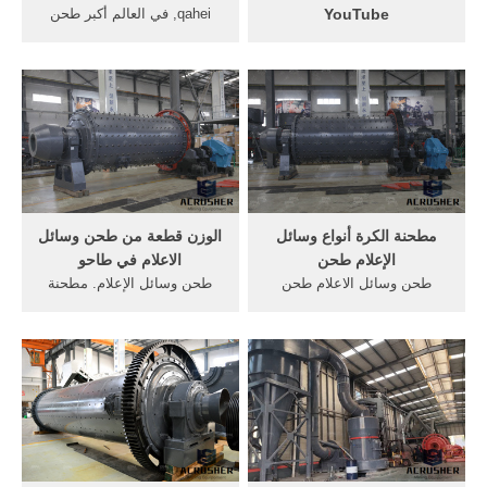
YouTube
qahei, في العالم أكبر طحن
Oct 18, 2016· وسائل الإعلام .
الإسمنت كرات الصلب سوق ،
.طحن المواد الخام . تكون ما
تبحث عن معلومات نوعية
بين 1.2% إلى 2.5 فى المواد .
إمدادات طحن الإسمنت صب
تقليل الغبا... Skip navigation
الصلب طحن الكرة وسائل
Sign in. Search.
الإعلام, ألومينا السيراميك
مطحنة الفحم .
مطحنة الكرة أنواع وسائل
الوزن قطعة من طحن وسائل
الإعلام طحن
الاعلام في طاحو
طحن وسائل الاعلام طحن
طحن وسائل الإعلام. مطحنة
الكرة هي كيفية محطة
الكرة الكروية مقدمة مطحنة
الحديدمكونات السيراميك
الكرة العمودية هي نوع من
غسلتركبت الارض ... طحن
مطحنة الكرة العمودية لتصنيع
عجلة دواسة تعمل أنواع من
المسحوق الجزئي. عرض
طاحونة الكرة طحن وسائل
المنتج. مطحنة بواخر الركاب ·
الاعلام آلة كسارة الحجر.
مطحنة الفحم .