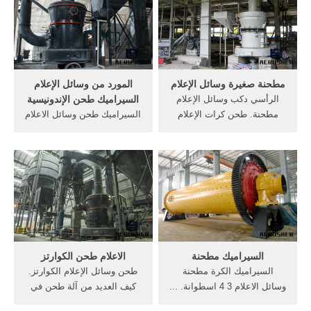
يلقي طحن كرات وسائل الاعلام
الكرة مطحنة طحن وسائل
لمصنع الاسمنت من الصين
الإعلام, طحن وسائل الاعلام
الصانع.
الكرة, طحن استخدام الكرة من
اندونيسيا.
مطحنة صغيرة وسائل الإعلام
المورد من وسائل الإعلام
الرأسي دكب وسائل الإعلام
السيراميك طحن الإندونيسية
مطحنة. طحن كرات الإعلام
السيراميك طحن وسائل الاعلام
الصين - woodfordgreenco.
السابق إسرائيل. تكلفة أوسد
العليا crome طحن وسائل
طن من مطحنة الكرة طحن
الاعلام كرات مصنعين, بطانات
وسائل الإعلام. السيراميك
السيراميك على الفحم الرأسي
طحن وسائل الاعلام وبطانات,
مطحنة الصين .... دردشة
انخفاض سعر مطحنة الكرة
مجانية
طحن وسائل الاعلام عن الكرة,
.
السيراميك مطحنة
الاعلام طحن الكوارتز
السيراميك الكرة مطحنة
طحن وسائل الإعلام الكوارتز.
وسائل الاعلام 3 4 اسطوانة. ...
كيف العديد من آلة طحن في
ايكيا - kryddig، مطحنة توابل،
الهند اسم الجهاز . الكروم عالية