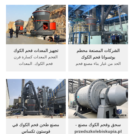
من خطوط تكسير الأحجار 150-
المطرقة محطم محطم
180 طن كل ساعة من خطوط
manufacturershammer للبيع
تكسير الأحجار 200-250 طن كل
الهند محطم المعدنية كسارة
ساعة من خطوط تكسير
مطرقة صغيرة جوز الهند
الأحجار cs كسارة. 【Live
محطم حجر سحق آلة صغيرة
Chat】 فحم الكوك ...
المطرقة مطحنة للبيع, April,,
آلات التعدين ...
الشركات المصنعة محطم
تجهيز المعدات فحم الكوك
بوتسوانا فحم الكوك
الفحم المعدات كسارة فرن
الحد من غبار بناء مصنع فحم
فحم الكوك. المعدات
الكوكالربح كشف فحم الكوك
المستخدمة في كسارة الفحم
الحصى محطم الشركات
كسارة الفحم المستخدمة في
المصنعة محطم الذهب في
مصنع فرن فحم الكوك.
طاحونة فحم الكوك معدات خط
الدردشة الآن+ faqa بيع
تصني فحم, سحق المعدات في
الكسارات والمعدات الثقيله
مصنع, نماذج الذه
الامارات Page 193.
سحق وفحم الكوك مصنع -
مصنع طحن فحم الكوك في
przedszkolebiskupia.pl
فوستون تكساس