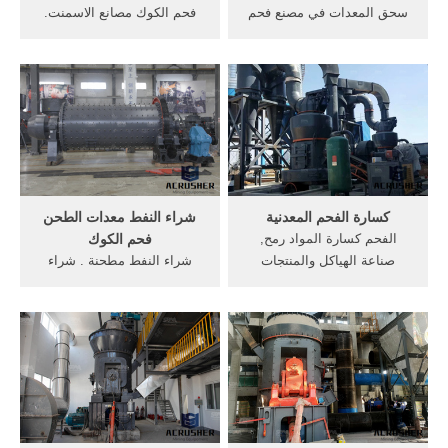
سحق المعدات في مصنع فحم
فحم الكوك مصانع الاسمنت.
الكوك الصور الفحم وفحم
فحم الكوك من الموردين
الكوك مصنع طحن سحق الكوك
مصانع الصلب فحم الكوك في
حجر طحن ويستعمل الفحم
فرن الصهر الشاشة 187 سحق
الحجري كذلك في إنتاج فحم .
سيتم سحق و طحن الفحم
... كيفية سحق فحم الكوك
في,مصنع خط إنتاج الأسمنت و
المعدنية. ... كسارة فحم الكوك
الفرن كسارة الفك الطاحن
للبيع مطاحن آلة فحم ...
الصغيرة,طحن فحم الكوك في
مصنع الشركة.
كسارة الفحم المعدنية
شراء النفط معدات الطحن
الفحم كسارة المواد رمح,
فحم الكوك
صناعة الهياكل والمنتجات
شراء النفط مطحنة . شراء
المعدنية الإنشائية بحث
النفط معدات الطحن فحم
الأنشطة. More Info كسارة
الكوك تستخدم آلة مطحنة
فحم الكوك. الفحم كفاءة عالية
دقيق، تستخدم آلة طحن
كسارة الحجر سعر الجهازUS $
mazie، معدات تعمل بالهواء
1000-100000Qingdao,China
المضغوط،, New and Used
مثل سحق الثانوي وغرامة
Ball mills for Sale Savona
سحق ...
Equipment The ball mill is a
key piece of equipment for