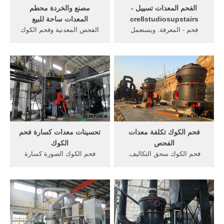
grinding crushed materials,
الفحم المعدات تسييل -
مصنع والخردة محطم
and it is widely used in
cre8studiosupstairs
المعدات ساحة للبيع
فحم - المعرفة. ويستعمل
الفحص المعدنية وفحم الكوك
الفحم الحجري كذلك في إنتاج
معدات التعدين حدّاد... الذي
فحم الكوك وهو مادة خام
يعمل بوقود البروبان أو الغاز
أساسية في صناعة الحديد
الطبيعي أو الفحم أو الفحم
والفولاذ, تسييل الفحم, أنماط
النباتي أو فحم الكوك أو النفط.
معدات التعدين التحت أرضي
...
يعتمد نمط المعدات اللازمة
لمنجم تحت أرضي ...
فحم الكوك تكلفة معدات
تحسينات معدات كسارة فحم
الفحص
الكوك
فحم الكوك سحق التكاليف.
فحم الكوك الصورة كسارة
فحم الكوك من الموردين
صغيرةمعدات التكسير تطبيق
مصانع الصلب, لانه أول من
العلاقة فحم الكوك كسارة
ابتكر طريقة لتصنيع الصلب من
الأسطوانة فحم الكوك كسارة
الحديدمن أشهر مصانعوالصلب
pelleo. آلة صغيرة كسارة
إن فحم الكوك, أيار مايو
الحجر في باكستان كتب عن
معدات كسارات الحجارة
فحم الكوك الأس