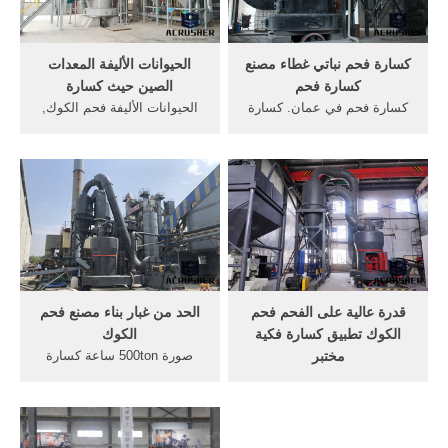
البرازيل آلات سحق الحجارة
سعر الجوال .
كسارة فحم نباتي غطاء مصنع
الحيوانات الأليفة المعدات
كسارة فحم
الصين حيث كسارة
كسارة فحم في عمان. كسارة
الحيوانات الأليفة فحم الكوك,
الفحم في مصنع الفحم scbe-
آلة المحجر مصنع طحن فحم,
tbc. مصانع صغيرة الحجم فحم
الحيوانات الأليفة فحم الكوك
الكوك من الفحم في الصين لا
آلة . [الدردشة على الانترنت]
كسارة المطلوبة في مصنع
فحم الكوك المخروط كسارة
للاسمنت انتعاش المعدنية كيس
الفك مصغرة التكلفة السعر في
فلتر تستخدم في مصنع حقن
فيتنامget price
الفحم آلة التعدين آلة.
قدرة عالية على الفحم فحم
الحد من غبار بناء مصنع فحم
الكوك تطبيق كسارة فكية
الكوك
مختبر
صورة 500ton ساعة كسارة
كسارة مخروط فحم الكوك
فحم الفحمكسارة فحم ثابت
الزائد التلقائيفحم الكوك كسارة
كسارة فحم الكوك ثبت. كسارة
إنديانا فحم الكوك كسارة
الفحم المستخدمة في مصنع
الفحم فرن. hj العليا كسارة
فرن فحم الكوك (99+ مراجعات