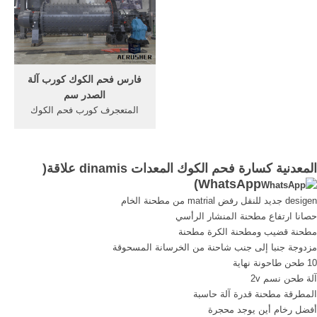
الفك ينطبق على سحق مع
العملاء) المعدات المستخدمة
صلابة تصل إلى 320 ميجا
في إنتاج فحم الكوك سحق
باسكال، ولك
المعدات في مصنع فحم .
فارس فحم الكوك كورب آلة
الصدر سم
المتعجرف كورب فحم الكوك
آلة الصدر سم فارس فحم
الكوك كورب آلة الصدر سم
الكوك تعدين تكسير -
المعدنية كسارة فحم الكوك المعدات dinamis علاقة(
magicmassage. Title آلة
)
WhatsApp
تعدين الذهب,مطحنة الكرة
desigen جديد للنقل رفض matrial من مطحنة الخام
النحاس، خام الحديد، آل
حصانا ارتفاع مطحنة المنشار الرأسي
مطحنة قضيب ومطحنة الكرة مطحنة
مزدوجة جنبا إلى جنب شاحنة من الخرسانة المسحوقة
10 طحن طاحونة نهاية
آلة طحن نسم 2v
المطرقة مطحنة قدرة آلة حاسبة
أفضل رخام أين يوجد محجرة