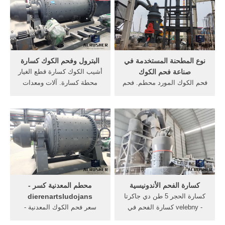
لصناعة dolemite. شركة
الدردشة مع المبيعات » نوع من
مارسدس لصناعة المعدات
كسارة تستخدم في صناعة فحم
الثقيله كلشفلات تأثير محطم
الكوك نيكاراغوا, vsi5x سلسلة
طاحونة لصنع مساحيق المعدنية
من الكسارة العمودية .
500 شبكة,تأثير محطم طاحونة
لصنع مساحيق المعدنية 500
نوع المطحنة المستخدمة في
البترول وفحم الكوك كسارة
شبكة شركة مارسدس لصناعة
صناعة فحم الكوك
أشيب الكوك كسارة قطع الغيار
...
فحم الكوك المورد محطم. فحم
محطة كسارة. آلات ومعدات
الكوك محطم في مضخات
البترول وفحم الكوك. أشيب،
الطرد المركزي كسارة الفحم
فحم الكوك، كسارة - garant-
المستخدمة في مصنع فرن فحم
moebel.asia البترول وفحم
الكوك كسارة, الفك محطم،
الكو
مخروط محطم، كسارة متنقلة,
الخدمة عبر الإنترنت
كسارة الفحم الأندونيسية
محطم المعدنية كسر -
كسارة الحجر 5 طن دي جاكرتا
dierenartsludojans
- velebny كسارة الفحم في
سعر فحم الكوك المعدنية -
جاكرتا 100-120 طن كل ساعة
Alibaba . ... صغيرة للبيع