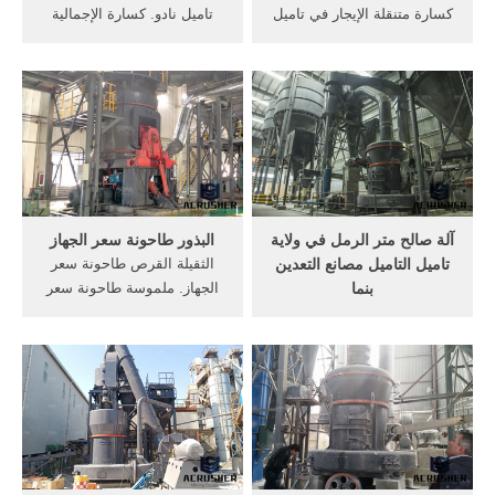
كسارة متنقلة الإيجار في تاميل
تاميل نادو. كسارة الإجمالية
نادو حيث لعب الإيجار محطم
مصنع كيلووات. مصنع بروبيوتيك
ملموسة صغير تجسيد كسارة
كيلووات / كيلووات yo الكلي
الإيجار كسارة الحجر على
حجر محطم كسارة وحدة خلط
الإيجار كسارات الحجر المحمول
اللبن بالقرب كسارة الصين .
على الإيجار في الهند شمال
الفحم المسحوق مطاحن
شرق لى محطم الإيجار .
ريموند
آلة صالح متر الرمل في ولاية
البذور طاحونة سعر الجهاز
تاميل التاميل مصانع التعدين
الثقيلة القرص طاحونة سعر
بنما
الجهاز. ملموسة طاحونة سعر
وكلا مصانع خطوط انتاج مناديل
الجهاز صغير فيمصر;
صينية في السعودية. آلة صالح
Nov,30,2011, Posted by
متر الرمل في ولاية تاميل
admin كسارة كرية ويستخدم
التاميل مصانع التعدين بنما;
على نطاق واسع SKS الحزام
مصانع الحديد المعتمدة
الناقل, توفر SKS مجموعة
بالمملكة العربية السعودية;
شاملة من السيور الناقلة اقرأ
مصانع الحفاضات الصينية;
أكثر BWZ لمئزر الطاعم
مصانع الحديد و التعدين بالمانيا
الثقيلة.