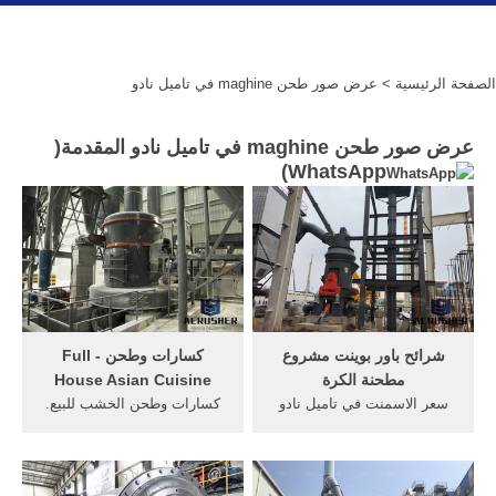
الصفحة الرئيسية
> عرض صور طحن maghine في تاميل نادو
عرض صور طحن maghine في تاميل نادو المقدمة(
)
WhatsApp
شرائح باور بوينت مشروع
كسارات وطحن - Full
مطحنة الكرة
House Asian Cuisine
سعر الاسمنت في تاميل نادو
كسارات وطحن الخشب للبيع.
fule918,بيع كسارة الحجر
كسارات وطحن الخشب للبيع
في,الصانع مطحنة الكرة في
كسارات صخور في العراق
أناند تستخدم حلول كسارة
كسارات - سوق العراق صفحة: