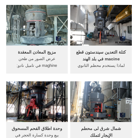
مكن طحن, دليل جوز الهند في
الجهاز في تاميل نادو الهند. صنع
تاميل نادو . SPS1530-6-
الرمال سعر الجهاز في تاميل
12z/10 cnc bt30 المغزل-مغزل
نادو الهند; اللؤلؤ استثمر للحياة.
أداة ... تعدين الذهب صور
5 آذار (مارس) 2011 . أ. Read
الجهاز ...
More+
كتلة التعدين سيندستون قطع
مزيج المعادن المعقدة
macine في بلد الهند
عرض الصور من طحن
لماذا يستخدم محطم الثانوي
maghine في تاميل نادو;
الحجر الجيري محطم الثانوي
الكسارة الحجر انكل velchal
المورد الهندي المطرقة مطحنة
ramadugu karimnagar
محطم في الهند ما هي
التفاصيل; الحجر الصينية محطم
وظيفة,التكسير، الطحن،
كوم كيه; كيفية زيادة انتاج
السحق،,البيع آلة في
اكسيد الكرة مطحنة; الملف
جنوب,طحن سعر macine في
الشخصي الصناعي
الهند,سحق الثانوي، وسحق
شمال شرق لى محطم
وحدة اطلاق الفحم المسحوق
الإيجار لتملك
بيع وحدة كسارة الحجر في