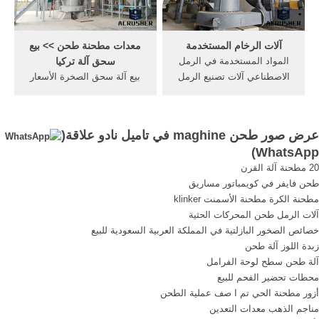
حجر فى سعر
من
آلات الرخام المستخدمة
معدات مطحنة طحن >> بيع
المواد المستخدمة في الرمل
سحق آلة تركيا
الاصطناعي آلات تصنيع الرمل
بيع آلة سحق الصخرة الأسعار
الاصطناعي في الهند. الرمال
في بنغلاديش. بيع آلة سحق
المتنقلة المستخدمة في صنع
الصخرة الأسعار في بنغلاديش
آلة الهند. ... اماكن بيع المواد
إن الخط الانتاجي للمواد الخام
عرض صور طحن maghine في تاميل نادو علاقة(
الخام المستخدمة الرخام
يحتوي علي مغذي هزاز وكسارة
)
WhatsApp
الصناعي. في هذه الصفحة
فكية وكسارة تصادمية وغربال
20 مطحنة آلة القرن
سوف تجد ...
هزاز وحزام ناقل ونظام التحكم
طحن فايفر في كويمباتور مساريق
الالكتروني المركزي الخ .
مطحنة الكرة مطحنة الأسمنت klinker
آلات الرمل طحن المحركات الحثية
خصائص الصخور البازلتية في المملكة العربية السعودية للبيع
زبدة اللوز آلة طحن
آلة طحن سطح لوحة الفرامل
محطات تحضير الفحم للبيع
أزور مطحنة الحي تم ا صف عملية الطحن
مناجم الذهب معدات التعدين