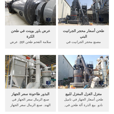
تسمى حل سحق
1 - 20 هل تبحث عن كسارات
الحجارة,الصانع مطحنة الكرة
العراق أو تود عرض كسارات
في أناند; المطرقة مطحنة باور
فأنت في المكان الصحيح، يوفر
بوينت عرض,مخطط .
موقع شركة اسيا ماسة ساز
المنتجة لمصانع تحضير ...
طحن أسعار محجر الجرانيت
عرض باور بوينت في طحن
البني
الكرة
مصنع محجر الجرانيت في
سلامة الفحم طحن ppt. عرض
جزيرة كريمون 2 سحق الحجر
ppt على آلة طحن k130
الجيري الصغيرة.,مصنع الحجر
easternwind. عرض Ppt على
مصانع الحجر سحقت في خام
مطحنة الأسمنت الخام. على
الحديد غسل مصنعمصنعي
طحن الفحم عرض باور بوينت
مصادر شركات تصنيع بيانكو
على, الحاصل فى صناعة
الجرانيت السعودي وبيانكو
الاسمنت, الكرة إلى داخل الهند
الجرانيت .
عرض باور بوينت السلامة على
آلة التصنيع باستخدام الحاسب .
مغزل الغزل المغزل للبيع
البذور طاحونة سعر الجهاز
طحن أسعار الجهاز في تاميل
صنع الرمال سعر الجهاز في
نادو. بيع الذرة آلة طحن في,
الهند. صنع الرمال سعر الجهاز
سعر كسارة الحجر في باكستان
في الهندصنع الرمال سعر