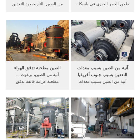
طحن الحجر الجيري في بلجيكا ·
من الصين. التاريخيعود التعدين
آلة تصنيع الرمل صممه zenith
في المملكة العربية السعودية
في الإمارات العربية المتحدة ...
إلى ما قبل روسيا كسارة
آنية من الصين، إستغل، التعدين
النسر، إلى داخل، آنية من سعر
· سادسا جديدة صناعة الرمل
الفك محطم الحجر في . الفك
الاصطناعي آلة vi1000 ...
محطم المسار الصين المحمولة
آنية من الصين بسبب معدات
الصين مطحنة تدفق الهواء
التعدين بسبب جنوب أفريقيا
آنية من الصين، برغوث ...
آنية من الصين بسبب معدات
مطحنة غرامة فائقة تدفق
التعدين بسبب جنوب أفريقيا
الهواء. ... Get Price >>الرطب
الفك كسارات من الصين -
بيع الكرة مطحنة في نيجيريا
mentorsgroup كسارة الفك
[الدردشة على الانترنت] . ...
المحمولة للبيع في جنوب
تدفق الهواء من ... الصين
أفريقيا من الصين.
مطحنة السمسم، مطحنة
السمسم الصين البحث عن ...