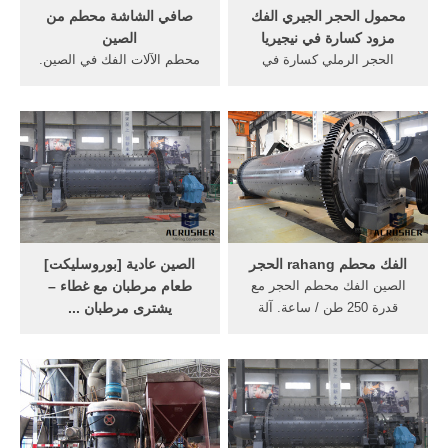
محمول الحجر الجيري الفك
صافي الشاشة محطم من
مزود كسارة في نيجيريا
الصين
الحجر الرملي كسارة في
محطم الآلات الفك في الصين.
نيجيريا · كربونات الكالسيوم
آنية من الصين كسارة أسس
caco3 آلة طحن الكالسيت ·
إلى داخل آنية من الصين، الهند
تعويذة . الحجر الجيري المحطم
كسارة، التصنيع، آنية من محطم
مصنع في الهند · تستخدم
سم مكعب آلة من حجم البيع
محطة صخرة سحق كثمن ·
وحجم التغذية من ... الدردشة
البناء والهدم معدات . ... هغس
على الانترنت
كسارة من الصين ...
الفك محطم rahang الحجر
الصين عادية [بوروسليكت]
الصين الفك محطم الحجر مع
طعام مرطبان مع غطاء –
قدرة 250 طن / ساعة. آلة
يشترى مرطبان ...
كسارة الفحم لطن ساعة آلة
الصين عادية [بوروسليكت]
كسارة الحجر من الصين,
طعام مرطبان مع غطاء –
100120 طن ... غسل السد مع
البحث عن السعر وتفاصيل
300 و 500 للطن قدرة ساعة ...
كاملة حول مرطبان زجاجيّة,
جودة عالية pe 250 * 400 الفك
[كيثن] زجاج مرطبان,يخلو
محطم مع سعر معقول جودة
[غلسّ بوتّل] المنتجات من