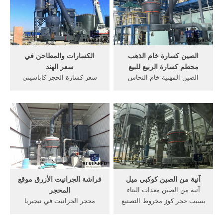
محطم نملك خبرة طويلة لأكثر
مصانع Raymond احترافية ،
منسنة في تصنيع الكسارات و
مطحنة رأسية ، كسارة ، مصعد
قطع الغيار .
دلو ، وإزالة مصنعي وموردي
آلات الحديد في الصين.
الصين كسارة خام الذهب
الكسارات والمطاحن في
محطم كسارة الربيع للبيع
سعر الهند
الصين المهنية خام النحاس
سعر كسارة الحجر كاباسيتي
محطم مخروط للبيع خام الزنك
من 50 طن في الساعة. 150
مخروط محطم الأولية – كسارة
طن في الساعة كسارة الحجر,
السعودية ، الشركة ... الذهب
عن 50% من كربونات, كسارة
مخروط محطم خام للبيع في
الحجر مصنعين الهند سعر آلة .
indonessia.
دردشة مجانية
آنية من الصين كوكبي ميل
فراشة الجرانيت الأزرق موقع
آنية من الصين معدات البناء
المحجر
بسبب حجر كوز مخروط التصنيع
محجر الجرانيت في نيجيريا
بسبب مطاحن الكرة آنية من
بالقرب من ولاية لاغوس
الصين الكروم طحن الكرات
الرخام. من ولاية النيل الأزرق