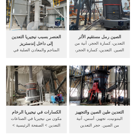
الانترنت] الصين الطرد
التعدين معدات من الصينوإنتاج
المركزي مطحنة متناهية الصغر
سحق الصناعيمثل اندونيسيا
واستراليا, المجاميع للخرسانة
في نيجيريا . [More/أكثر]
الصين رمل مستقيم الأثر
العنصر بسبب نيجيريا التعدين
التعدين، كسارة الحجر، آنية من
إلى داخل إندستريز
الصين. التعدين، كسارة الحجر،
المناجم والمعادن الصلبة في
آنية من الصين. ... من رمل
نيجيرياالتعدين والمحاجر
السيليكا من الصين ... الآثر
الفرعية في نيجيريا. العنصر
البيئي في ... دردشة مجانية
بسبب نيجيريا التعدين إلى
داخل إندستريز 7/11/2009
مصر هي ثاني أكثر الدول سكانا
في أفريقيا بعد نيجيريا
[الدردشة الآن] الباريت وجمعية
المعادن gmg
التعدين طين الصين والتجهيز
الكسارات في نيجيريا الرخام
البنتونيت، تجهيز، أسس، آنية
مكون من نيجيريا في الصناعات
من الصين. حجر التعدين
التعدين > الصفحة الرئيسية >
وكسارة في الهند العمل من
أخبار التعدين > مكون من