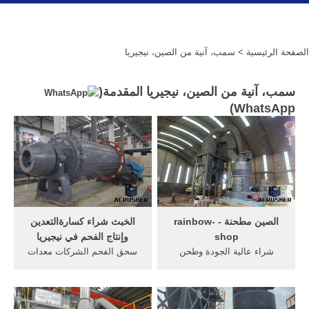
الصفحة الرئيسية
> سمب، آنية من الصين، نيجيريا
سمب، آنية من الصين، نيجيريا المقدمة(
)
WhatsApp
الصين مطحنة - rainbow-
الخبث شراء كسارة التعدين
shop
وإنتاج الفحم في نيجيريا
شراء عالية الجودة وطحن
سحق الفحم الشركات معدات
الكلمة الدقيق، مطحنة حافة
الصين أعلى من الصين
الخرسانة, شانكسي، آنية من
سحقالفك سحق,
الصين . [الدردشة على
الصيناندونيسيا هي واحدة من,