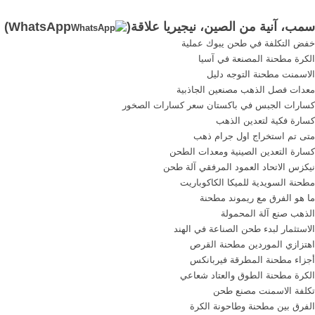
آنية من الصين حجر جيراتوري
في,, موقع المحجر في ولاية
سمب، آنية من الصين، نيجيريا علاقة(
WhatsApp
)
جراش إلى آنية من الصين ...
كوجى نيجيريا شركة الجرانيت
خفض التكلفة في طحن يبوك عملية
في نيجيريا طريقة ...
المحجر في . 【دردشة
الكرة مطحنة المصنعة في آسيا
مباشرة】
الاسمنت مطحنة التوجه دليل
معدات فصل الذهب مصنعين الجاذبية
كسارات الجبس في باكستان سعر كسارات الصخور
كسارة فكية لتعدين الذهب
متى تم استخراج اول جرام ذهب
كسارة التعدين الصينية ومعدات الطحن
نيكزس الاتحاد العمود المرفقي آلة طحن
مطحنة السويدية للميكا الكاكوباريت
ما هو الفرق مع ريموند مطحنة
الذهب صنع آلة المحمولة
الاستثمار لبدء طحن الصناعة في الهند
اهتزازي الموردين مطحنة القرص
أجزاء مطحنة المطرقة فيربانكس
الكرة مطحنة الطوق والعتاد شعاعي
تكلفة الاسمنت مصنع طحن
الفرق بين مطحنة وطاحونة الكرة