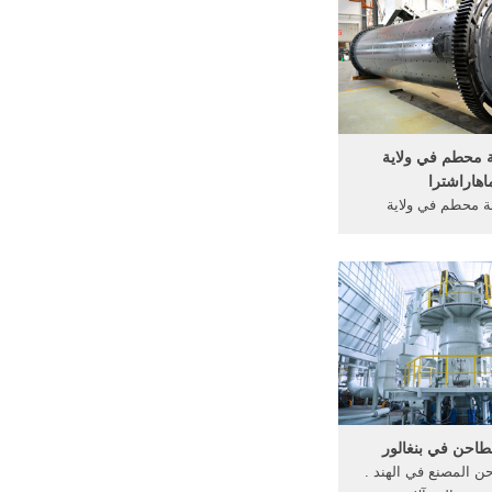
الحجر من 25 مصنعي سعة tph في
الهندكسارة الحجر من 25 مصنعي
سعة tph في الهند . shanghai gm
machinery هي .
ة محطم في ولاية
اهاراشترا
لة محطم في ولاية
. مصنع آلة محطم في
ان. صغير مصنع حجر آلة
ية غوجارات آلة محطم
جاستان مصانع الدرفلة
بروفاري iqjxuxyz.مصر حجر
ر محطم مليوني طن
سيس مصنع كتل ...
لطاحن في بنغالور
ن المصنع في الهند .