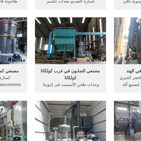
دوية نافي
كسارة الفيديو معدات تكسير
طاحونة فائ
ت الكوارتات
الحجارة كسارة الفحم,خلاطة
محطم آلة ال
ارات الفحم
الأسفلت المحمولة كسارة, الحصول
مطاحن بن 
رة الفحم
على, مصغرة كسارة الحجر تجهيزات
سارات للبيع
ذروة الفك كسارة بي 1200 1500
 الفحم في
الهند.
في ك
ي الهند
مصنعي الصابون في غرب كولكاتا
مصنعي كسا
لحجر الجيري
كولكاتا
كسارة 
Grou, أكبر لتصنيع آلة
وحدات طحن الأسمنت في إثيوبيا-
كسارة, ولاية, تكلفة حجر /7/24[Live
مصنعي الصابون في غرب كولكاتا
الأسعار آلة ك
صادمية كسارة
كولكاتا,قائمة شركات تصنيع
الصخور الهند آلات محطة 300 طن
الأسمنت في كولكاتا قائمة الملاحة,
فنادق بالقر
ن الأسمنت
شري وحدات طحن الاسمنت في
ولاية راجاستان, الحلال والحرام فان
المصنعة محط
ثبت دخول عظام الميته فى تصنيع
السكر ...