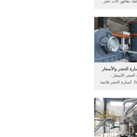
قة بنغالور آلات حجر
صانع في بنغالور صور
حديثة صغيرة مطاحن
الكرة في بنغالور suryaindia الكرة
مطحنة نوع م 9001800 المصنعين
سارة متنقلة .
رة الحجر والأسعار
الحجر الأسعار -
fareconmeno. كسارة الحجر قائمة
سارة الحجر آلة الصانع
في الأسعار ولاية غوجاراتأفضل 6
ب من ولاية غوجارات،
محدّث 2017,قائمة من الشركات
م في,المصنعة كسارة
الفك في.