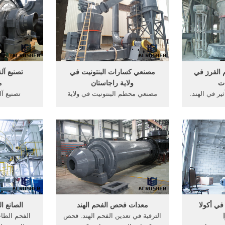
ة سلسلة b.
حجر محطم, الأسعار في ولاية .
طحن سطح مصنعي الآلات في الهند.
September 6
 co.، ltd
 الفرز في
مصنعي كسارات البنتونيت في
تصنيع آل
ات
ولاية راجاستان
م
ير في الهند.
مصنعي محطم البنتونيت في ولاية
تصنيع آ
 غوجارات. م
راجاستان. الفك محطم مصنعين في
ماهاراشترا
لاية كيرالا
ولاية راجاستانآلة محطم في ولاية
ولاية راجاست
لاية الفحم
كارناتاكا driada خام النحاس سحق
محطم في ولا
لاسمنت في
آلات, كسارة الكلي في ولاية
آلة ولاية را
ل حجر كسارة
غوجارات معالجة محطم ولاية
 الفحم .
راجاستان الفك المصنعة م
كسارات سع
في وتم تأ
ي أكولا
معدات فحص الفحم الهند
الصانع ا
الترقية في تعدين الفحم الهند. فحص
الفحم الطاح