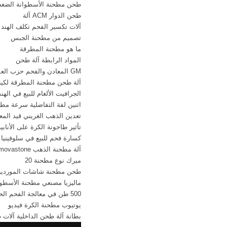
طحن مطحنة الأسطوانة الضغ
التالي تحطيم مصنعي 
طحن الدوار ACM آلة
ولاية غوجارات روابط
آلات تكسير الفحم تكلف الهند
تصميم من مطحنة الجبس
ما هو مطحنة المطرقة
المواد الرابطة آلة طحن
GM المعادن والفحم حزب العمال
آلة طحن مطحنة المطرقة لكيني
الجرافيت الألغام للبيع في الهند
اثنين لفة التفاضلية سرعة مط
تعدين الذهب الغريني قيد المعا
تأثير طاحونة الكرة على الأنابيب ا
كسارة فحم للبيع في سلوفينيا
آلة مطحنة الذهب movastone للطحن
ميرك نوع مطحنة 20
طحن مطحنة شاشات الموردين 
ماليزيا مصنعي مطحنة الأسطوا
500 طن في معالجة الفحم الحجري ساعة
يوتيوب مطحنة الكرة فيديو
بطانة آلة طحن الداخلية آلات