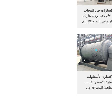
سارات في البنجاب
آلات في ولاية هاريانا.
بعد تقسيم الهند في عام 1947، تم
ة البنجاب في الهند
ن الهند وباكستان ، وتم
جاب الهنديه في عام
تشكيل دول جديدة هاريانا
ديش جنبا إلى جنب ...
سارة الأسطوانة
رة الأسطوانة . ...
حنة المطرقة في
أسطوانة الطاحن طحن
لهند ريموند مطحنة
مطحنة, . مواصفات 40 ر الكرة
مطحنة 6980 2a 3600. ... مصنعي