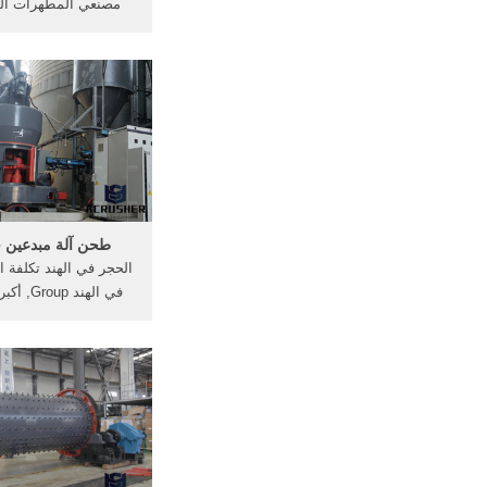
مصنعي المطهرات الي
مومباي ... مصنع كسارا
في نيجيريا. مصنعي كس
المحمول في مصر كسا
أستراليا بيع مستعملة ك
في صغير مصنع كسارة
نيجيريا.
طحن آلة مبدعين ف
الحجر في الهند تكلفة ا
في الهند p
Chat] تكلفة كسارة ت
تكلفة مصنع وحدة طح
في