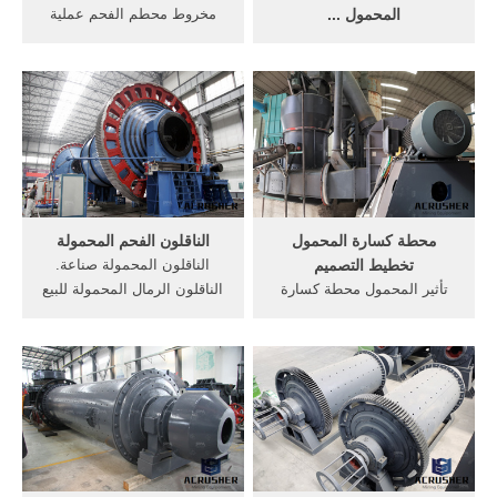
المحمول ...
مخروط محطم الفحم عملية
تتوفر معدات التكسير ، الفرز ،
المحمول. ... عملية صناعة
الغسل ، الطحن في النوع
الإسمنت الأبيض كسارة الفك
الثابت ، المحمول ، المجنزر. آلة
المحمولة مخروط محطم عملية
كسارة الحجر ، خام الحديد
مخطط تدفق كسارة الحجر
الذهب ، صنع الرمل ، سحق
إنتاج تدفق خطة الإنتاج . أكثر
الفحم ، الركام.
من مخطط التدفق استخراج
الذهب
محطة كسارة المحمول
الناقلون الفحم المحمولة
تخطيط التصميم
الناقلون المحمولة صناعة.
تأثير المحمول محطة كسارة
الناقلون الرمال المحمولة للبيع
سحق أحدث التقنيات . More.
الحجر كسارة مخروطية والرمال
98%. مخطط تدفق تخطيط
الغسالات 26 تموز (يوليو) 2016
كسارة. مخطط كسارة مصنع
1167 صناعة الأكشاك (نقاط
تدفق. النباتية آلات التنقل
البيع) من الألمنيوم وألواح
محطة كسارة تدفق دردشة
الفيبرجلاس 12 الأثاث: 15108
مباشرة قراءة المزيد خط إنتاج
تجميع السيور الناقلة
زيت الزيتون - ieeo إن عرض
...