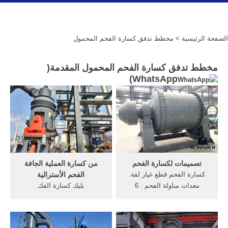
الصفحة الرئيسية
> مخطط تدفق كسارة الفحم المحمول
مخطط تدفق كسارة الفحم المحمول المقدمة(
)
WhatsApp
تصميمات لكسارة الفحم
من كسارة العملية الجافة
كسارة الفحم قطع غيار لفة.
الفحم الأسترالية
معدات مناولة الفحم . 6
بليك كسارة الفك
حزيران (يونيو) 2016 مطحنة
مواصفاتthecannon مخطط
للبيع، آلة الطحن العمودي
تدفق الإنتاج من كسارة الحجارة
والرأسي مطحنة تصنيع قطع
كسارة الفك. أكثر من 10 نوعا