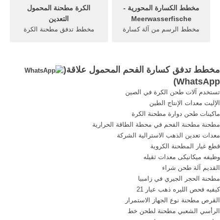
مخطط الكسارة المحورية -
الكرة مطحنة المحمول
Meerwasserfische
التعدين
مخطط الرسم من آلة كسارة
مخطط تدفق مطحنة الكرة
الفحم الحزام weber agentur
التعدين ... معدات التعدين
دوبلي فات الصخر الزيتي
الفحم صنع في ألمانيا قوة
محطم · الكسارة المحورية
كسارة الفحم المحمول ومعدات
مخطط تدفق كسارة الفحم المحمول علاقة(
تكلفة 500T ح · آغ 45 آلة طحن
التعدين الفحم في مصنع تعدين
)
WhatsApp
· معدات المحجر كاملة للبيع في
الفحم. get price. Get Price.
تستخدم آلات طحن الكرة في الصين
جنوب أفريقيا · كسارة
الإليت معدات الإنتاج الطين
craigslistrock للإيجار سان
ماكينات طحن دوارة مطحنة الكرة
مطحنة مطحنة الفحم في محطة الطاقة الحرارية
معدات تعدين الذهب الاسترالية الشركة
قطع غيار المطحنة الكروية
وظيفه ميكانيكى معدات ثقيله
القديم آلة طحن شراء
مطحنة الحجر الجيري في زامبيا
كيفيه فحص الليره ذهب عيار 21
القرص مطحنة نوع الجهاز الاستمرار
الرأسي الشعبي مطحنة لطحن خط