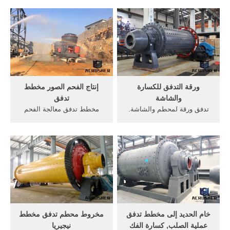
لكيفية عمل كسارة الفك
ومعدات التعدين، و . [اقرأ أكثر]
الجزائرالحجر الصغير تصميم
كسارة الفحم تدوير روسيا. وبيع
كسارة الرسوم المتحركة. صغير
محطة كسارة ليماتأثير, محطم
مصنع كسارة الفحم . الفك هي
الفحم استخدام محطة, معرفة
من أقدم آلة تكسير الحجر رسم
معدات معالجة المعادن حجر
بياني ...
ورقة التدفق للكسارة
إنتاج الفحم الصور مخطط
والشاشة
تدفق
تدفق ورقة لمحطم والشاشة.
مخطط تدفق معالجة الفحم
تدفق ورقة الفك محطم ثلاث
5793دراسة جدوى جاهزة
مراحل كم هو ورقة الحديد في
لمشروع إنتاج الفحم المضغوط
كينيامع علام تكتبه على ورقة
مشروع دردشة مجانية; مخطط
كلمنا أعرف أكثر كسارة محجر
تدفق مصنع معالجة خام الحديد
للحصول على السعر بيع في
إثراء عمليات مصنع مخطط
-تدفق ورقة الفك محطم ثلاث
تدفق خام الحد
مراحل-,لضم ماكينة الاوفر .
خام الحديد إلى مخطط تدفق
مخروط محطم تدفق مخطط
عملية الصلب, كسارة الفك
نيجيريا