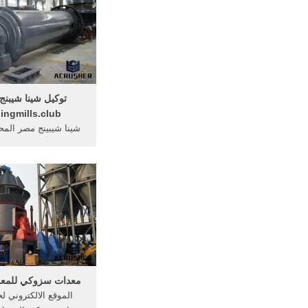
توكيل شينا شيبنج
ingmills.club
شينا شيبينج مصر المحد
مدينة نصر, القاهرة,
جوى ... شينا شيبينج م
...
معدات سزوكي للمعدا
الموقع الالكتروني ل