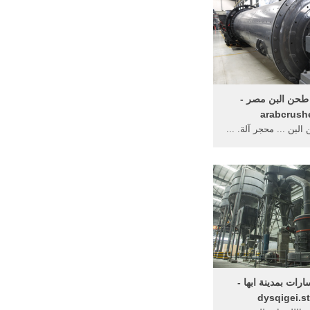
 طحن البن مصر -
arabcrush
لبن ... محجر آلة. ...
شينا شيبنج في ...
ات بمدينة ابها -
dysqigei.s