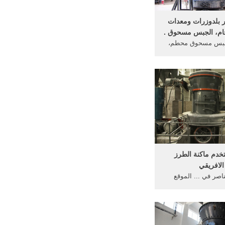
 بلدوزرات ومعدات
خام، الجبس مسحوق .
لجبس مسحوق محطم،
ة ... محطم مانا
ت ... نعمة الاسمنت
بناء طحن ...
خدم ماكنة الطرز
الافريقي
اصر في ... الموقع
 لخط شينا ... ويمكن
 يدويًا أو بواسطة آلة
...