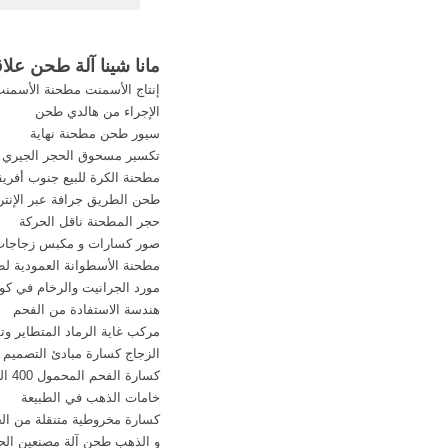
التي كتبها اللوجستية ا
مانا شينا آلة طحن علاق
إنتاج الأسمنت مطحنة الأسمن
الإجراء من هالدي طحن
سيور طحن مطحنة نهاية
تكسير مسحوق الحجر الجيري
مطحنة الكرة للبيع جنوب أفريقي
طحن الطريق جرافة عبر الإنت
حجر المطحنة ناقل الحركة
صور كسارات و مكبس زجاجات ا
مطحنة الأسطوانة العمودية لطا
مورد الجرانيت والرخام في كو
هندسة الاستفادة من الفحم
مركب غاية الرماد المتطاير و
الزجاج كسارة مبادئ التصميم
كسارة الفحم المحمول 400 الهيدروكربونات النفطية
خامات الذهب في الطبيعة
كسارة مخروطية متنقلة من الح
و الذهب طحن آلة مصنعين ال