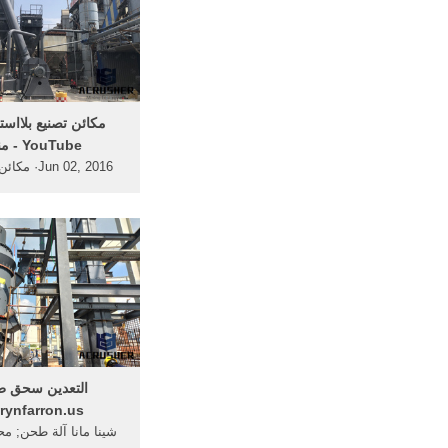
‫مكائن تصنيع بلااست
منزلية‬‎ - YouTube
Jun 02, 2016
"التشيكى" و"البون ش
موديلات الأطقم ... آلة
الوجبات ...
التعدين سحق ط
rynfarron.us
شينا مانا آلة طحن; مح