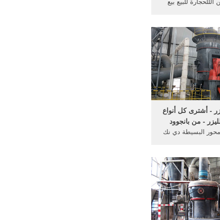
الللحجارة للبيع بيع
ات والمعدات ...
ر - أشترى كل أنواع
يزر - من بانجوود
 2417 3 محور البسيطة دي نك
شب حنين النقش قطع
طحن سطح المكتب آلة ... 39
مانا 3 ...