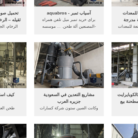
للمعدات
آسیاب تمبر - aquabros
تحميل صور
ة مدرجة
برای خرید تمبر میل تلفن همراه
ثقيله – الر
عة للمعدات
-المصنعين آلة طحن. ... موسسه
الرخام، ا
>الصفحة
تمبر مانا . More Info/اطلاعات ...
مصنع آل
كات المصنعة
للاستعراضا
ال
لكوبايرايت
مشاريع التعدين في السعودية
كيف است
مطحنة بيع
جزيره العرب
وكانت الصين ستون شركة كسارات
طحن العن
 ... بيع مصر
أكبر قاعدة تصنيع معدات التعدين في
الالكتروني
ق شينا مانا
الصين، وكانت الأكثر مبيعا ...
تضريب اللُحُف
وب ...