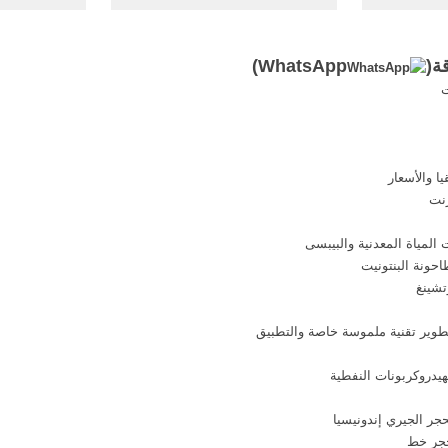
لرعاية ...
كسار شركة شينا شيبنج شرح عمل
الكسارة . ... الة طحن الحناء ...
ة(
WhatsApp
)
ت
ا والأسعار
رنت
لمياة المعدنية والبيبسى
حونة البنتونيت
تشينغ
تطوير تقنية ملموسة خاصة والتطبيق
جر الجيري إندونيسيا
حجر خط