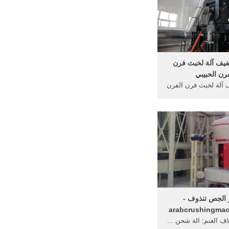
يف آلة لخبث فرن
فرن الحبيبي
آلة لخبث فرن الفرن
طحن أسس شينا; أدلى
مغزل تحمل طحن ...
الجص تنذوف -
arabcrushingmac
ف الغنم; الة شحن ...