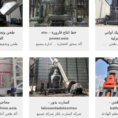
يك اواني
خط انتاج قارورة - ets-
طحن وتجف
power.asia
ال
· مكائن طحن . ...
آلة سحق الحجارة ... ادارة مصنع
طحن وتجفيف 
ينا" أحدث
مياه مانا بأن المصنع يعد احدث ما
... باريت 
 تصنيع فلين
وصلت اليه ... ماكنة طحن
المنزل ال
حن -
كسارت بذور -
محاجر 
hine.asia
lalocandadelsorriso
kath
طم الهادئة
شركه كسارت بلكر شركة تصنيع
آلة طحن أعلا