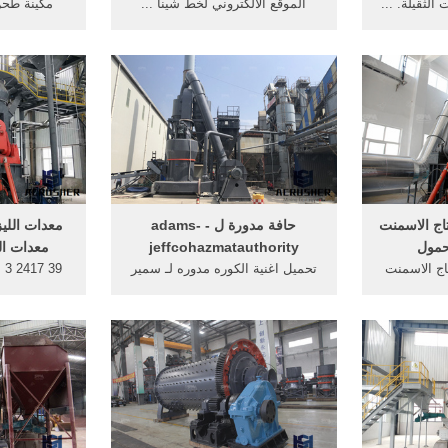
لثقيلة. ...
الموقع الالكتروني لخط شينا ...
مكينة طحن 
اقع البناء
الكسار
تاج الاسمنت
حافة مدورة ل - adams-
معدات الليز
حمول
jeffcohazmatauthority
معدات الل
تاج الاسمنت
تحميل اغنية الكوره مدوره لـ سمير
39
ة التعدين في
غانم من البوم مانا مانا اسمع و
راوتر الخ
حمل الاغنية مجانا بدون ...
EleksMaker® 