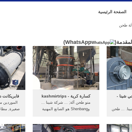
الصفحة الرئيسية
آلة طحن
لمقدمة(
WhatsApp
)
ي شينا -
كسارة كرية - kashmirtrips
فابريكانت 
متو طحن آلة; ... شركة شينا ...
الموردين م
ينا. ... طحن
وShenbang هو الصانع المهنية
صغيرة, مطاح
لة الموردون
العمل في مضخة لآلة طحن في
لصنعشركا
 ...
العالم ...