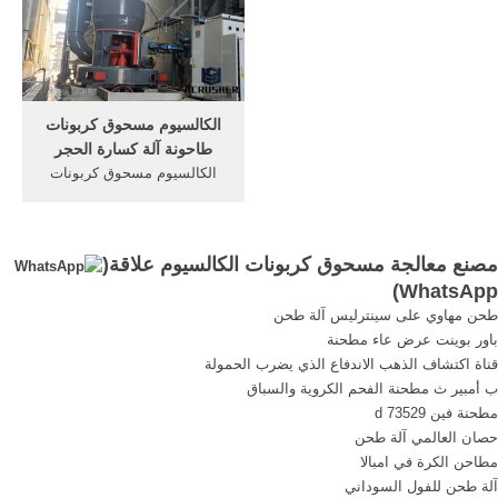
ماكينة الرابوه. ... Trona خام
الميكرونية أو الحبيبية بأكثر من
محطم خام معالجة مصنع طحن
95٪ من الصناعات ، والتي
مطحنة ... مصنع تكسير ...
يمكن أن تسمى الكالسيت ،
والمحار المعدني ، ومسحوق
الحجر الجيري ...
الكالسيوم مسحوق كربونات
طاحونة آلة كسارة الحجر
الكالسيوم مسحوق كربونات
طاحونة آلة كسارة الحجر.
سلسلة الكسارة: الكسارة
الفكية (الكسارة الفكية) ،
مصنع معالجة مسحوق كربونات الكالسيوم علاقة(
الكسارة المخروطية ، الكسارة
)
WhatsApp
العمودية ومعدات التكسير
طحن مهاوي على سينترليس آلة طحن
الأخرى المطاحن: مطحنة
باور بوينت عرض عاء مطحنة
ريموند ، مطحنة شبه منحرف ،
قناة اكتشاف الذهب الاندفاع الذي يضرب الحمولة
مطحنة عمودية.
ب أمبير ث مطحنة الفحم الكروية والسباق
مطحنة فين d 73529
حصان العالمي آلة طحن
مطاحن الكرة في امبالا
آلة طحن للفول السوداني