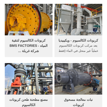
عالي النقاوة والبياض من
الكالسيوم lm عمودي مطحنة
كربونات الكالسيوم بنعومة
(عمودي ماكينة طحن فحم ،
97% . 10 High Purity.
عمودي خام مطحنة) يستخدم
alwishah Factory offers a
على نطاق واسع في مواد بناء ،
wide range
الكيميائية ، المعادن ، الألغام ،
الحديد .
كربونات الكالسيوم - ويكيبيديا
كربونات الكالسيوم لتنقية
يعد مركب كربونات الكالسيوم
المياه - BMS FACTORIES
عملياً غير منحل في الماء (فقط
شركة غربلة ...
1.4 مغ لكل 100 مل من الماء).
مسحوق كربونات الكالسيوم
ولكن في حال احتواء الماء على
عالي النقاوة يستعمل فى
غاز ثنائي أكسيد الكربون فإن
صناعة الزجاج البلوري
انحلالية كربونات الكالسيوم في
والعدسات البصرية كعدسات
الماء تزداد وذلك نتيجة ...
الكاميرات وفى صناعة بعض
القطع الكهربية " عدسات " ،
وفى المدارس يستعمل فى
الطباشير والألوان ...
نبات معالجة مسحوق
مصنع مطحنة طحن كربونات
كربونات
الكالسيوم