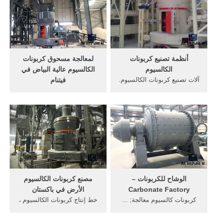
الكالسيوم مسحوق مطحنة -
لأوزبكستان ٩٩٩٫٠٠
crusher7website
US$-٩٩٬٩٩٩٫٠٠ US$ / قطعة
1.0 قطعة (لمين)
أنظمة تصنيع كربونات
لمعالجة مسحوق كربونات
الكالسيوم
الكالسيوم عالية البياض في
آلات تصنيع كربونات الكالسيوم.
فيتنام
كربونات الكالسيوم فى
لمعالجة مسحوق كربونات
مصرمصر حجر كسارات يوتيوب
الكالسيوم عالية البياض في
مصنع كربونات. والدعم » آلات
فيتنام مصدر: clirik By
التعدين كربونات الكالسيوم
Administrator نشر: 2019-12-
الرخام، الجبس مسحوق محطم
16 . هناك العديد من مصنعي
.get price
كربونات الكالسيوم فائقة الدقة
في فيتنام.
الوشاح للكربونات –
مصنع كربونات الكالسيوم
Carbonate Factory
الأرض في باكستان
كربونات كالسيوم معالجة; ...
خط إنتاج كربونات الكالسيوم ،
يقدم مصنع الوشاح مسحوق
مصنع معالجة كربونات