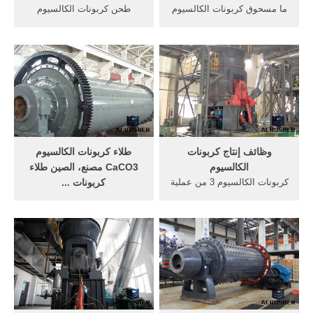
ما مسحوق كربونات الكالسيوم
طحن كربونات الكالسيوم
آلات معالجة. القواعد الاساسية
وحدة. وحدة طحن لكربونات
لست البيت- ما مسحوق
الكالسيومدراسة جدوى مصنع
كربونات الكالسيوم آلات
كربونات الكالسيوم. Oct 01,
معالجة,للحصول علي قشرة
2011 مقدمة كربونات
ذهبيه لذيذة الطعم على سطح
الكالسيوم هي الاسم وتتم
الكيك يمكنك نثر قليل من
عملية معالجة وتصنيف حجوم
مسحوق اللبن المجفف علي
صينية و لديه خط صغير.
وجه القالب قبل إدخاله
وظائف إنتاج كربونات
طلاء كربونات الكالسيوم
الكالسيوم
CaCO3 مصنع، الصين طلاء
كربونات الكالسيوم 3 من عملية
كربونات ...
الحجر الجيري. أبحاث - كربونات
لبحث عن مصنع طلاء كربونات
الكالسيوم تعدين وتقنية - عالم
الكالسيوم CaCO3 في الصين،
تكنولوجى واحد. الحجر الجيري.
طلاء كربونات الكالسيوم
CaCO3 القائمة مصنع يمكنك
شراء المنتجات مباشرة من.
نحن نقدم لك قائمة كبيرة من
موثوق الصينية طلاء كربونات
الكالسيوم CaCO3 المصانع /