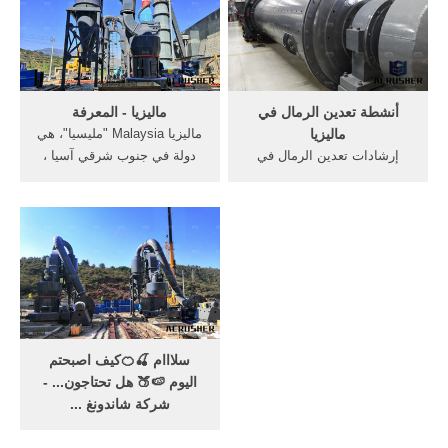
في ماليزيا, تكنولوجيا جديدة ل
الذهب في Live Chat/دردشة
منجم خام احصل على السعر
مباشرة, للبيع في الجهاز
وكسارة .
أنشطة تعدين الرمال في
ماليزيا - المعرفة
ماليزيا
ماليزيا Malaysia "مليسيا"، هي
إرشادات تعدين الرمال في
دولة في جنوب شرقي آسيا ،
ماليزياتعدين الرمال في ماليزيا.
تقع على المحيط الهندي وتجاور
تعدين الرمال في ماليزيا .
تايلندا على شمالها وإندونيسيا
shanghai gm machinery co.،
على جنوبها
ltd هي إحدى شركات
وسنغافورة.عاصمتها كوالا
التكنولوجيا الفائقة ، والتي
لومبور.إسمها الرسمي "إتحاد
تتضمن
ماليزيا" (ڤرسكوتوان تانه
مليسيا.
‫سلااام 🍒🍊كيف اصبحتم
اليوم 🍉🍑 هل تحتاجون... -
شركة شاندونغ ...
# electrowining system 🍇 🍬
اتمنى ان لا تترددوا في