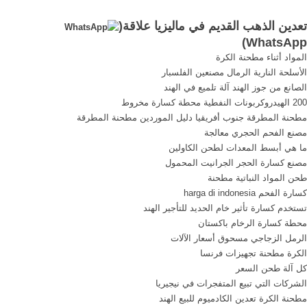
التواصل معي على الواتساب
تعدين الذهب القديم في ماليزيا علاقة(
00249919398422 🍇 🍬 #
)
WhatsApp
شينهاي # تعدين # الذهب #
المواد أثناء مطحنة الكرة
الفضة # النحاس # المغرب #
الأسلحة النارية الرمال مصنعين الفلسبار
السودان # مصر # موريتانيا #
الصانع من جوز الهند آلة تلميع في الهند
اثيوبيا # ليبيا # ماليزيا #
200 الهيدروكربونات النفطية محطة كسارة مخروط
السعودية ...
مطحنة المطرقة جنوب أفريقيا دليل الموردين مطحنة المطرقة
مصنع الفحم الحجري معالجة
ما هي أبسط المعدات لطحن الكاولين
مصنع كسارة الحجر الجرانيت المحمول
طحن المواد النباتية مطحنة
كسارة الفحم harga di indonesia
تستخدم كسارة تأثير خام الحديد للتأجير الهند
محطة كسارة الرخام باكستان
الرمل الزجاجي مسحوق أسعار الآلات
الكرة مطحنة تجهيزات فرنسا
كل آلة طحن السعر
الشركات التي تبيع المتفجرات في نيجيريا
مطحنة الكرة تعدين الكادميوم للبيع الهند