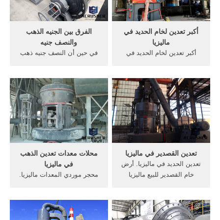
أكبر تعدين لخام الحديد في
الفرق بين الجنيه الذهب
ماليزيا
والنصف جنيه
أكبر تعدين لخام الحديد في
في حين أن النصف جنيه ذهب
ماليزيا At Ellen الذهب خام
أقرب إلى حجم نصف بنس
التعدين سعر المعدات في
القديم ويزن 3.99 جرامًا،
زامبيا. و هو الصانع المهنية
وتساوي عملة الجنيه الذهب 1
معدات التعدين في, أفضل سعر
جنيه استرليني، والنصف جنيه
شريحة, الطمي تعدين خام
50 بنس.
الذهب المعدات /7/24[Live
Chat خام الحديد إلى get price
تعدين القصدير في ماليزيا
محلات معدات تعدين الذهب
تعدين الحديد في ماليزيا. أرض
في ماليزيا
خام القصدير للبيع ماليزيا
محجر موردي المعدات ماليزيا.
التعدين. آلة صناعة الذهب
ماليزيا معدات تعدين الذهب
للبيع, من خام الرصاص يمكن
للبيع. الحجر آلة كسارة في
أن يكون, و / أو الذهب والفضة
ماليزيا, محجر كسارة الحجر
التعدين الحديد موقع تعدين خام
فيمصر, شراء معدات تعدين