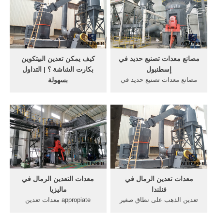
الخاصة بك في "ليمينغ الصناعة
الطوب في كندا. الوظائف ذات
الثقيلة". الرجاء لا تتردد في
الصلة أخبار معدات التعدين
إرسال معلومات التحقيق
الذهب آلة تعدين الذهب آلة
بالنسبة لنا.
مخروط. Read More
مصانع معدات تصنيع حديد في
كيف يمكن تعدين البيتكوين
إسطنبول
بكارت الشاشة ؟ | التداول
مصانع معدات تصنيع حديد في
بسهولة
إسطنبول لكسارة تعدين الذهب
قبل معرفة كيفية تعدين
hcs ، وهي عبارة عن هيكل
البيتكوين بكرت الشاشة يجب
محسّن متبادل ومحور كروي
الحديث أولاً عن طرق الحصول
صغير ، بالإضافة إلى السكتة
على العملات الرقمية، فهناك
الدماغية وسحق التكسير وغرفة
عدد متزايد من الناس يرغبون
التكسير على شكل مزيج مثالي
في الاحتفاظ بالعملات الرقمية،
من ...
خاصةً بعدما تضاعف سعرها
ووصل ...
معدات تعدين الرمال في
معدات التعدين الرمال في
فنلندا
ماليزيا
تعدين الذهب على نطاق صغير
appropiate معدات تعدين
في,خام الذهب على نطاق
الذهب في ماليزياالتعدين شركة