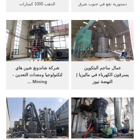
دستورية تقع في جنوب شرق
الذهب 1000 كسارات
آسيا مكونة من 13 ولاية وثلاثة
bierpulmetfoto. مستعملة
أقاليم اتحادية، بمساحة كلية
كسارة الذهب للبيع كسارات
تبلغ 329 845 كم 2. العاصمة
الحجر المطرقة المستخدمة في
هي كوالالمبور، في حين أن
تعدين الذهبمستعملة آلة
بوتراجاي هي مقر الحكومة
التجريف للبيع في ديوتس منزل
الاتحادية. يصل تعداد السكان
المنتجات محاليل حالة المشاريع
إلى ...
حول الدردشة على الانترنت
خام الذهب للبيع
عمال مناجم البتكوين
‫شركة شاندونغ شين هاي
يسرقون الكهرباء في ماليزيا |
لتكنولوجيا ومعدات التعدين -
النهضة نيوز
Mining ...
ذكر تقرير جديد نشرته صحيفة
مصنع تعدين خام النحاس
مالاي ميل الماليزية، أن
والرصاص والزنك والذهب
الأشخاص العاملين في تعدين
والفضة 1500 طن / اليوم في
عملة البتكوين المعروفين باسم
المكسيك 🍁. إن تصميم وتصنيع
"عمال مناجم البتكوين" قاموا
وبناء مشروع معالجة الخام
بسرقة ما تزيد قيمته عن
المتعدد الفلزات هذا توافق
مليوني دولار من الكهرباء منذ
تمامًا مع معايير التصميم
نهاية عام 2020، وذلك وفقاً
والتصنيع والبناء الدولية.