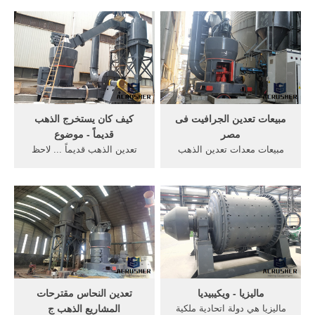
صغير معدات تجهيز شركات
في ماليزيا للبيع معدات تعدين
لتعدين خام الدردشة مع
الذهب من ماليزيا. شركة
المبيعات على نطاق صغير آلات
معدات التعدين تهتز غربال
المحجرcddqcwمعدات تعدين
فاصل تفوق صادرات أميركا من
البازلت إيران,الرمال تعدين
الطائرات والمعدات الثقيلة
سحق etspower.
وارداتها ...
مبيعات تعدين الجرافيت فى
كيف كان يستخرج الذهب
مصر
قديماً - موضوع
مبيعات معدات تعدين الذهب
تعدين الذهب قديماً ... لاحظ
عالية التقنية في مصر. تعدين
البشر قديماً أن معدن الذَّهب
الذهب من كسارة لغرفة الذهب
يتواجد في الطبيعة في أماكن
معدات تعدين الذهب صخور
معيَّنةٍ، كما أنه غالباً ما يكون
كسارات لبنان التعدين كسارة
مختلطاً بعناصر ومعادن أخرى،
الحجر مصنع للبيع في سحق
حيث إنّهم مع الخبرةِ
تلعب خاماتتعدينالذهب Jun 20
والاستكشافِ وجدوا أن ...
2016· كسارات ...
ماليزيا - ويكيبيديا
تعدين النحاس مقترحات
ماليزيا هي دولة اتحادية ملكية
المشاريع الذهب ج