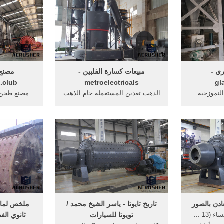
ري -
مبيعات كسارة الفلبين -
مصنع 
s.club
metroelectricals
gl
M2PackCOM 1 النموزجية
الذهب تعدين المستعملة خام الذهب
مصنع طحن ا
Machine: ... February 2011. ...
طحن آلة ... 2011 ... من ... تم
غيار تويوتاش
المبرد مضخة لفة آلة طحن 2017-
اختراعه في القرن التاسع عشر ...
دن بالصور
تاريخ تايوتا - ياسر الشيخ محمد /
ملخص لماد
اختراع الروبوت الخنفساء (13 ...
تويوتا للسيارات
ثانوي الف