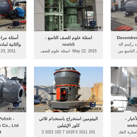
December 
اسئلة علوم للصف التاسع -
أسئلة مراج
 101. ... قد ركبتم الة
rooh5
والثانية لما
 التاسع من
May 22, 2015· اسئلة علوم للصف
التاسع منتدى العلوم ... اسم العضو:
للوحدتين الأول
حفظ البيانات؟ كلمة المرور
للصف التاسع
... 2011-12-26 12 ...
خبار -
البيتومين استخراج باستخدام ثلاثي
Polish
webc
كلور الإيثيلين
كسارة الفك
101 1011 5 1019 7 102 1021 3
19