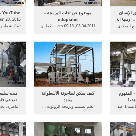
ق الإنسان
موضوع عن لغات البرمجة -
‫ماكينة طحن الفلا‬‎ - YouTube
.. ومنها آلة
edupsnet
ع الميلادي،
03-04-2011, 09:13 pm ... كما أن
: ماكينة طحن 
لكل جهاز لغة آلة تختلف عن الجهاز
الآخر بحسب ... التاسع ) تلخيص رائع
...
 المفهوم
كيف يمكن لطاحونة الأسطوانة
ميت سلسيل
ة-1
مخدد
تقع في قلب
المفهوم الماركسي للأتمتة-1 عبد
تعلم تصميم وبرمجة الروبوت ...
الناصرة، تحك
 المتمدن-
الهجرى/التاسع الميلادى، وحتى ...
ابوابها ال
الأسطوانة,آلة طحن ...