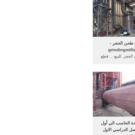
طحن الحجر -
grindingmill
لحجر. للبيع ... قطع
معة امامية يمين كامري
2010 -2011 تايلندي جديد 1 ... آلة
...
ة الحاسب الي أول
صل الدراسي الاول