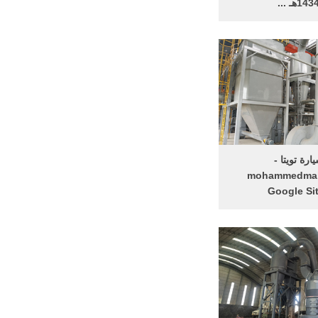
143هـ ...
Aug 01, 2013· هو آلة إلكترونية, ...
 أربعة من أنواع ... جميع
الحقوق محفوظة لـ تعليم كوم 2011-
2017
ارة تويتا -
mohammedmal
Google Si
يوتا مع حياكة النسيج،
ساكيشي تويودا، عام