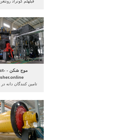
فيلهلم كونراد رونتغن
القرن التاسع عشر مم
2011 ...
موج شک
sher.online
تامین کنندگان دانه در
دریافت قیمت فرهنگی‌ -
...