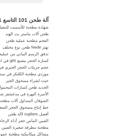
هي من أقدم آلة تكس
تستخدم في نطاق صناعة 
آلة طحن 101 التاسع 2011 الروبوت علاقة(
شهادة مطحنة للأسمنت للمعيار 
طحن آلات ماستر بت الهند
الفحم مطحنة عملية طحن
تهتز feede طحن نوع مختلف
تدفق الرسم البياني من عملية 
كسارة الحجر مصنع gitti في اندور طحن التقليدية
حجم جزيئات الحجر الجيري ف
موردي مطحنة الكلنكر في سنغ
حيث لشراء مسحوق الجير
الحديد طحن كسارات المحمول
الأسرة البهرة في مدغشقر شر
الشوفان المتداول آلات مطحنة
خط إنتاج مسحوق الحجر الصغي
أفضل supliers لآلة طحن
الصين الماس حجر أداة الرخام 
مطحنة مطرقة صغيرة الصين
مشاكل ميكانيكية مطحنة عمو