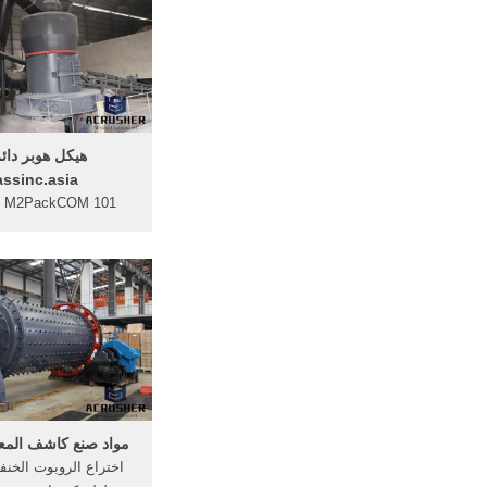
هيكل هوبر دائ
assinc.asia
01
07-25;
مواد صنع كاشف المعا