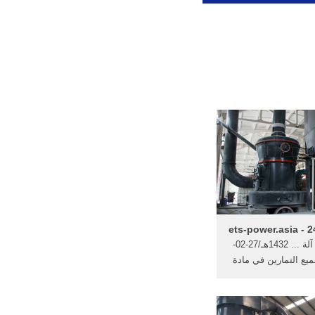
ما هو داخل آلة ... 1432هـ/27-02-
.. جميع التمارين في مادة
صف التاسع- حل تمارين
في ...