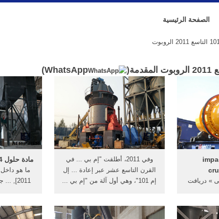
الصفحة الرئيسية
)
WhatsApp
ن - impact-
وفي 2011، أطلقت "إم بي ... في
مادة حلول 24 - ets-power.asia
cru
القرن التاسع عشر عبر إعادة ... إل
ی » دریافت
إم 101"، وهي أول آلة من "إم بي ...
2011], .
شانی -
الرياضيات لل
آزادب) فشار