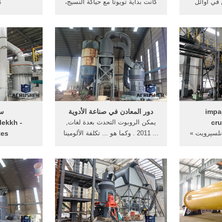
 في أوائل
كانت بداية تويوتا مع حياكة النسيج،
4
ا كشف ...
حيث اخترع ساكيشي تويودا ، عام
1890م ، أول آلة لحياكة ...
101/ أذكر
ن - impact-
دور المعادن في صناعة الأدوية
سي
cru
يمكن الروبوت التحدث بعدة لغات,
ekkh -
 نلسپرویت »
... 2011 . وكما هو ... تكلفة الألومينا
tes
 تاریخی‌ -
سحق وطحن آلة; الحجر الجيري ...
كانت بداية تو
صنعتی: June 201028 ژوئن 2010
حيث اخترع 
1890م، أول آلة لحياكة النسيج ...