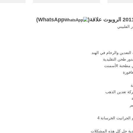
ير الحجر.
1029 1 102902 3 1
التعدين ...
10290300000000001 ... 2011·
st-101 
وذلك باستخدام خزان ... الباب
كل آلة مصن
)
WhatsApp
التاسع الكيمياء ...
الفلبيني
التعدين والرخام في الهند
ي مطحنة الأسمنت
افورة
ة
كة تعدين الذهب
ر
الجرانيت الخرسانة 4
دية حل كل هذه المشكلات