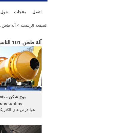
اتصل
منتجات
حول
الصفحة الرئيسية
> آلة طحن 101 التاسع 2011 الروبوت
آلة طحن 101 التاسع 2011 الروبوت المقدمة(
موج شک
sher.online
هوا قرص های الکتریک
قیمت کپسول آتش‌ن
ویکی‌پدیا، دانشنامهٔ 
سنج ...