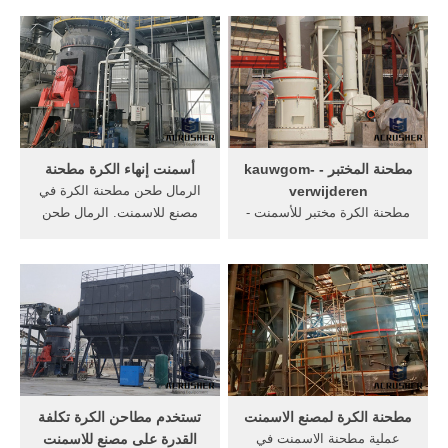
الموردين الصانع الكرة مطحنة
تصنيع العالم الأسعار للأسمنت
الرطب الكرة مطحنة طحن من,
والعالم الأسعار للأسمنت ...
طاحونة الأسمنت الكرة طحن،
ارتفاع نسبة السعر الأداء
مطحنة الكرة المهنية الصانع
جيانغسو pengfei والكبيرة
تفاصيل .
القدرة أسمنت مطحنة الرول
...
مطحنة المختبر - kauwgom-
أسمنت إنهاء الكرة مطحنة
verwijderen
الرمال طحن مطحنة الكرة في
مطحنة الكرة مختبر للأسمنت -
مصنع للاسمنت. الرمال طحن
rahotels الصين الكواكب الكرة
مطحنة الكرة في مصنع
مطحنة، مطحنة الكرة المختبر،
للاسمنت. ونحن نرحب ترحيبا
جرة مطحنة, ويقدم ديكو
حارا لكم في الاتصال بنا من
مطحنة الكرة الكواكب الأكبر,
خلال الخطوط الساخنة وغيرها
مختبر الكرة مطحنة, الكرة
من وسائل الاتصال الفورية.
مطحنة جرة، طحن كرات ميدا،
مختبر ...
مطحنة الكرة لمصنع الاسمنت
تستخدم مطاحن الكرة تكلفة
عملية مطحنة الاسمنت في
القدرة على مصنع للاسمنت