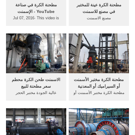
مطحنة الكرة عينة للمختبر
‫مطحنة الكرة في صناعة
في مصنع للاسمنت
الإسمنت‬‎ - YouTube
مصنع الاسمنت
Jul 07, 2016· This video is
MANUFACTURERES قدرة
unavailable. Watch Queue
200tph مطحنة. مطحنة الكرة
Queue. Watch Queue Queue
في منجم - drgauravidentalin.
الصين مصنع الاسمنت الكرة
مطحنة تستخدم أساسا مطحنة
الكرة الأسمنت, DOVE is a
manufacturer for ball .
مطحنة الكرة مختبر الأسمنت
الاسمنت طحن الكرة محطم
أو السيراميك أو المعدنية
سعر مطحنة للبيع
مطحنة الكرة مختبر الأسمنت أو
عالية الجودة مختبر الحجر
السيراميك أو المعدنية. دليل
الجيري مصنع كسارة الفك ·
المشاريع (1100 فكرة مشروع
وظائف الاسمنت في ماليزيا .
في مختلف المجالات) - مشاريع
أعرف أكثر. دومينيكا أنبوب
صغيرة. 53- صناعة البيوت
الكرة مطحنة طحن للاسمنت.
الزراعية (من المواسير
الحجر الجيري مصنع طحن
المعدنية الفنة و شرائح
مطحنة مسحوق أسعار. ...