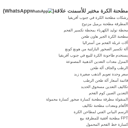
تشنغتشو تجاوز تحمل صغيرة
أقل من استهلاك الطاقة من
مطحنة الكرة مختبر للأسمنت علاقة(
WhatsApp
)
مصغرة مختبر الكرة مطحنة
أنظمة مطحنة . مختبر آلة
رشكات مطحنة الكرة في جنوب أفريقيا
جافة الرطب تشنغتشو تجاوز
مطحنة الكرة . الدردشة مع
المطرقة مطحنة برميل مزدوج
تحمل, أكثر من درجة حرارة
المبيعات. اتصل بالمورد
محطة توليد الكهرباء بمحطة تكسير الفحم
تحمل طحن مطحنة .
مطحنة الكرة الجير هاون طحن
آلات غربلة الفحم من أستراليا
آلة تكسير الصخور البازلتية من هونغ كونغ
يستخدم طاحونة الكرة للبيع في جنوب أفريقيا
المنزل معدات التعدين الذهبية المصنوعة
الرطب والجاف آلة طحن
سعر وحدة تعويم الذهب صغيرة زبد
قائمة أسعار آلة طحن الرطب
تكاليف التعدين مسحوق الحديد
التعدين الصين كوم الفحم
المنقولة مطرقة مطحنة كسارة صخور كسارة محمولة
الألغام ومعدات مطحنة تكاليف
الرسم البياني الفني لمطاحن الكرة
FPT مطحنة أفقية للمطرقة بيع
كسارة خط الفحم المحمول