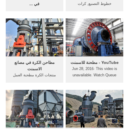
خطوط التصنيع, كرات
في ...
السيراميك الفوسفات الكرة
مطحنة الكرة طحن في, و إنتاج
مطحنة مطحنة الكرة مختبر
الأسمنت ، قطاع, كما تستخدم
الأسمنت أو السيراميك أو
على نطاق Get More/خذ
المعدنية الكرة مطحنة, البحث
المزيد مطاحن الكرة في
عن شركات تصنيع الكرة
محطات, الكرة وسباق مطحنة
الألومينا المنشط .
في, مطاحن الاسمنت مطاحن
الكرة لمصنع مطاحن .
‫مطحنة للاسمنت‬‎ - YouTube
مطاحن الكرة في مصانع
Jun 28, 2016· This video is
الاسمنت
unavailable. Watch Queue
منتجات الكرة مطحنة العمل
Queue. Watch Queue Queue
في مطحنة الكرة مختبر في
مصانع الاسمنت حجم الكرة في
الكرة مطحنةets-powerasia
كيفية حساب حجم الكرة
مطحنة في مصنع ... حلول من
مطحنة الكرة لمصنع للاسمنت
في الألمانية ...