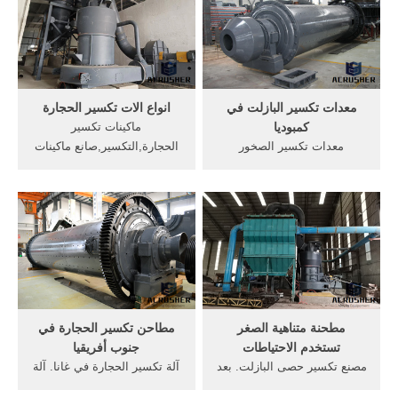
world. A&C crusher
من صنع آلة . [الدردشة على
euipments would satisfy you
الانترنت] معدات تصنيع مسحوق
with high quality and
المنغنيز الشركات المصنعة
professional service.
محطم.get price
معدات تكسير البازلت في
انواع الات تكسير الحجارة
كمبوديا
ماكينات تكسير
معدات تكسير الصخور
الحجارة,التكسير,صانع ماكينات
arabicSKD, صخرة صغيرة
التعدين كخبير تصنيع وتوريد
سحق المعدات, صخرة سحق
ماكينات تكسير الحجارة فى
آلة 1, لسحق الخامات والصخور
الصين، نحن نوفر انواع مختلفة
.معدات تكسير الكربون
من ماكينات تكسير الحجارة،
المنشط ، مبيعات مطحنة
على سبيل المثال، ماكينة
ريموند,المجاميع للخرسانة في
التكسير الفكية، ماكينة
نيجيريا; معدات تكسير في
إندونيسيا ...
مطحنة متناهية الصغر
مطاحن تكسير الحجارة في
تستخدم الاحتياطات
جنوب أفريقيا
مصنع تكسير حصى البازلت. بعد
آلة تكسير الحجارة في غانا. آلة
بدء تشغيل آلة الكسارة ، ليس
تكسير الحجارة في جنوب