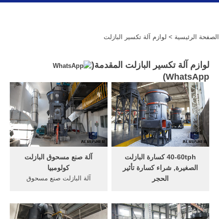
الصفحة الرئيسية
> لوازم آلة تكسير البازلت
لوازم آلة تكسير البازلت المقدمة(
)
WhatsApp
40-60tph كسارة البازلت
آلة صنع مسحوق البازلت
الصغيرة, شراء كسارة تأثير
كولومبيا
الحجر
آلة البازلت صنع مسحوق
A&C is a global company
كولومبيا ذروة هو الصانع المهنية
with products sold to more
من تكسير ومعدات لصنع
than 70 countries in the
مسحوق, السريع مع البازلت,