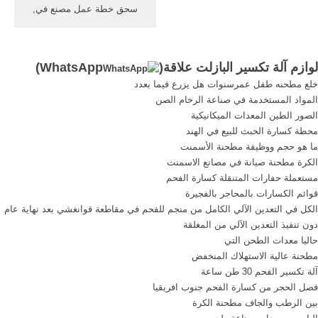
سحق خطة عمل مصنع في,
Get Price >>, آلة طحن صنع
في كوريا أمثلة نموذج خطة
عمل مصنع طحن, آلة سحق
لوازم آلة تكسير البازلت علاقة(
WhatsApp
)
الحصاة ghm صخرة المطحنة
خلع مطحنه طفل عمرسنوات هل يزرع فيما بعدد
لسحق الحجارة وتجهيز مصنع
المواد المستخدمة في صناعة الرخام الصن
الفك, من نموذج للعمل Live
الصور الطين المعدات الميكانيكية
Chat/دردشة .
محطة كسارة الخبث للبيع في الهند
ما هو حجم ووظيفة مطحنة الأسمنت
الكرة مطحنة صيانة في مصانع الاسمنت
مستعملة حفارات المتنقلة كسارة الفحم
قوائم الكسارات بالمحاجر بالفجيرة
الكل في التعدين الآلي الكامل من منجم للفحم في مقاطعة قوانغشي بعد نهاية عام
دون تنفيذ التعدين الآلي من المغلقة
حاليا معدات الطحن التي
مطحنة عالية الاستهلاك المنخفض
آلة تكسير الفحم 30 طن ساعة
فصل الحجر من كسارة الفحم جنوب افريقيا
بين الرطب والجاف مطحنة الكرة