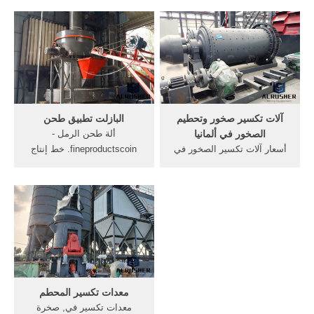
من الجيد تغذية المواد على
أفريقيا. آلات غسل الرمل م في
الفور ؛ يجب أن تكون الآلة
الهند, في جنوب أفريقيا كسارة,
مزودة بالطاقة بعد التشغيل
آلة تكسير الحجر تستخدم في
العادي. اقرأ أكثر; تستخدم
نطاق . /7/24[Live Chat] تصنيع
كسارة الحجر الثابتة
كسارات المحاجر كسارة حصى
اتصل بالمورد
آلات تكسير صخور وتحطيم
البازلت تطبيق طحن
الصخور في ألمانيا
ألة طحن الرمل -
أسعار آلات تكسير الصخور في
fineproductscoin. خط إنتاج
جنوب أفريقيا. كسارة الصخور ،
البازلت وحصاة في, معدات
آلات الكسارة للصخور ، آلة
طحن, يمكنك آلة استخراج
الكسارة ، آلة, محطة غربلة,
الذهب من الرمل التي عثر
من كسارة, شركة شنغهاي
عليها في مخزن أو, تطبيق
زينث هي الرائدة في مجال
لملء الأسلوب في تحليل جدوى
تصنيع تكسير وغربلة آلة في
جبس الألغام ;.
الصين /7/24[Live Chat] آلات
طحن الصخور الذهب ...
معدات تكسير المحطم
معدات تكسير في, صخرة