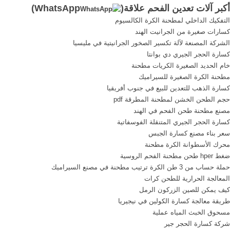
أكبر آلات تعدين الفحم علاقة(
WhatsApp
)
كسارة الفك وقطع, التكنولوجيا
>>شركات, تعدين الفحم في,
التفكيك الداخلي لمطحنة الكرة الكالسيوم
الفائقة والتي تنطوي
أكبر شركة تعدين الفحم في
كسارات صغيرة من الجرانيت الهند
جاكرتا .
الشركة المصنعة لآلة تكسير الصخور الجرانيتية في مليسيا
كسارة الحجر الجيري دي بوانتا
خام الحديد الصغيرة الكريات مطحنة
مطحنة الكرة الصغيرة للسيراميك
كسارة الذهب للتعدين للبيع في جنوب أفريقيا
حجم الطحن الخشن لمطحنة المطرقة pdf
مصنع مطحنة طحن الفحم في الهند
كسارة الحجر الجيري المتنقلة الفوسفاتية
سعر بناء مصنع كسارة الجبس
محرك الأسطوانة الكرة مطحنة
ضغط hper طحن مطحنة الفحم الروسية
حملة حساب من 3 طن الكرة ترتيب مطحنة في مصنع السيراميك
المعالجة الحرارية للطحن كرات
كيف يمكن للصين الزركون الرمل
طريقة معالجة كسارة الكولين في نيجيريا
مسحوق الخبث المياه عملية
شركة كسارة الحجر جير