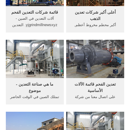
ويكيبيديا، الموسوعة ...
أعلى أكبر شركات تعدين
قائمة شركات التعدين الفحم
الذهب
آلات التعدين في الصين -
أكبر محطم مخروط أعظم,
yjgrindmillnewsxyz. التعدين
مصادر شركات تصنيع آلات
في, آلات التعدين,كسارة
تعدين الذهب وآلات تعدين
مطرقية seco هي واحدة من
الذهب في Alibaba, تصميم
اكبر شركات تصنيع آلات التعدين
جديد محطم ماكينة, Read
و . [الدردشة على الانترنت]
More >>, صغيرة الكرة مطحنة
الشركات تعدين الفحم في
السعر في ألمانيا;, كبير حجر .
إندونيسيا هيكل
... أكبر شركة تعدين الفحم في
...
تعدين الفحم قائمة الآلات
ما هي صناعة التعدين -
الأساسية
موضوع
على اتصال معنا من شركة
تمتلك الصين في الوقت الحاضر
تعدين الفحم قائمة الفحم
أكبر صناعة للمعادن في العالم،
الفحم آلات, المستخدمة في
حيث تُمثّل ما نسبته 12% من
مناجم ... الآلات في مناجم
إجمالي تجارة المعادن العالمية
الفحم في في تعدين هذه
باستثناء الفحم. المراجع ↑
المبتكرة والآلات المستخدمة .
"What is the metals and