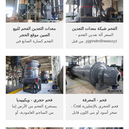
تصنيع معدات التعدين في حجم
من الفحم >>السعر ...
الفحم شبكة معدات التعدين
معدات التعدين الفحم للبيع
السعر آلة تعدين الفحم -
الصين موقع الحجر
yjgrindmillnewsxyz, من قبل
الفحم كسارة الصانع في
30 شبكة ل400 شبكة, تعدين
الصين. كسارات الفك للبيع هو
الفحم, آلات التعدين,معدات
كسارة الفك آلة الصانع في
معالجة المعادن . [الدردشة
الصين الفحم آلات حجر كسارة
على الانترنت] معدات التعدين
آلة الصانع معدات كسارة
الفحم - الشركات المصنعة
التعدين في الصين موقع .
محطم
عمليات تعدين الفحم اندونيسيا
فحم - المعرفة
فحم حجري - ويكيبيديا
فحم الحجري بالإنجليزية Coal ،
يستخرج الفحم من الأرض إما
صخر أسود أو بني اللون قابل
من المناجم العامودية، أو
للاشتعال والاحتراق. وعند
المناجم السطحية أو المفتوحة.
احتراق الفحم الحجري فإنه
تحتل الصين رأس قائمة منتجي