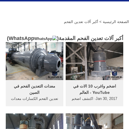
الصفحة الرئيسية
> أكبر آلات تعدين الفحم
أكبر آلات تعدين الفحم المقدمة(
WhatsApp
)
‫اضخم واغرب 10 الات في
معدات التعدين الفحم في
العالم‬‎ - YouTube
الصين
Jan 30, 2017· اكتشف اضخم
تعدين الفحم الكسارات معدات
واغرب 10 الات في العالم لن
... آلات الفحم، الصين ...
تصدق انها موجودة هي فعلا من
شركات بيع معدات ورش
اقوى عجائب وغرائب
الالمنيوم وكانت الصين ستون
الاختراعات العملاقة اذا ...
شركة كسارات أكبر قاعدة