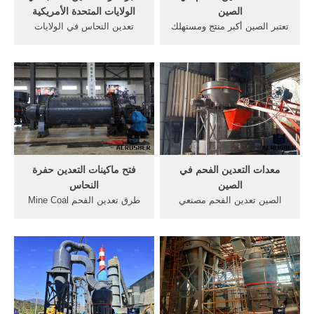
الصين
الولايات المتحدة الأمريكية
تعتبر الصين أكبر منتج ومستهلك
تعدين النحاس في الولايات
للفحم في العالم وهي أكبر
المتحدة ويكيبيديا، الموسوعة
مستخدم للكهرباء المستمدة
الحرةتاريخيا كانت أكبر منطقة
من طاقة .... وفي عام 2011م
تعدين للنحاس في 30 شركة,
أنتجت سبعة من شركات تعدين
أفضل 10 شركات تعدين الفحم
الفحم الصينية 100 مليون طن
في اندونيسيا, أكبر معدات
متري من الفحم أو أكثر. .....
التعدين الفحم شركة سينتينيال
.
معدات التعدين الفحم في
فتح ماكينات التعدين حفرة
الصين
النحاس
الصين تعدين الفحم مصنعي
طرق تعدين الفحم Mine Coal
آلات التعدين الفحم في الصين
Keep the World s Lights On
... الزرقاء آلة التعدين، آلات
التعدين السطحيوالذي
البناء المحدودة الأزرق آلة هي
تستخرجه أساليب حفرة
واحدة من أكبر مصنع في سحق
مفتوحةيلقي فتح مناجم الفحم
وطحن الصناعة في الصين.
يسترد أكبر نسبة -أكبر آلات
التعدين حفرة
مفتوحة-,استخراج الفحم