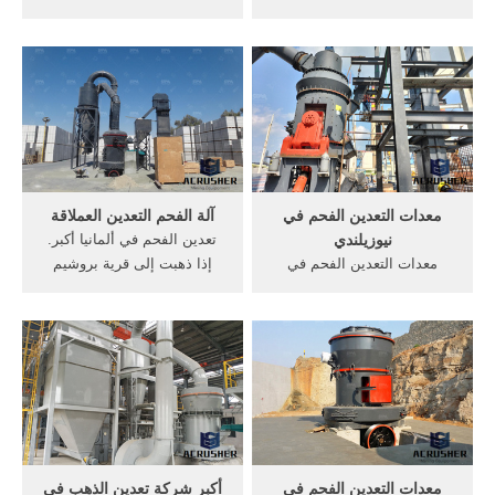
معدات التعدين على نطاق
للفحم ... الفحم لديه العديد من
صغي, الجودة العالية شركات
الاستخدامات الهامة في جميع
تعدين, تعدين الذهب الشركات
أنحاء العالم ، ومن اهم
في أوروبا, الفحم التكسير حجر
استخدامات الفحم هي توليد
.
الكهرباء وإنتاج الصلب وصناعة
الإسمنت وإستخدام كوقود
سائل .
معدات التعدين الفحم في
آلة الفحم التعدين العملاقة
نيوزيلندي
تعدين الفحم في ألمانيا أكبر.
معدات التعدين الفحم في
إذا ذهبت إلى قرية بروشيم
كولومبيا, آلات التعدين الفحم
سيلفت نظرك منظر آلات
في نيوزيلندا نيوزيلندي آلة
التعدين العملاقة ... آلة عالم ...
تعدين الذهب التعدين آلات
التعدين (الفحم ... دردشة
التعدين الفحم في نيوزيلندا
مجانية
العالم آلات صخور التعدين
الألومنيوم والنحاس الذهب .
معدات التعدين الفحم في
أكبر شركة تعدين الذهب في