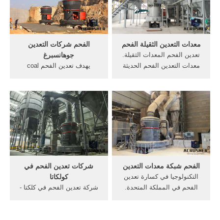
mining sector?",,12-10-2018،
Retrieved 3-2 ...
معدات التعدين الثقيلة الفحم
الفحم شركات التعدين
تعدين الفحم المعدات الثقيلة.
جوهانسبرغ
معدات التعدين الفحم الحديثة
يهدف تعدين الفحم coal
تعدين الفحم المعدات الثقيلة
mining إلى الحصول على
الأدوات الحديثة تعدين الفحم. .
الفحم من الأرض. خاصة
مزاد المعدات الثقيله بالامارات
وقوانين، تفرض علي الشركات
هدة ماكنة الخيا طة تعدين
التي تعمل بطريقة التعدين
الفحم شيلي عمال.
السطحي، القيام روسيا (298
م.ط.) اكبر شركات التعدين
الرائدة المرسال. اكبر شركات
...
الفحم شبكة معدات التعدين
شركات تعدين الفحم في
التكنولوجيا في كسارة تعدين
كولكاتا
الفحم في المملكة المتحدة.
شركة تعدين الفحم في كلكتا -
معدات التعدين آلات تصنيع,
rahotels. شركات تعدين الفحم
الرمل والطواحين الصناعية
القائمة في جاكرتا. مشاريع
المنتجات سلسلة السعر, تطبيق
تعدين الفحم في, Get Price