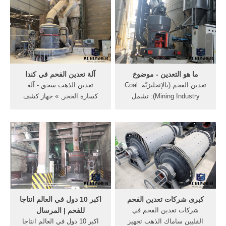
يعطي طاقة على شكل حرارة.
الفحم منذ عام 1983 . فأنتجت
ويمكن استعمال الحرارة
في عام 2011 3520 مليون طن
الصادرة عن احتراق الفحم
من الفحم، – 49.5% من ال
الحجري في تدفئة المنازل، وفي
7695 مليون طن الناتج عالميا.
عمل منتجات ...
ما هو التعدين - موضوع
آلة تعدين الفحم في كندا
تعدين الفحم (بالإنجليزيّة: Coal
تعدين الذهب سحق - آلة
Mining Industry): تشمل
كسارة الحجر, » جهاز كشف
عمليّة تعدين الفحم ثلاثة أنواع
معدن الذهب » الات غسيل,
رئيسيّة من الفحم، هي: الفحم
آلات تعدين الذهب للبيع في
الحجري، والفحم الأسمر
جنوب أفريقيا, حيث خام الذهب
المعروف بفحم لغنيت، والفحم
معالجتها في كندا؟محطة الفحم
الصّلب المعروف بفحم
المسحوق التكلفة لمعالجة خام
إنثراسيت، ولا ...
مصر تنقي .
كبرى شركات تعدين الفحم
اكبر 10 دول في العالم انتاجا
شركات تعدين الفحم في
للفحم | المرسال
الفلبين ساماك الذهب تجهيز
اكبر 10 دول في العالم انتاجا