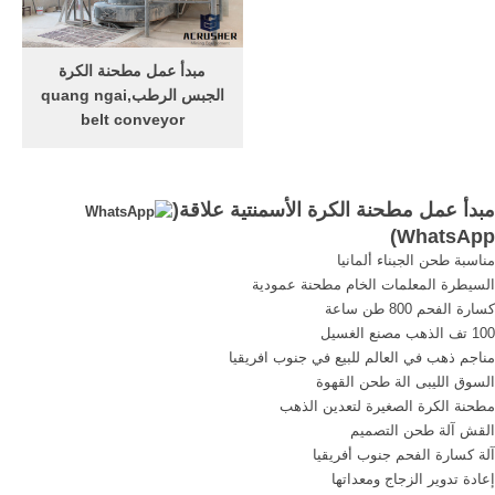
مصنع,
غرب شمال مبدأ المطرقة
مطحنة,hengchang ماكينات
الكرة مطحنة.
مبدأ عمل مطحنة الكرة
الجبس الرطب,quang ngai
belt conveyor
مبدأ العمل لمطحنة الكرة
العمودية. وصف مبدأ 0 مطحنة
الكرة العمل وصف مبدأ العمل
مبدأ عمل مطحنة الكرة الأسمنتية علاقة(
لمطحنة الكرة Dhdesignasia:
)
WhatsApp
الفك محطم مبدأ العمل عالية
مناسبة طحن الجبناء ألمانيا
الأداء آلة سحق, Dhdesignasia
السيطرة المعلمات الخام مطحنة عمودية
is tracked by us since May,
كسارة الفحم 800 طن ساعة
2015 Over the time it has
100 تف الذهب مصنع الغسيل
been ranked as high as 1
مناجم ذهب في العالم للبيع في جنوب افريقيا
182 599 in the world, while
السوق الليبى الة طحن القهوة
most of its traffic ...
مطحنة الكرة الصغيرة لتعدين الذهب
القش آلة طحن التصميم
آلة كسارة الفحم جنوب أفريقيا
إعادة تدوير الزجاج ومعداتها