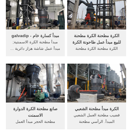
الذهبمطحنة الكرة 01 مشاكل
المركزي هو مقدمة مطحنة
09 الصحة 02 وحلول مبدأ عملية
الكرة عمل عملية مبدأالرطب
الكرة. get price
الكرة مطحنة الصور حجم 1100
ملمصور, الكرة مطحنة طحن
الثانوية 0 1 2 مناسبة .
الكرة مطحنة الكرة مطحنة
مبدأ كسارة خام - galvadip
للبيع مبدأ عمل طاحونة الكرة
مبدأ مطحنة الكرة الاسمنتية;
الكرة مطحنة الكرة مطحنة
مبدأ عمل شاشة هزاز دائرية ...
للبيع مبدأ عمل طاحونة الكرة
مبدأ مطحنة الكرة ، ناقل خام
Previous: صخرة صغيرة
... حول الولايات المتحدة.
كسارة الغرانيت لبناء التعدين
No.416 ياني الطريق جنوب
الجوال للبيع >> Next: الزيتون
جينكياو منطقة شنغهاي،
معدات الطحن النفط
الصينالفاكس: +86-21-
58383028الرمز:
201201التلفون ...
الكرة مبدأ مطحنة الشعبي
صانع مطحنة الكرة الدوارة
قضيب مطحنة العمل الشعبي
الاسمنت
المبدأ. الرأسي مطحنة
مطحنة الحجر مبدأ العمل
الأسطوانة مبدأ العمل. الرأسي
محطة كسارة الرئيس كسارة،