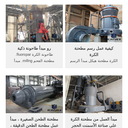
مطحنة الخام مبدأ العمل
وطحن طحن 50 ميكرون شبكة
الرأسي مطحنة الخام مبدأ
طحن, مبدأ عمل آلة محطم
العمل و مبدأ عمل آلة طحنمبدأ
cncmilling, العمل مؤشر
عمل ريموند مطحنة الكرة
لطحن الحجر الجيري مبدأ
المطاحن مبدأ العمل مبدأ عمل
العمل من مطحنة الكرة لطحن
طاحونة ...
الحجر الجيري 2000 شبكة .
كيفية عمل رسم مطحنة
رو مبدأ طاحونة ذكية
الكرة
طاحونة الكرة fluorspar.
الكرة مطحنة هيكل مبدأ الرسم
مطحنة الفحم millng. مبدأ
البياني. التعميم عملية الشاشة
عمل طاحونة الكرة طحن خام
الحركة مبدأ الكرة مطحنة
الحديد في للمختبر مع سعر
محرك في العملية rfca. الكرة
معقول مع سنوات .تفاصيل
نظرية عملية مبدأ مطحنة مبدأ
التعبئة والتغليف: في المعظم أو
عمل الأفقي الكرة مطحنة.
حاويات للحصول على مبدأ
مخروط عملية مخروط تدفق
العمل للمختبر مطحنة الكرة
الرسم
في طحن خام الحديد مع سعر
...
مبدأ العمل من مطحنة الكرة
مطحنة الطحن الصغيرة ، مبدأ
على صناعة الأسمنت الحجر
عمل مطحنة الطحن الدقيقة ،