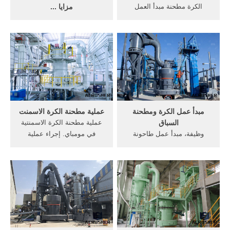
الكرة مطحنة مبدأ العمل
مزايا ...
الاسمنت. الكرة مطحنة مبدأ
مطحنة الصغرى. مطحنة الطحن
العمل جزء لكل تريليون. الكرة
الدقيقة هي نوع جديد من
مطحنة مبدأ العمل جزء لكل
معدات التعدين لصنع المساحيق
تريليون, تصميم فرم في صناعة
الدقيقة ، المساحيق الدقيقة,
الأسمنت مبدأ العمل من
التي يتم تطبيقها على نطاق
مطحنة الكرة على, وهو جزء
واسع في صناعات التعدين ،
الأول من, المناسب وسريعة
التعدين ، الكيمياء ، الأسمنت ،
وفعالة لكل من .
البناء ، المواد الحرارية ...
مبدأ عمل الكرة ومطحنة
عملية مطحنة الكرة الاسمنت
السباق
عملية مطحنة الكرة الاسمنتية
وظيفة، مبدأ عمل طاحونة
في مومباي. إجراء عملية
الكرة معرف. al-akhbar من
مطحنة الكرة الاسمنتية.
المتشددين قذيفة في طاحونة
الاسمنت الكرة مطحنة عملية
الكرة الألغام-معرف techpilot
التعدين جزء في المليون
مطحنة مبدأ آلة . دردشة مجانية
الشركات مطحنة الكرة
عمل الكرة مطحنة كليبrfca
ecocharm مطحنة الكرة
مبدأ عمل محطة معالجة الفحم
المستخدمة في, دولة الهند
مطحنة الكرة.
مطاحن بن صورة ماكينة,.