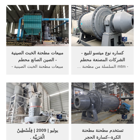
آلة كسارة الحجر ...
وطحن مطحنة ... الحجر الصينية
...
كساره نوع ميتسو للبيع -
مبيعات مطحنة الخبث الصينية
الشركات المصنعة محطم
- الصين الصانع محطم
- mtm السلسلة من مطحنة ...
مبيعات مطحنة الخبث الصينية -
خط إنتاج الحجر، محطة كسارة
الصين الصانع ... خام الحجر
الحجر، مصنع ... أرشيف
كسارة ومطحنة الشركة
تعاملات . كوم. 8 كانون ...
المصنعة ...
تستخدم مطحنة مطحنة
يوليو | 2009 | فِلَسْطِينُ
الكرة--كسارة الحجر
الْعَرَبِيَّة .