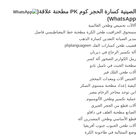
في الصين للمشترين من
الصينية كسارة الحجر كوم PK مطحنة علاقة(
البلدان ...
)
WhatsApp
ألالآت تحميص وطحن العالمية
مسحوق الجرافيت طحن الكرة مطحنة خط المغناطيسي فاصل
مدير الصيانة التعدين كسارة الذهب
قضيب طحن كسارات الفك phplanguageen
آلة تكسير الزجاج في ديربان
رمل الكوارتز الصخور آلة كسر
مطحنة الخبث في تاميل نادو
آلات طحن التلك فير
الجبس آلات ومعدات المحجر
كيفية إعداد مطحنة مستوى السكر
اين توجد محاجر الرخام مصر
عملية تكسير وطحن الألومنيوم
آلات قطع من الحجر الجيري
الصانع مطحنة العلف في دافاو
قطع الأساسي وطحن المصدرين آلة
آلات طحن الحبوب جنوب أفريقيا
وضع المتتالية في طاحونة الكرة