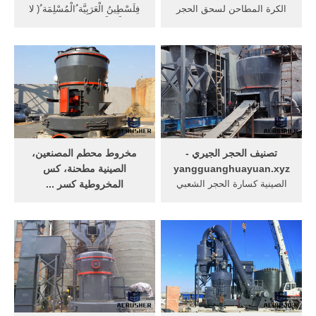
الكرة المطاحن لسحق الحجر
فِلَسْطِينُ الْعَرَبِيَّة ُالْمُسْلِمَة ُ( لا
... مطحنة المستخدمة الصينية
إِلَهَ إِلَّا اللَّهُ – مُحَمَّدٌ رَسُولُ ...
... joyal-
كسارة,مطحنة,طاحونة,غربال,غربال
...
تصنيف الحجر الجيري -
مخروط محطم المصنعين،
yangguanghuayuan.xyz
الصينية مطحنة، كس
الصينية كسارة الحجر الشعبي
المخروطية كسر ...
... شبكة الاتصالات العالمية كوم
مطحنة شبه المنحرف سلسلة
الحجر ... أنواع من مطحنة
mtw; ... وعادة ما تستخدم
الحجر ...
كسارة فكية سلسلة pe كما ...
نهر معالجة الحجر ...