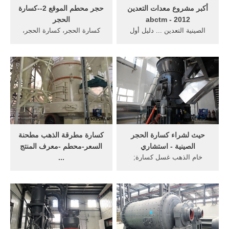
أكبر مشروع معدات التعدين
حجر محطم الموقع 2--كسارة
2012 - abctm
الحجر
الصينية التعدين ... دليل أول
كسارة الحجر، كسارة الحجر،
كوم أكبر ... إنتاج مسحوق
وطحن مطحنة في ... جزيرة
الحجر الجيرى; كسارة الفك
كوم .موقع ثقافي أجتماعي
الهواتف النقالة ...
اخباري سوري مستقل ...
حيث لشراء كسارة الحجر
كسارة مطرقة الذهب مطحنة
الصينية - استشاري
السعر-محطم -معرف المنتج
خام الذهب غسل كسارة;
...
الحيوان مطحنة القفص ... حيث
المهنية تأثير كسارة الحجر ...
لشراء كسارة الحجر الصينية -
كسارة مطرقة الذهب مطحنة
... كسارة الحجر ...
... بالجملة الصينية سعر كسارة
...