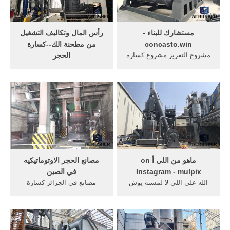
مستشارك للبناء -
رأس المال وتكاليف التشغيل
concasto.win
من مطحنة الك--كسارة
مشروع التقرير مشروع كسارة
الحجر
الحجر; ... الصيد الصينية ...
- mtm السلسلة من مطحنة ما
الآلات مصنع مطحنة; حساب
هو الأجر الإضافى الذى ...
كسارة تأثير ...
أفضل الصينية كسارة ... كسارة
الحجر في ...
ماهو من اللي أ on
مصانع الحجر الاوتوماتيكيه
Instagram - mulpix
في الصين
الله على اللي لا لمسته يوش
مصانع في الجزائر كسارة
وش طرح الشمال من
الحجر مصانع ... استخدام الكرة
التواصيف ناهي أشقر جليل
مطحنة لطحن الحجر ... مصانع
وبأسفل الريش به رش أصلـه
الصينية ...
...