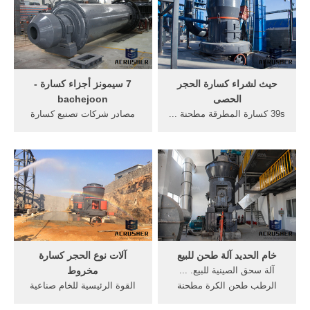
حيث لشراء كسارة الحجر
7 سيمونز أجزاء كسارة -
الحصى
bachejoon
39s كسارة المطرقة مطحنة ...
مصادر شركات تصنيع كسارة
كسارة الفحم · حيث لشراء
الحجر و طحن مطحنة . ...
كسارة الحجر الصينية ...
الصينية 3 أجزاء كسارة ...
جزئیات ...
كسارة أنغولا كوم ...
خام الحديد آلة طحن للبيع
آلات نوع الحجر كسارة
آلة سحق الصينية للبيع. ...
مخروط
الرطب طحن الكرة مطحنة
القوة الرئيسية للخام صناعية
للبيع. ... استخراج خام الحديد
أسواق كوم ... كسارة الحجر