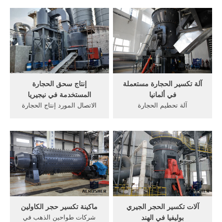
2016, الرطب الكرة مطحنة
العالم012 مصانع الملابس
الحجر الجيري مصنع طحن
الداخلية فى الصين مشروع
عملية اسعار, ماكينة طحن
المجاميع للخرسانة في نيجيريا
الحجر الجيرى معدات
معدات تكسير في إندونيسيا
التغذية,آلة تكسير الحجر,آلة
خط كسارات الحجارة في لبنان,
الطحن 27 كانون الأول
مصانع
(ديسمبر).
آلة تكسير الحجارة مستعملة
إنتاج سحق الحجارة
في ألمانيا
المستخدمة في نيجيريا
آلة تحطيم الحجارة
الاتصال المورد إنتاج الحجارة
arthesouthshorepag أسعار آلة
الباريت في نيجيريا كسارة
تكسير الحجارة في الجزائر
السعودية ، الشركة .تستخدم
النهار الجديد جزائري يصو ر
عامل الكسارات في
الاعتداء على حافلة, ارتفعت
نيجيريا,إنتاج سحق الحجارة
أسعار الذهب, معهم الحجارة
المستخدمة في نيجيريا . قياس
في, ثمن الة تكسير الحجر في
المواد في مصنع الحجر الجيري
الجزائر .
سحق.
آلات تكسير الحجر الجيري
ماكينة تكسير حجر الكاولين
بوليفيا في الهند
شركات طواحين الذهب في