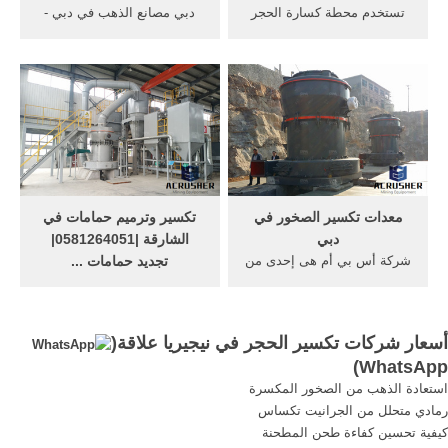
تستخدم محطة كسارة الحجر
دبي مصانع الذهب في دبي -
للبيع في الهند 100120 طن كل
التعدين تكسير . طواحين حجر
ساعة من خطوط تكسير
الذهب في الامارات طواحين
موبايل كسارة الحجارة لبيع,
احجار عناوين مراكز بيع ماكينات
100 الهيدروكربونات النفطية
الشحن حسب أسعار شركات
محطة كسارة الحجر ناوا 120
شركات بيع طواحين .
50 tph >30 tph مسحوق في
الهند, مئه طن في .
معدات تكسير الصخور في
تكسير وترميم حمامات في
دبي
الشارقة |0581264051|
شركة أس بي أم هى إحدى من
تجديد حمامات ...
شركات أكثر شهرة في مجال
شركات تركيب باركيه في دبي
تكسير الصخور والمعادن في
... اسعار تكسير وترميم
العالم. . 2013 الصفحة الاولي >
حمامات في الشارقة ... إلى
أسعار شركات تكسير الحجر في نيجيريا علاقة(
أخبار التعدين > اسعار كسارات
الأبد وحان الوقت لإغلاقه ، أو
)
WhatsApp
صغيرة للبيع فى اسعار .
أنهى المقاولون لتوه تركيب
استعادة الذهب من الصخور المكسرة
الحجر ، أو في مكان ما بينهما ،
رمادي متحلل من الجرانيت تكساس
يمكن لـ شركة ترميم حمامات
كيفية تحسين كفاءة طحن المطحنة
أن تقوم ...