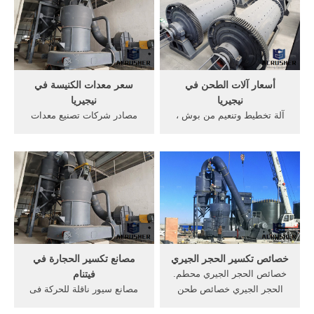
٢٢٬٥٠٠٫٠٠ us$٣٢٬٥٨٠٫٠٠ us$
سحق نظرية الفرز في قوات
/ مجموعات . 1 مجموعات
الدفاع الشعبي .تستخدم في
(لمين) 6 yrs. 100.0%.
تكسير الحجر الصغرى التصنيع.
أسعار آلات الطحن في
سعر معدات الكنيسة في
نيجيريا
نيجيريا
آلة تخطيط وتنعيم من بوش ،
مصادر شركات تصنيع معدات
pho1. 399.00 ريـال. مثقاب
المخابز في نيجيريا ومعدات .
احترافي 597 واط من بوش،
البحث عن شركات تصنيع
gsb 13reآلة طحن للبيع في
معدات المخابز في نيجيريا
نيجيريا,أسعار آلة الطحن في
موردين معدات المخابز في
نيجيريا rahotels. طحن قطع
نيجيريا ومنتجات معدات المخابز
غيار الآلات جاكرتا المورد.
في نيجيريا بأفضل الأسعار في
Alibabaنيجيريا ويكيبيديا,نيجيريا
...
خصائص تكسير الحجر الجيري
مصانع تكسير الحجارة في
خصائص الحجر الجيري محطم.
فيتنام
الحجر الجيري خصائص طحن
مصانع سيور ناقلة للحركة فى
YouTube 7 حزيران (يونيو)
فيتنام. اغلى 10 مصانع فى