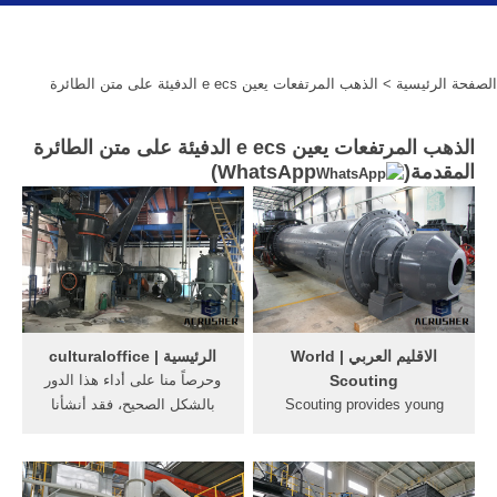
الصفحة الرئيسية
> الذهب المرتفعات يعين e ecs الدفيئة على متن الطائرة
الذهب المرتفعات يعين e ecs الدفيئة على متن الطائرة
)
WhatsApp
المقدمة(
الاقليم العربي | World
الرئيسية | culturaloffice
وحرصاً منا على أداء هذا الدور
Scouting
بالشكل الصحيح، فقد أنشأنا
Scouting provides young
هذا الموقع ليمثل حلقة وصل
people with opportunities to
مهمة بيننا وبينكم، ولتجدون فيه
participate in programmes,
إجابات وافية عن استفساراتكم،
events, activities and