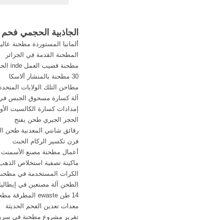
الذي يحرك الفراش وت
معدل التدفق الحجمي ف
فإنه يمكن استنتاج عل
الجاذبية الحجمي فحم 
بسبطة بناءا على معاد
ألمانيا المستوردة مطحنة عالي
قدرة المضخة بالواط
المطحنة القدمة في الجزائر
بالباسكال*معدل التد
مطحنة قضيب العمل inde الحجر الجيري
بالمتر ...
30 مطحنة بالمنشار ألاسكا
مطاحن التلك الولايات المتحدة 
آلة كسارة مسحوق الجبس في 
إمدادات كسارة الكالسيت الأول
الحجر الجيري طحن يفتح
رقائق شانتي المعدنية طحن ا
فرن تكسير الركام الخبث
أعمال مطحنة مصنع الأسمنت
ماكينة تصفية استخلاص الذهب
الكرات المستخدمة في مطحنة ا
الطحن آلة مصنعين في إيطاليا
14 طن ewaste المطرقة مطحنة
معدات تعدين الفحم الحديثة
تقرير مشروع مطحنة في سريلا