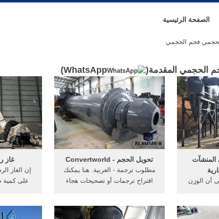
الصفحة الرئيسية
الحجمي فحم الحجمي
حم الحجمي المقدمة(
WhatsApp
)
 المنشآت
تحويل الحجم - Convertworld
غاز ر
ارية
مطلوب ترجمة - العربية. هنا يمكنك
إن الغاز ال
ى أن الوزن
اقتراح ترجمات أو تصحيحات هجاء
على كمية ض
ية تكاثــف
للغتك. سيتم إشعار أحد المسؤولين
استخدم مصطل
الثلج و يتراوح بين ( 1-4 ) kn/m3 ،
الذي سيقرر ما إذا كان سينشر
وصف عدد من ا
أي بمعدل وسطي (2.5 ) kn/m3 ،
التغييرات أم لا.
الرطب الذي ه