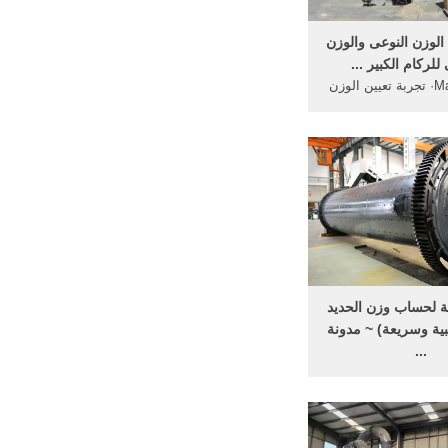
 الوزن النوعى والوزن
لركام الكبير ...
May 07, 2017· تجربة تعيين الوزن
لوزن الحجمى للركام
صغير ... تجربة حساب
 الارضية باستخدام ...
 لحساب وزن الحديد
بية وسريعة) ~ مدونة
...
حيحه لحساب الوزن هي
كالتالي 1 الحجم
=الطول*العرض*الارتفاع 2 كثافه
الحديد=7.8جم/سم"3 3 الكتله