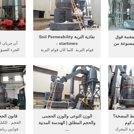
، يمكن لأي
العوامل التي يتوقف عليها الشغل
ية عمل ...
المبذول في رفع ...
عجله الج
ضخمة فوق
نفاذية التربة Soil Permeability
ا مصنوعة من
- startimes
أن جريان ا
قوام التربة. كلما كان قوام التربة
الجزء الضيق
N· كيف تطفو السفن
ناعماً، صغرت المسام في داخلها؛
رغم من أنها
فتزداد قدرتها على الاحتفاظ بالماء،
الحجمي:: م
ذى لايطفو
على شكل ماء شعري؛ وهذا يعني
معدل التدف
إجابة مقنعة
ازدياد نسبة الماء عند كل من السعة
ضرب المساح
ية؟
الحقلية (3 / 1 ض.ج)، ونقطة الذبول
بوحدة
الدائم (15 ض.
ط المضخة؟
الوزن النوعى والوزن الحجمى
قانون الحج
.كوم
والحجم المطلق | الهندسة المدنية
الحجم . الكتل
درة المحرك
...
. قوانين ريا