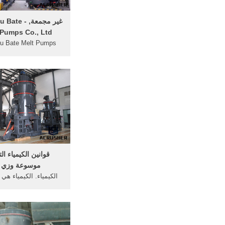
غير مجمعة, 
Pumps Co., Ltd ...
u Bate Melt Pumps
, Ltd
مزود تذوب مضخة ، شا
وفقدان الوزن المغذية
المغذية ، نظام التحكمت
مضخة ، البوليمر مض
البثق ، الطارد مضخة ، 
، الحجمي المغذي
قوانين الكيمياء الت
موسوعة وزي 
الكيمياء. الكيمياء هي
المادة وتفاعلاتها مع ال
وهي كذلك مرتبطة با
والمنطق، مما قد يج
الكيمياء تحديًا إذا كا