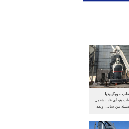
طب - ويكيبيديا
رطب هو أي غاز يشتمل
ئيلة من سائل. ولقد
ح "الغاز الرطب" في
لحالات بدءًا من الغاز
و عبارة عن غاز مشبع