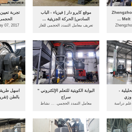
مهندس ...
- Zhengzhou Bate
موقع كايرو دار | فيزياء - الباب
‫تجربة تعيين
Melt 
السادس| الحركة الجزيئية ...
الحجمى ل
Zhengzho
تعريف معامل التمدد الحجمى للغاز
Co.. تقع Henan,الصين,التحقق
:-av مقدار الزيادة في حجم الغاز
النوعى وا
شة مبدل ،
من وحدة الحجوم عند درجة صفر
الكبير وال
 ، الحجمي
سليزيوس 0oc لكل ارتفاع في
عجلة الجاذبية
ذوب والعتاد
الدرجات قدره درجة حرارة سيليزية
خة ، مضخة
واحدة عند ثبوت الضغط .
نظام التغذية
ة ...
حليلية -
البوابة الكويتية للتعلم الإلكتروني "
اسهل طريقة
وزي
سراج
بالطن (تقري
 علم دراسة
معامل التمدد الحجمي. ... نشاط
مواد الأخرى،
تعليمي يحسب الشغل المبذول في
الطريقه الص
لرياضيات
رفع جسم ضد مجال الجاذبية و يذكر
عل دراسة
أن الشغل المبذول في رفع جسم لا
ن ثمة ضعف في
يتوقف على المسار كما يذكر