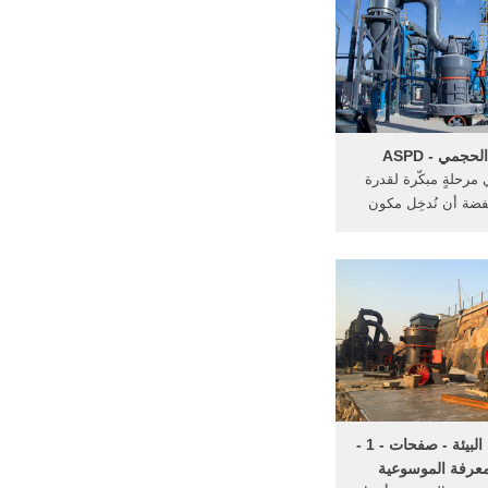
وائل إلى التدفق متعدد
المراحل مع 90% من الحجم من
الغاز.
لحجمي - ASPD
مرحلةٍ مبكّرة لقدرة
ضة أن نُدخِل مكون
تحكّم حجميّ (Volume Control)
كالمُبيَّن في الشكل 7-9. في هذا
عب مقياسُ الفولطية
 مكون التحكّم الحجمي
وندعو .
طرق تحليل البيئة - صفحات - 1 -
لمعرفة الموسوعية