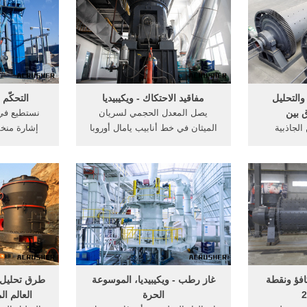
 الثلج في
ببخار أحد الس
 عنه سـماكة
..
والتحليل
مفاقيد الاحتكاك - ويكيبيديا
التحكّم ا
 بين
يصل المعدل الحجمي لسريان
نستطيع في 
الجاذبية
الميثان في خط أنابيب يامال أوروبا
إشارة منخف
لك في تحليل
إلى 32.3 × 10 9 متر مكعب من
تلة الحليلة
الغاز سنويا عند رقم رينولد أكبر من
حجمي ، يتم
50 × 10 6. في ... g = تسارع
المخطّط، يل
المجالات
الجاذبية.
R1 دورَ
يسية المغطاة. 1. ما هو تحليل
افؤ ونقطة
غاز رطب - ويكيبيديا، الموسوعة
الحرة
العالم ا