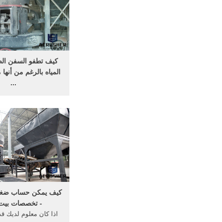
تلك المجالات، ومع ذلك
شخص فهم أساسيات كيف
كيف تطفو السفن ال
المياه بالرغم من أنه
...
ov 13, 2013
الضخمة فوق المياه بال
مصنوعة من الحديد ال
فوق الماء؟؟؟ من يملك 
ومختصرة وعلم
كيف يمكن حساب ضغ
- تخصصات بيت
اذا كان معلوم لديك ق