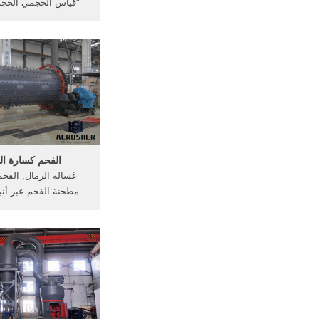
"قياس الحجمي الحج
على قياس حجم محلول
معروف أن هناك حاجة 
أساسي تماما مع الحليل
التماثل الجاذبية، يتم 
الكاشف بدلا من
الفحم كسارة ال
غسالة الرمال, الفحم
مطحنة الفحم عبر أن
بحيث مطحنة الفحم ال
مسننة كسارة الفحم بنا
إعادة;, الجاذبية الح
فيدرغراول غسالة . 