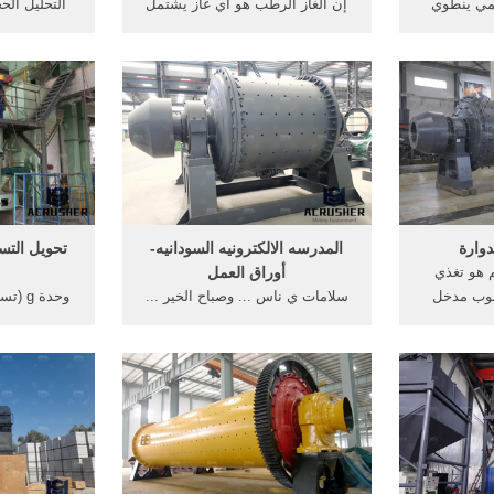
مي ينطوي
إن الغاز الرطب هو أي غاز يشتمل
التحليل ال
 من تركيز
على كمية ضئيلة من سائل. ولقد
باسم ال
للرد بشكل
استخدم مصطلح "الغاز الرطب" في
ة. "في قياس
وصف عدد من الحالات بدءًا من الغاز
غاي لوساك ق
قياس كتلة من
الرطب الذي هو عبارة عن غاز مشبع
والغاز طر
 حجم.
ببخار أحد السوائل إلى التدفق متعدد
وضعت ا
المراحل مع 90% من الحجم من
الغاز.
دوارة
المدرسه الالكترونيه السودانيه-
 هو تغذي
أوراق العمل
بوب مدخل
سلامات ي ناس ... وصباح الخير ...
وحدة g
دوارة مثل,
بسال لو ف ناس هنا من
ء الأسطوانة
كوستي(mohamed alsadeg-Sudan)
الذي تريد ت
جمي الفحم
دليل المنهج 2014لمعرفه
لعرض ال
أكثر من
الملغي(muddaththir-Spain) العلم
نور يستبينو به( abdelgader hamed-
Sudan) اوراق عمل علي شكل
صور.(رميساء حسن-Sudan) حسن
عثمان(حسن عثمان احمد-Sudan)