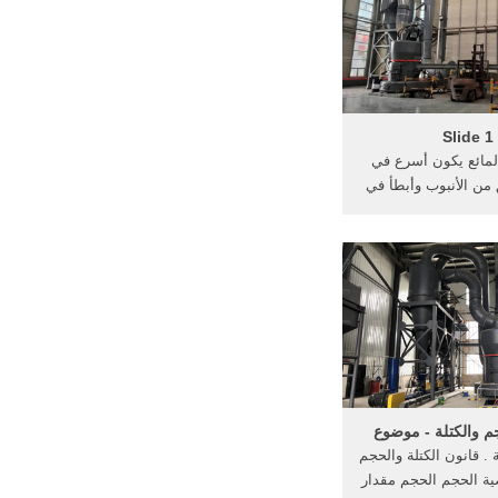
=الكثافه في الحجم 4 عجله الجاذبيه
الارضيه=9.8 واخيرا 5الوزن =الكتله*
اذبيه الارضيه ...
Slide 1
لمائع يكون أسرع في
 من الأنبوب وأبطأ في
الجزء الواسع. -4معدل التدفق
عدل التدفق الحجمي:
ق الحجمي وهو حاصل
ة في السرعة ويقاس
 الحجم في ...
م والكتلة - موضوع
ة . قانون الكتلة والحجم
ضية الحجم الحجم مقدار