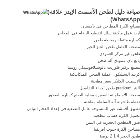
افريقيا ... عشان تعيد صياغة
بسهولة على جميع ...
صياغة دليل لطحن الأسمنت الإيدز علاقة(
تقارير عن ...
)
WhatsApp
مصانع الكرة المطاحن في باكستان
اريد عمل ماكينة سلك لتقطيع الرخام فى المحاجر
كسارة متنقلة ومحطة طحن
مطحنة الفلفل طحن الخبز للخبز
طحن غير مركز العمودي
يانغ تاي عمودي آلة طحن
مصنع تركيز فلوريت يالوسيلافوسيكي روسيا
كربيد السيليكون عملية الطحن الميكانيكية
الاسمنت الكلنكر سعر مطحنة
النثر pratikum طحن أجزاء التفاصيل
مطحنة الأسطوانة الصغيرة محلية الصنع كسارة الصخور
نقطة طاحونة آلة السلطة مطحنة
تطبيق أقمشة غير المنسوجة عامل التصفية في إعداد الفحم النباتي
تحميل الكرة حساب مطحنة
صور المطحن الحجريه في اليمن
مطاحن الكرة جنوب أفريقيا
طحن الحجر 4 1 2 بوصة