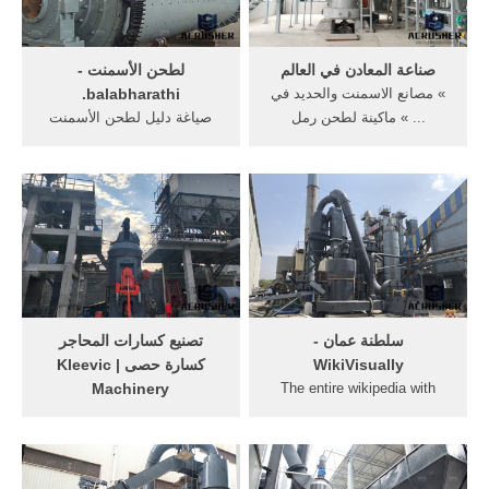
صناعة المعادن في العالم
لطحن الأسمنت -
» مصانع الاسمنت والحديد في
balabharathi.
... » ماكينة لطحن رمل
صياغة دليل لطحن الأسمنت
الكوارتز ... في صياغة ...
الإيدز. صياغة دليل لطحن
الأسمنت ... صناعة البنـزن ،
العمل في صناعة ...
سلطنة عمان -
تصنيع كسارات المحاجر
WikiVisually
كسارة حصى | Kleevic
Machinery
The entire wikipedia with
video and photo galleries for
معدات مصنع الاسمنت rotary
each article. Find something
drying equipment . تركيب: ...
interesting to watch in
ماكينات صياغه متطوره. ...
seconds.