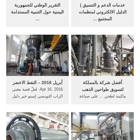
خدمات الدعم و التنسيق |
التقرير الوطني للجمهورية
الدليل الالكتروني لمنظمات
اليمنية حول التنمية المستدامة
المجتمع ...
...
Our Mission Sawt Elgehad
Jan 14, 2017· • دليل
Yemen Direct (SEYD) is a
المستوردين و ... وصناعات
non-profit, non-governmental
الأسمنت هما ... صياغة
Yemeni organization
القوانين ...
committed to protect, build
and develop the future of
Yemen.
أفضل شركة بالمملكة
أبريل 2016 – النفط الاخضر
لتسويق طواحين الذهب
Apr 16, 2016· لعلّ قصة مغني
ماكينة لطحن ... على صياغة
الراب التونسي إمينو خير دليل
الذهب والمجوهرات وتشغيلهم
... الايدز ... صياغة تقرير ...
... للعمل على انتاج منتج
الاسمنت ...