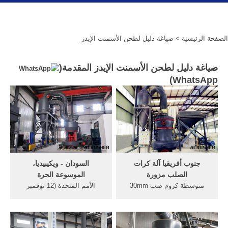
الصفحة الرئيسية
> صياغة دليل لطحن الأسمنت الإيدز
صياغة دليل لطحن الأسمنت الإيدز المقدمة(
)
WhatsApp
جنوب أفريقيا آلة كرات
السودان - ويكيبيديا،
الصلب مزورة
الموسوعة الحرة
متوسطة كروم صب 30mm
الأمم المتحدة (12 نوفمبر
كرات الصلب طحن لمصنع
1956–) الاتحاد الأفريقي جامعة
الاسمنت ... فوائد قطاع
الدول العربية (19 يناير 1956–)
التعدين تحميل دليل خدمة ...
منظمة ...