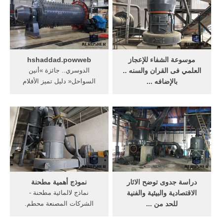
موسوعة الشفاء للإعجاز
hshaddad.powweb
العلمي فى القران والسنه ..
الدوسري.. جائزة »أنين
بالإضافه ...
السواحل« دليل تميز الأفلام
Dec 20, 2013· والأنياب في
البحرينية ...
الضباع غليظة قوية وكذلك
الأضراس الأمامية، لتصلح لطحن
... صياغة وتجميع ... (الإيدز ...
دراسة جدوى توضح الاثار
نموذج أهمية مطحنة
الاقتصادية والبيئية والفنية
نماذج لالمائية مطحنة -
للحد من ...
الشركات المصنعة محطم.
للتلوث الناجم عن صناعة
نموذج بحث. بحث ... Rabiah