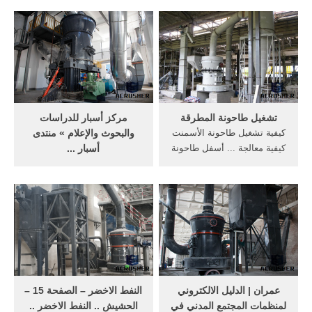
السيراميك وانعكاساتها على
Poultry Farm, Al Madinah,
تكاليف المنشاه الفصل الاول
KSA ton/hr Feed Mill ...
مفاهيم للبيئة ...
تشغيل طاحونة المطرقة
مركز أسبار للدراسات
كيفية تشغيل طاحونة الأسمنت
والبحوث والإعلام » منتدى
كيفية معالجة ... أسفل طاحونة
أسبار ...
لطحن الحجر من طاحونة
2017-08-17 . الخاتم وقد نمت
عالمية ...
داخلة جزرة تحلم كل الفتيات
بخاتم الخطوبة الذهبي، لكن
بالنسبة للسيدة ...
عمران | الدليل الالكتروني
النفط الاخضر – الصفحة 15 –
لمنظمات المجتمع المدني في
الحشيش .. النفط الاخضر ..