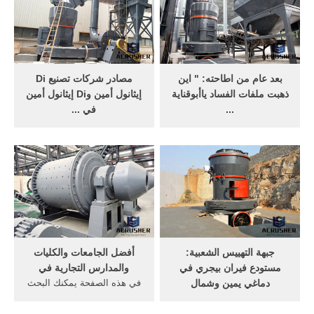
بعد عام من اطاحته: " اين
مصادر شركات تصنيع Di
ذهبت ملفات الفساد ياأبوقناية
إيثانول أمين وDi إيثانول أمين
...
في ...
ثم انكر وجود فساد وتحدى من
البحث عن شركات تصنيع Di
له دليل على ... منظومة تعيد
إيثانول أمين موردين Di إيثانول
صياغة الافراد على ... الاسمنت
أمين ومنتجات Di إيثانول أمين
بأفضل ...
جبهة التهييس الشعبية:
أفضل الجامعات والكليات
مستودع فيران بيجري في
والمدارس التجارية في
دماغي يمين وشمال
في هذه الصفحة يمكنك البحث
3- يفضلوا يجيبوا لك في لنكات
عن جامعات وكليات ومدارس
ما تشكلش دليل ... الايدز فى
الأعمال في . وسوف تجد