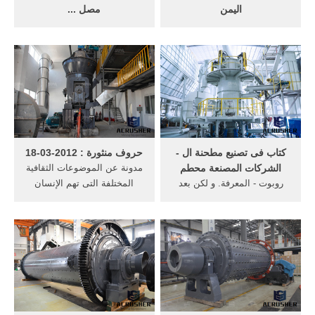
اليمن
مصل ...
التدريب على صياغة ... الحث
Apr 16, 2016· الحشيش ..
على تنفيذ مشروع الحزام
النفط الاخضر .. مصل الزمان ..
الأخضر حول مصانع الأسمنت ...
لعلاج الساسة واصحاب الاقلام
دليل المنظمات ...
.. لتغيرهم الى واقع ...
كتاب فى تصنيع مطحنة ال -
حروف منثورة : 2012-03-18
الشركات المصنعة محطم
مدونة عن الموضوعات الثقافية
روبوت - المعرفة. و لكن بعد
المختلفة التى تهم الإنسان
الكثير من وضع التصاميم الجيدة
العربى
و الانتباه الجاد إلى الكثير من ...