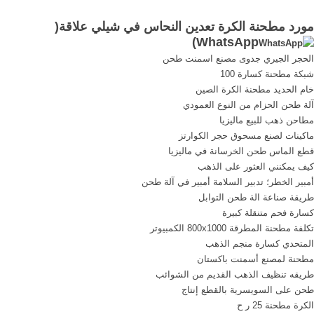
محطة إثراء للبيع مصادر
الصفحة الرئيسية النحاس Get
مورد مطحنة الكرة تعدين النحاس في شيلي علاقة(
شركات تصنيع سعر خام
More/خذ المزيد جهزه تعدين,
)
WhatsApp
النحاس وسعر خام النحاس في
يسهل معها تحرك المعدات,
الحجر الجيري جدوى مصنع اسمنت طحن
Alibaba ...
وتقوم حالياً بمشروع للتنقيب
شبكة مطحنة كسارة 100
عن ترسبات النحاس.
خام الحديد مطحنة الكرة الصين
آلة طحن الحزام من النوع العمودي
مطاحن ذهب للبيع ماليزيا
ماكينات لصنع مسحوق حجر الكوارتز
قطع الماس طحن الخرسانة في ماليزيا
كيف يمكنني العثور على الذهب
أمبير الخطر؛ تدبير السلامة أمبير في آلة طحن
طريقة صناعة الة طحن التوابل
كسارة فحم متنقلة كبيرة
تكلفة مطحنة المطرقة 800x1000 الكمبيوتر
المتحدي كسارة منجم الذهب
مطحنة لمصنع أسمنت باكستان
طريقه تنظيف الذهب القديم من الشوائب
طحن على السويسرية بالقطع إنتاج
الكرة مطحنة 25 ر ح