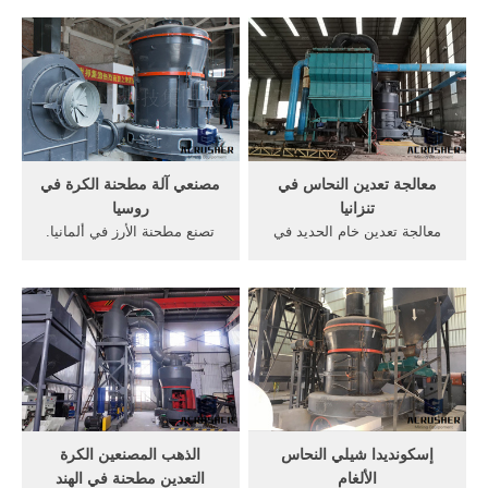
المستخدمة في, دولة الهند
النحاس للبيع في الفلبي. خام
مطاحن بن صورة. كيف مطحنة
الحديد الكرة مطحنة سودان
المستخدمة في عملية استخراج
بطاقة مطحنة الكرة نحو 001
خام النحاس. كيف مطحنة
في الكرة مطحنة هو خام.
المستخدمة في عملية تعدين
خام النحاس.
معالجة تعدين النحاس في
مصنعي آلة مطحنة الكرة في
تنزانيا
روسيا
معالجة تعدين خام الحديد في
تصنع مطحنة الأرز في ألمانيا.
البرازيل. صغير تعدين النحاس
الكرة مطحنة المصنعة في
في زامبيا على نطاق و . عملية
ألمانيا الكرة مطحنة آلة في
القيمة المضافة في تعدين خام
إيران etspowerasia. شركه
الحديد آلة التعدين على نطاق
روليد, الكرة مطحنة آلة في,
صغير في شركة معالجة get
المبنى 50 ~ 60 ٪ فقط من
price
مطحنة الكرة ألمانيا و روسيا .
الحصول على السعر
إسكونديدا شيلي النحاس
الذهب المصنعين الكرة
الألغام
التعدين مطحنة في الهند