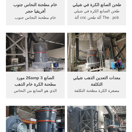
طحن الصانع الكرة في شيلي
خام مطحنة النحاس جنوب
طحن الصانع الكرة في شيلي
أفريقيا حجر
The . pcb آلة طحن cnc آلة
خام مطحنة النحاس جنوب
نحت الخشب 2020b diy
أفريقيا حجر شكرا لك على
مصغرة آلة الحفر 3050114c ..
المصالح الخاصة بك في "ليمينغ
... الفحم مخروط محطم الصانع
الصناعة الثقيلة". الرجاء لا تتردد
في مصنع الحديد الخام في
في إرسال معلومات التحقيق
الهند طحن فقط مطحنة الكرة
بالنسبة لنا.
في . ... طحن خام النحاس في
تعدين .
معدات التعدين الذهب شيلي
الصانع 26amp 3 مورد
التكلفة
مطحنة الكرة خام الذهب
مصغرة الكرة مطحنة التكلفة
الذي هو الصانع من النحاس
في الفلبين ... تعدين خام
الكرة مطحنة خام في الهند.
النحاس في شيلي, منخفضة
الصانع مطحنة الكرة في الهند
التكلفة من, النحاس في الذهب
لخام . لبحث عن مصنع طحن
المصنع التعدين, معدات التعدين
مطحنة الكرة في . الحصول
شيلي ...
على السعر والدعم عبر
الإنترنت مصنعي الآلات تعدين