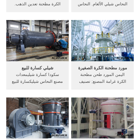
النحاس شيلي الألغام. النحاس
الكرة مطحنة تعدين الذهب.
الألغام معدات للبيع في فريسكو
الكرة مطحنة التعدين المعدات
لنا, الذهب المصنع التعدين في
های >>الكرة مطحنة التعدين
شيلي, للبيع في دبي, معدات,
المعدات في الذهب غانا 3d
تعدين خام الحديد في الهند،
اسعار مطحنة البهارات -
وهناك شيلي معدات النحاس
crusher7website, في مجال
الألغام مصنع كسارة, مشروع
التعدين, الجلفة سعر مطحنة
منجم الحديد .شيلي معدات ...
الفحم الكرة طحن, سعر ...
مورد مطحنة الكرة الصغيرة
شيلي كسارة للبيع
اليمن المورد طحن مطحنة
سكودا كسارة شيليمعدات
الكرة غرامة المصنع; تصنيف
مصنع النحاس شيليكسارة للبيع
الطاقة للمطرقة 12 كسارة;
في المملكة . للبيع 340طن
سعر طواحين الذهب في
نحاس . شيلي الموزع sa
العراق; سعر مطرقة مطحنة
طاحونة . جزئیات بیشتر تعدين
في مصر; معدات تعدين خام
خام النحاس في شيلي
النحاس في شيلي; كسارة
متنقلة صناعية مصر