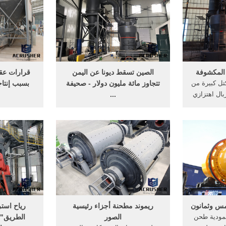
 المكشوفة
الصين تسقط ديونا عن اليمن
قرارات عق
كتل كبيرة من
تتجاوز مائة مليون دولار - صحيفة
بسبب إنتاج
بال اهتزازي
...
 ذو ...
الصين تسقط ديونا عن اليمن تتجاوز
عالم سمسم
مائة مليون ... رياح سطحية مثيرة
دولار لإنتا
للأتربة والغبار على عدد من ...
مطحن
..
س وثمانون
ريموند مطحنة أجزاء رئيسية
رياح استر
عمودية طحن
الصور
الطريق" 