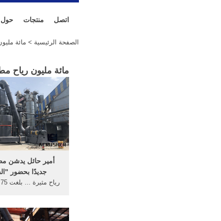
اتصل
منتجات
حول
الصفحة الرئيسية
> مائة مليون
مائة مليون رياح مط
أمير حائل يدشن مص
جديدًا بحضور "ا
ر
وقد تم ... للنخالة من 
بطاقة 12 ...