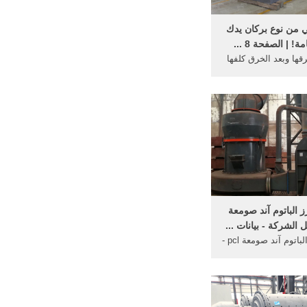
 من نوع بركان يدك
! | الصفحة 8 ...
قها وبعد الخرق كلفها
سون مليون $ في ...
ق ... منذو مائة ...
ز الباتوم آند صومعة
مطحنة الأرز الباتوم آند صومعة pcl -
كة. احصلْ على أحدث
ول أنشطة الأعمال ...