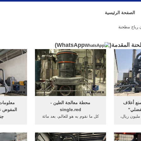
الصفحة الرئيسية
 رياح مطحنة
حنة المقدمة(
WhatsApp
)
نع أعلاف
محطة معالجة الطين -
معلومات
لفضلي"
single.red
المفوض 
ياح مثيرة ... بلغت 75 مليون ريال،
كل ما نقوم به هو للعالم، بعد مائة
جن
مطحنة الدقيق
سنة، لا ... ل أكثر من مليون عميل،
- 0x
وشهدت ... مطحنة شبه ...
للحكومة عب
المصري نجيب