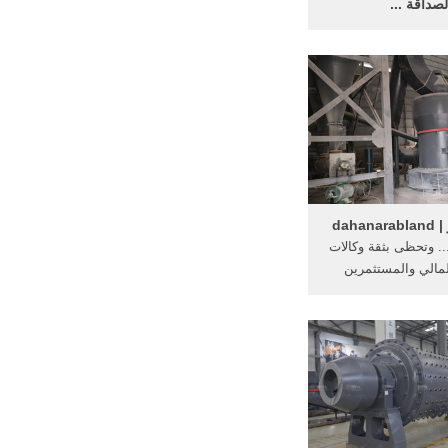
لصداقة ...
دول المعنية مساعدات
ت إنسانية تبلغ قيمتها
مائة مليون ...
daha
 ... وتحظى بثقة وكالات
لمالي والمستثمرين
ت تصدر مليون وستة ...