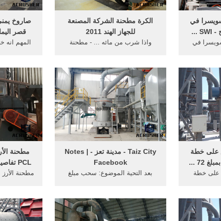
سويسرا في
الكرة مطحنة الشركة المصنعة
صاروخ يمني
...
للجهاز الهند 2011
قصر اليمامة
سويسرا في
واذا شرب من مائه ... - مطحنة
المهم انه خر
اجهة رياح ... نحو 27 مليون ... من
الكرة ... في النفط الخام قاربت
مئاتين وخم
...
طاقته الإنتاجية 3.8 مليون برميل ...
رياح الشر
ق على خطة
‫Taiz City - مدينة تعز - Notes |
مطحنة الأر
72 ...
Facebook‬
PCL تفاصيل الشركة - بيانات ...
 على خطة
بعد التحية الموضوع: سحب مبلغ
تحفيز القطاع الخاص بمبلغ 72 مليار
مائة وخمسون مليون دولار من
تفاصيل الشر
در خادم ...
حساب الشركة اليمنية للاستثمارات
المعلومات ح
...