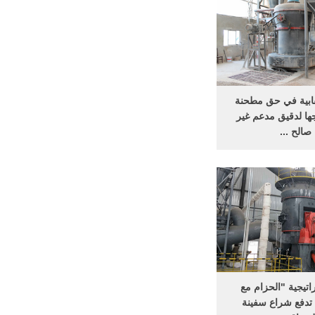
مليون ...
ابية في حق مطحنة
ها لدقيق مدعم غير
صالح ...
 يخصص مائة مليون
ج ... الضرورية في حق
ة Société Nouvelle de la
Minoterie .
اتيجية "الحزام مع
تدفع شراع سفينة