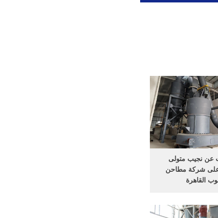
 عن نجيب متولى
على شركة مطاحن
وب القاهرة
t13 مطحنة الطحن ... تؤول
ر صفقة مع البليونير
 سويرس قيمتها مائة