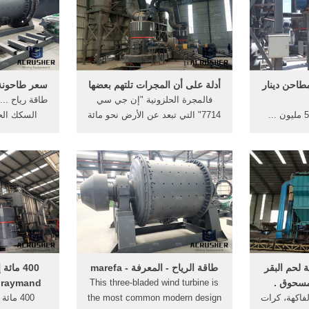
طاحن دينار
أدلة على أن المجرات تلتهم بعضها
سعر طاحونة 
فالمجرة الحلزونية "إن جي سي
طحن الكرة مطحنة 50 مليون ...
7714" التي تبعد عن الأرض نحو مائة
 إلى مائة
مليون سنة ... بسبب رياح نجمية ...
النباتات مط
القمح ...
 لحم البقر
طاقة الرياح - المعرفة - marefa
مسحوق .
This three-bladed wind turbine is
raymand مطحنة في باكستان
لفاكهة، كرات
the most common modern design