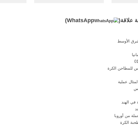
مائة لحم ...
because it minimizes forces
and
بل ...
related to fatigue.
مليون دول
 علاقة(
WhatsApp
)
شرق الأوسط
نيا
اس للمطاحن الكرة
مثال عملية
بس
في الهند
لة من أوروبا
حنة الكرة