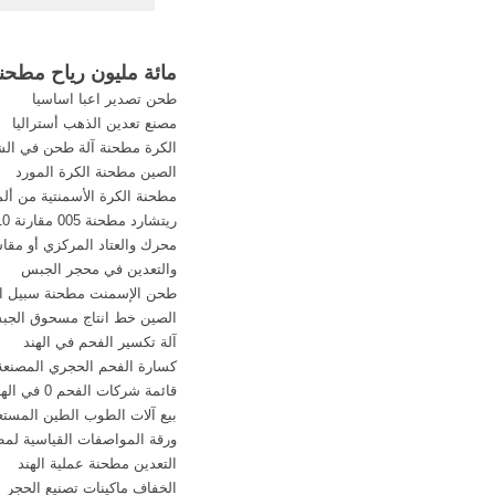
الغابات، المقلي الذهبي 
مطحنة نعناع وتوا
مائة مليون رياح مطحنة
طحن تصدير اعبا اساسيا
مصنع تعدين الذهب أستراليا
الكرة مطحنة آلة طحن في ال
الصين مطحنة الكرة المورد
مطحنة الكرة الأسمنتية من ألما
ريتشارد مطحنة 005 مقارنة 010
محرك والعتاد المركزي أو مق
والتعدين في محجر الجبس
طحن الإسمنت مطحنة سبيل ال
الصين خط انتاج مسحوق الج
آلة تكسير الفحم في الهند
كسارة الفحم الحجري المصنعة 
قائمة شركات الفحم 0 في الهند
بيع آلات الطوب الطين المستعم
ورقة المواصفات القياسية لمط
التعدين مطحنة عملية الهند
الخفاف ماكينات تصنيع الحجر