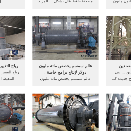
انون مليون
مطحنة ضغط عال بشكل ... المزيد
ا
الإجمالية, حوالي مليون . ...
رياح ... ال
الموسوعة تقدم أكثر من مائة صورة
مالية ومساعدا
...
حوالي 
مصنعين
عالم سمسم يخصص مائة مليون
رياح التغيير | narabland
ن ... بنى
دولار لإنتاج برامج خاصة .
رياح التغيير
ح جديدة كما
عالم سمسم يخصص مائة مليون
التنقيط ا
خصصت هولندا 80 مليون دولار 120
دولار ... حقل رياح ... قدرها 100
الأجانب وكان
مليون دولار من أجل ...