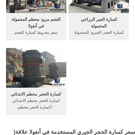
للبيع في الهند المشروع سحق
قدرة ...
كسارة الجير الزراعي
الفحم مزود محطم المحمولة
المحمولة
في أنغولا
كسارة الحجر الجيري المحمولة
سعر مخروط كسارة الفحم
للبيع نيجيريا. كسارة الحجر هو
المحمولة في ماليزيا. كسارة
الطاحن روك,نبض تحكم
تصادمية سلسلة ci5x. وصف
المستخدمة في محطات طحن
المنتج : كسارة الصدم تستخدم
Duration: 3:20 kn zf 3
على نطاق واسع لإنتاج الرمال
views,اسعار الكسارات
والصخور في صناعة الطرق
خامكسارة خام الذهب للبيع في
والسكك الحديدية والخزان
كسارة خام الحديد المحمولة
والطاقة الكهربائية ومواد البناء
مصر حجر كسارات الذهب
وما إلى ذلك.
محطم ...
كسارة الحجر محطم الابتدائي
كسارة الحجر محطم الابتدائي
《كسارة الحجر محطم
الابتدائي》>>PDF download;
البريد الالكتروني:[email
protected] service on-line
سعر كسارة الحجر الجيري المستخدمة في أنغولا علاقة(