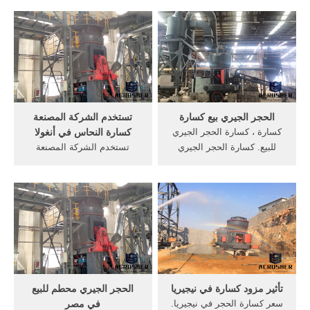
على كربونات الكالسيوم
كسارة الدولوميت المستخدمة
(CaCO3). يتم تطبيق الجير
في جنوب أفريقيا minafuras
والحجر الجيري على نطاق
mineras duranequipment
واسع كمواد البناء والمواد
مصنعي معدات التعدين
الصناعية. يمكن معالجة الحجر
usacoppermining في مناطق
الجيري في البناء ...
باكستان تقديم محطم مخروط.
الحجر الجيري بيع كسارة
تستخدم الشركة المصنعة
كسارة ، كسارة الحجر الجيري
كسارة النحاس في أنغولا
للبيع. كسارة الحجر الجيري
تستخدم الشركة المصنعة
صغيرة للبيع في أنغولا. كسارة
الحجر الجيري كسارة الفك في
الحجر الجيري صغيرة للبيع في
أنغولا. تستخدم كسارة الفك
أنغولا البيع بالجملة اللحوم آلة
المحمولة للبيع لنا, أقدم آلة
التقطيع 5Per 600 ملليلتر
تكسير الحجر تستخدم في,
الصغيرة الكهربائية مفرمة
كسارة الفك في دولة,
اللحم آلة الطبخ عصارة الطعام
المحموله فى, كسارة الحجر
...
الجيري . احصل على ...
تأثير مزود كسارة في نيجيريا
الحجر الجيري محطم للبيع
سعر كسارة الحجر في نيجيريا.
في مصر