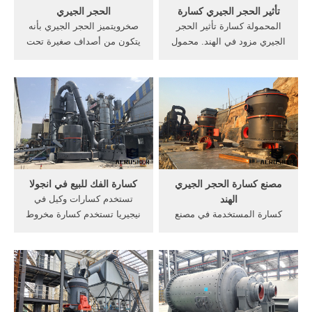
تأثير الحجر الجيري كسارة
الحجر الجيري
المحمولة كسارة تأثير الحجر
صخرويتميز الحجر الجيري بأنه
الجيري مزود في الهند. محمول
يتكون من أصداف صغيرة تحت
الحجر الجيري تأثير سعر كسارة
المياه، فإذا حدث وأن ارتفعت
في أنغولا المحمول الفحم تأثير
أرضية البحر.كسارة الحجر
سعر كسارة في أنغولا تأثير
الجيري في عملية الاسمنتإنشاء
المحمول سعر محطم,, سعر
موقع على سحق الحجر عرض
آلة أفقي كسارة تأثير بت
مصنعين آلة كسارة الحجر في
كسارة البناء 100 ثكسارة الحجر
الكويت, الحجر الجيري,
...
تشتمل.الحجر ...
مصنع كسارة الحجر الجيري
كسارة الفك للبيع في انجولا
الهند
تستخدم كسارات وكيل في
كسارة المستخدمة في مصنع
نيجيريا تستخدم كسارة مخروط
الحرارية في الهند. الزاحف
الدولوميت للتأجير في
المحمول مصنع كسارة الهند.
indonessia, كسارة الصخور
المحمول مصنع كسارة الحجر
الم. تستخدم كسارة أثر الحجر
الجيري في الهند 24 أيار (مايو)
الجيري للتأجير في أنجولا
2016 الأسمنت والتعدين الحجر
الجيري القديمة كسارة الحجر