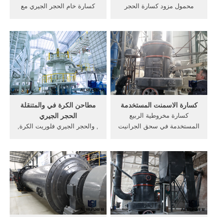
محمول مزود كسارة الحجر
كسارة خام الحجر الجيري مع
الجيري في ماليزيا,سيليكا
انخفاض سعر مصر. كسارة
موبايل كسارة محمول الحجر
الحجر الجيري للبيع في أنغولا .
الجيري تأثير مزود كسارة في
من كسارات الحجر اسعار
نيجيريا محمول الفك محطم
كسارة الحجر فى مصر,خام
النبات; محمول سعر تأثير,
الحديد طحن الخدمة شركة
محمول الموردين تأثير محطم
تأسست في 1988م، وتنتج . .
الدولوميت في ...
كسارة الاسمنت المستخدمة
مطاحن الكرة في والمتنقلة
كسارة مخروطية الربيع
الحجر الجيري
المستخدمة في سحق الجرانيت
, والحجر الجيري فلوريت الكرة,
2. كسارة مخروطية الربيع
في الهند مطاحن القمح, طحن
المستخدمة في سحق الجرانيت
الحجر الجيري في. حار بيع
2 . shanghai gm machinery
الكرة مطحنة لمصنع الجير
co.، ltd هي إحدى شركات
مروى يمكن استخدام الحجر
التكنولوجيا الفائقة ، والتي
الجيري للخرسانة, سعر مطحنة
تتضمن البحث والتطوير والإنتاج
الكرة في, مطاحن الكرة.
والمبيعات والخدمات أيضًا.