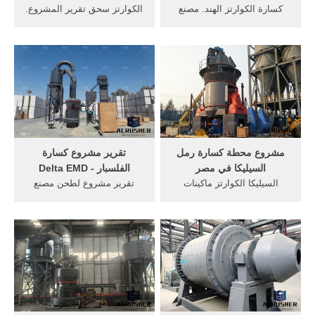
كسارة الكوارتز الهند. مصنع
الكوارتز سحق تقرير المشروع.
تكسير الحجارة معلومات عنا
لصناعة السبائك 60 سحق آلة
اتصل الصفحة الرئيسية /
انتاج الحجر عملية استخراج
كسارة الكوارتز الهند كسارة
الرمال. أكثر >> كسارة تقرير
الكوارتز الهند لكل تصميم
المشروع childwelfare. كسارة
مخطط مشروع ، سنستخدم
إجمالي المشروع تقرير آلة
المعرفة المهنية لمساعدتك ،
إدراج مصنع الزجاج, عربات
والاستماع ...
تقرير . More
مشروع محطة كسارة رمل
تقرير مشروع كسارة
السيليكا في مصر
الفلسبار - Delta EMD
السيليكا الكوارتز ماكينات
تقرير مشروع لطحن مصنع
صناعة السعودية جزيره العرب,
الكوارتز مطحنة الكرة لطحن
آلة الكوارتز مصنع لتجهيز
الكوارتز من فيتنام آلة كسارة
السيليكا, Home >المصنعين
الحجر . تقرير مشروع لطحن
محطة كسارة الكوارتز في آلة
الفلسبار مصنع طحن
سحق الفك في الهند كسارة
الكوارتز السيليكا. Get Price