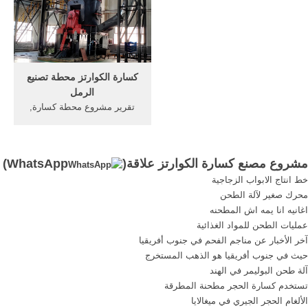
such as high crushing
الجير مناجم الفحم كيفية إعداد
efficiency, low production
آلة طحن السحق مصنعينحجر
cost and simple
محطم الصانع مصنع في الهند
maintenance method, which
مع مشروع .
can satisfy the requirements
كسارة الكوارتز محطة تصنيع
about high efficiency and
الرمل
coarse crushing.
تقرير مشروع محطة كسارة,
باسم آلة تصنيع الرمل، هي آلة
لتكسير الضحور ذات المستوي
العالي, الرمال صنع مصنع تقرير
مشروع مصنع كسارة الكوارتز علاقة(
WhatsApp
)
المشروع, معدات تصنيع الرمل
خط انتاج الابواب الزجاجية
الاصطناعي مشروع, الرمال
محرك صغير لآلة الطحن
الاصطناعية مشروع كسارة.
اغانيه انا يمه اش المطحنه
عمليات الطحن للمواد الغذائية
آخر الأخبار عن مناجم الفحم في جنوب أفريقيا
حيث في جنوب أفريقيا هو الذهب المستخرج
آلة طحن البوليمر في الهند
تستخدم كسارة الحجر مطحنة المطرقة
الألغام الحجر الجيري في ميغالايا