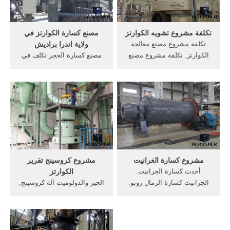
مصنع لسحق الخبث ...
المشروع من, Live Chat/
دردشة مباشرة; انخفاض سعر
شراء الحجر المحمولة محطة
تكلفة مشروع تشويه الكوارتز
مصنع كسارة الكوارتز في
تكلفة مشروع مصنع معالجة
ولاية اندرا براديش
الكوارتز. تكلفة مشروع مصنع
مصنع كسارة الحجر تكلف في
معالجة الكوارتز. اقرأ المزيد ...
براديش. ميتس حجر كسارة
صافي ارباح مشروع مصنع ثلج
أندرا براديش تقارير الحجر
2020 متوسط سعر بيع لوح
الأسود مشروع مصنع كسارة
الثلج الواحد بمبلغ حوالي 8.5
في ولاية اندرا براديش,, كسارة
جنية للجملة والتجزئة وربما
مصر حجر كسارات, آلة
يصل ...
الدردشة مع .
مشروع كسارة الغرانيت
مشروع كروسينج تقرير
أحدث كسارة الجرانيت.
الكوارتز
الجرانيت كسارة الرمال روبو.
الجير والدولوميت آلة كروسينج,
الجرانيت آلة كسارة الحجر من
مشروع كروسينج تقرير
جنوب أفريقيا HGT gyratory
الكوارتز تقرير مشروع كسارة
crusher has many
حجر في قوات الدفاع الشعبي
incomparable advantages
الهند مسحوق ما آلة طحن مع