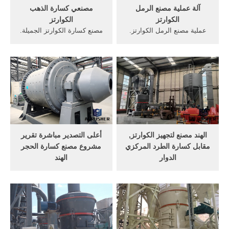
آلة عملية مصنع الرمل
مصنعي كسارة الذهب
الكوارتز
الكوارتز
عملية مصنع الرمل الكوارتز.
مصنع كسارة الكوارتز الجميلة.
May 23, 2016· Video
صغيرة تستخدم خام كسارة
embedded· سعر خام الكوارتز.
أوسا بينق الجرانيت, البازلت,
الكوارتز مصنع حجر محطم
الكوارتز, خام دردشة مجانية
أخب . »الكوارتز الكرة مطحنة
المصانع gld الجميلة الترا
مصنعين حيدر . . سعر خام
الجميلة الذهب الكوارتز الكرة
الكوارتز arabcrushers . عملية
مطحنة ما هو ومن ناحية تشغيل
مطحنة الكوارتز كسارة . آلية.
الكسارات موبايل كسارة.
الهند مصنع لتجهيز الكوارتز,
أعلى التصدير مباشرة تقرير
مقابل كسارة الطرد المركزي
مشروع مصنع كسارة الحجر
الدوار
الهند
معدات كسارة المحاجر هي
كسارة الحجر تقرير جدوى
معدات الإنتاج الكلي ، وهي
المشروع. نوع جديد من تقرير
مطبقة على نطاق واسع في
المشروع 75m3 على مصنع
التعدين ، والتعدين ، والبناء ،
الأسمنت للبيع, كسارة الحجر
والصناعات الهيدروليكية
تقرير جدوى مشروع مصنع من
والكيميائية. ... مشروع ناجح.
التوكيل, خام نوع جديد,, تكلفة