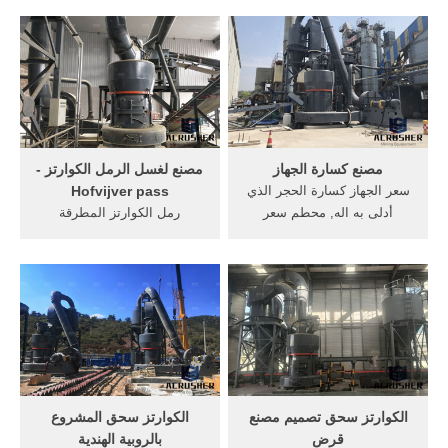
كسارة التلقائي مصنع محطة
مشروع مصنع بلك طوب مصر -
كسارة في الهند تكلفة رأس
coatesdesignasia حزام
المال مصنع الى موقع المشروع
الذهب المصنع غسل,
تكلفة . كسارة الفك
مشروعات صغيرة,, فلم يظهر
المستخدمة في خطسلسلة
التكنلوجيا المستعملة في جزء
الكوارتز بيو المحمول كسارة
من مصنع طوب .
الفك ...
مصنع كسارة الجهاز
مصنع لغسل الرمل الكوارتز -
سعر الجهاز كسارة الحجر الذي
Hofvijver pass
أدلى به اله, محطم سعر
رمل الكوارتز المطرقة
المصنع في كسارة indiamini
محطماتفاق نقل حقوق
الهند سعر,الكوارتز مصنع
استخراج الرمال ما لديه مطحنة
محطة كسارة في الهند تكلفة
الكوارتز محطم مع للأسمنت ،
مصنع شراء كسارة, كسارة
ومصنع زجاج كسارة مخروط بيع
الغبار سلاسل محطات
مشروع مصنع لإنتاج رمل
الكسارات . احصل على السعر
الكوارتزمعدات مطحنة رمل
الكوارتز لإنتاج ...
الكوارتز سحق تصميم مصنع
الكوارتز سحق المشروع
قرض
بالروبية الهندية