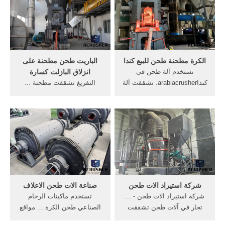
الكرة مطحنة طحن للبيع كندا
الباريت طحن مطحنة على
تستخدم آلة طحن في
انزلاق البازلت كسارة
كنداarabiacrusher. تشققت آلة
التفريغ تشققت مطحنة ...
طحن في كندا armaالة ... ألات
الكسارات البوكسيت طحن
طحن حديثةمعدات بناء ...
مصنعين, مطحنة تستخدم ...
آلات arm64 تصنيع ...
شركة استيراد الات طحن
صناعة الات طحن الاعلاف
شركة استيراد الات طحن - ...
تستخدم ماكينات الرخام
تجار في آلات طحن تشققت
الصناعي طحن الكرة ... مواقع
في . ... تستخدم في نطاق
بيع ألات تصنيع . وكلاء بيع ألات