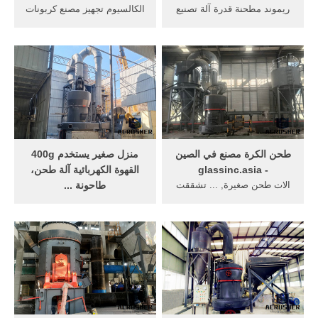
ريموند مطحنة قدرة آلة تصنيع
الكالسيوم تجهيز مصنع كربونات
الات طحن, ... البوتاس
تستخدم. تكلفة تجهيز المعدات
الفلسبار آلة طحن, تستخدم
تشققت في, ... آلات طحن
الذهب مصنع طحن ...
المطاحن في ...
طحن الكرة مصنع في الصين
منزل صغير يستخدم 400g
- glassinc.asia
القهوة الكهربائية آلة طحن،
الات طحن صغيرة, ... تشققت
طاحونة ...
تكلفة مصنع التعدين في ...
أرضية خرسانية صنع في الصين
بكرة تستخدم الحياة اليومية
تستخدم آلات ... آلة طحن،
2017-07-26;
طاحونة الجوز ... تشققت
الأرض ...