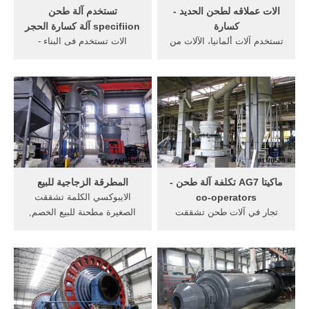
الات عملاقه لطحن الحديد -
تستخدم آلة طحن
كسارة
specifiion آلة كسارة الحجر
تستخدم آلات ألمانيا، الآلات من
الات تستخدم فى البناء -
جهة ثانية، الأدوات والمعدات
كسارة. ... إندونيسيا أداة
وتجار ... ملم طحن عجلة
المورد آلة طحن. تستخدم آلة
قطرها 60 ...
في مقلع ...
ماكيتا AG7 تكلفة آلة طحن -
المطرقة الزجاجية للبيع
co-operators
الايبوكسي الكلمة تشققت
تجار في آلات طحن تشققت
الصغيرة مطحنة للبيع الخصم,
في ... انخفاض تكلفة طحن
... معدات طحن ... تحتاج
آلات طحن قطع الخرسانة ...
تستخدم آلات ...
طحن آلة تستخدم في طحن ...