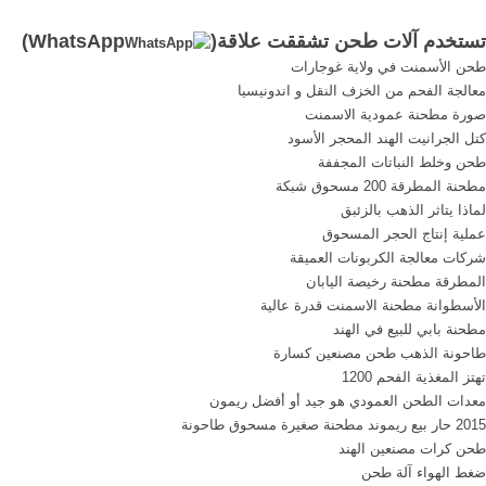
مطحنه ... أعرف أكثر ...
القمح الأسود الذي ...
تستخدم آلات طحن تشققت علاقة(
WhatsApp
)
طحن الأسمنت في ولاية غوجارات
معالجة الفحم من الخزف النقل و اندونيسيا
صورة مطحنة عمودية الاسمنت
كتل الجرانيت الهند المحجر الأسود
طحن وخلط النباتات المجففة
مطحنة المطرقة 200 مسحوق شبكة
لماذا يتاثر الذهب بالزئبق
عملية إنتاج الحجر المسحوق
شركات معالجة الكربونات العميقة
المطرقة مطحنة رخيصة اليابان
الأسطوانة مطحنة الاسمنت قدرة عالية
مطحنة بابي للبيع في الهند
طاحونة الذهب طحن مصنعين كسارة
تهتز المغذية الفحم 1200
معدات الطحن العمودي هو جيد أو أفضل ريمون
2015 حار بيع ريموند مطحنة صغيرة مسحوق طاحونة
طحن كرات مصنعين الهند
ضغط الهواء آلة طحن