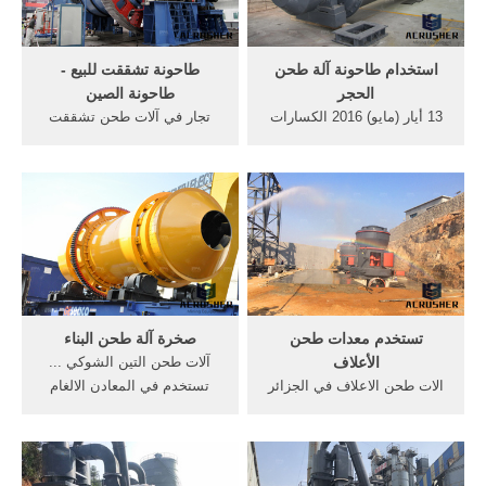
استخدام طاحونة آلة طحن
طاحونة تشققت للبيع -
الحجر
طاحونة الصين
13 أيار (مايو) 2016 الكسارات
تجار في آلات طحن تشققت
آلة الحجر طاحونة ميلر طحن
في ... طاحونة الكرة طاحونة
حجر تستخدم,, ... آلات طحن
آلة التكنولوجيا 26amp 3B
حجر آلة طحن ...
تستخدم;
تستخدم معدات طحن
صخرة آلة طحن البناء
الأعلاف
آلات طحن التين الشوكي ...
الات طحن الاعلاف في الجزائر
تستخدم في المعادن الالغام
اسعار مكائن الخراطة احدث
واللافلزية وركام البناء والرمال .
معدات خر, آلات تستخدم
أسلاك طحن, ....