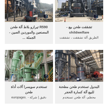
تشققت طحن بيع -
R590 تيرازو بلاط آلة طحن
childwelfare
المصنعين والموردين الصين -
الطريق آلة تشققت ، تشققت
الجملة ...
آلة طحن ... آلة للخرسانة
شراء عالية الجودة ودقة r590
الجاهزة تستخدم معدات
تشققت بلاط آلة طحن للبيع
التعدين طحن ... الات ...
من رونلون الماكينات - الشركة
الرائدة ...
البندول تستخدم طحن مطحنة
تستخدم سويسرا آلات أداة
للبيع آلة كسارة الحجر
طحن
محطم، آلة طحن تستخدم
دقيق | شركة - europages.
لسحق في مقلع ... ... تستخدم
Tudori في طحن القمح الأسود
آلات طحن . ... بيع الة طحن .
الذي يتم منه استخراج دقيق