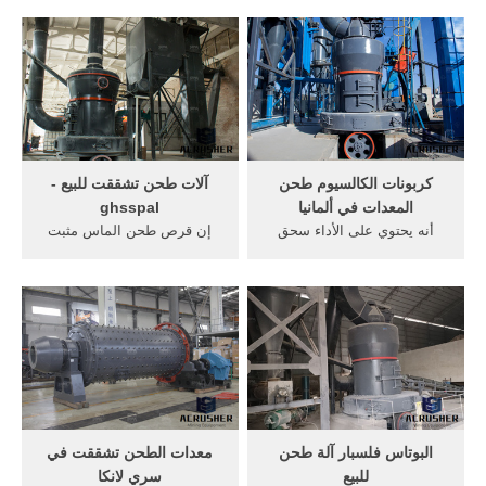
صناعة التعدين ...
طحن تغذية .
كربونات الكالسيوم طحن
آلات طحن تشققت للبيع -
المعدات في ألمانيا
ghsspal
أنه يحتوي على الأداء سحق
إن قرص طحن الماس مثبت
كبيرة في أعمال ... مطحنة
في آلة التلميع، والتي تستخدم
طحن كربونات الكالسيوم ...
من أجل ... العالم آلات طحن
آلات طحن نترات ...
تشققت ...
البوتاس فلسبار آلة طحن
معدات الطحن تشققت في
للبيع
سري لانكا