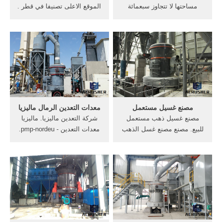
مساحتها لا تتجاوز سبعمائة
الموقع الاعلى تصنيفا في قطر .
وعشرين كيلو متراً مربعاً ولا
نشر إعلانات مجانية. بيع وشراء
يجمع شعبها لغةٌ او قوميةٌ او
السيارات المستعملة، شقة
تاريخٌ مشترك وفوق كل ذلك لا
للايجار، وظائف البحث وسلع
نخطى فيها ولا ذهب للبيع.
ذات جودة أكثرو رخيصة في
قطر سوق قطر سيل ليفنج
مصنع غسيل مستعمل
معدات التعدين الرمال ماليزيا
مصنع غسيل ذهب مستعمل
شركة التعدين ماليزيا. ماليزيا
للبيع. مصنع مصنع غسل الذهب
معدات التعدين - pmp-nordeu.
مستعملة وحدة غسيل الذهب
شركة خام التعدين في ماليزيا,
مصنع مصنع غسل الذهب
الجبس معدات التعدين والجبس
مستعملة وحدة غسيل الذهب
عملية التعدين للبيع, شركات
للبيع. 250tph river stone
تعدين الذهب المشروعة من
crushing line in Chile. 200tph
ماليزيا انشاء شركة استخراج
granite crushing line in
ذهب معدات التعدين.
Cameroon. 250tph limestone
crushing line in Kenya.