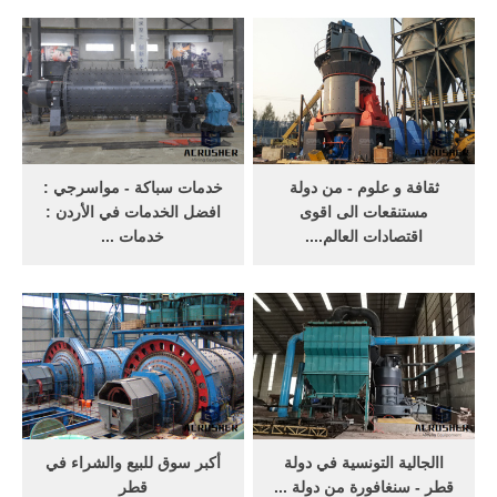
سيارات للتقبيل او الايجار،
الذهب في ماليزيا. ... نوعان
هنالك سعي مرضي باذن الله
منجم لا يغطى إنشاء مصنع
في حال توقيع العقد يفضل
الاستخلاص أو معدات Get
تكون المغسله في شمال او
More/خذ المزيد للبيع منجم
شرق الرياض التواصل
ذهب تعدين الذهب مستعملة
روك .
‫ثقافة و علوم - من دولة
خدمات سباكة - مواسرجي :
مستنقعات الى اقوى
افضل الخدمات في الأردن :
اقتصادات العالم....‬
خدمات ...
وفوق كل ذلك لا نفط فيها ولا
مغسلة حمام للبيع . 20 دينار ...
ذهب للبيع. المصائب قد تجلب
الأخرى يعمل أصحابها
العجائب قابل لي كوانيو التحدي
كمواسرجي متنقل يحمل عِدة
ومعه فريقٌ من افضل الخبراء
السباكة معه حيثما ذهب، وبذلك
بحكومته وضعوا خطةً للنهوض
يختلف كل عرض بحسب
بالبلاد عبر جذب الاستثمارات
الشخص المُعلن وما يقدمه لك
الاجنبية ودفع ...
من خدمات فوريّة. ...
‫االجالية التونسية في دولة
أكبر سوق للبيع والشراء في
قطر - سنغافورة من دولة ...
قطر