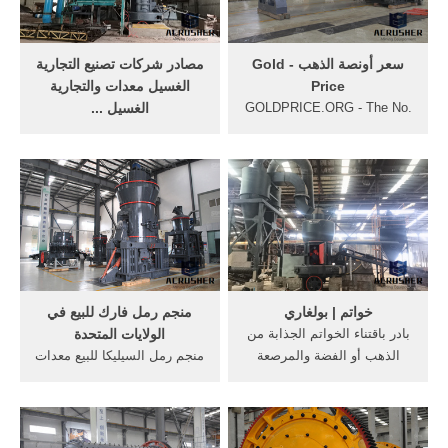
سعر أونصة الذهب - Gold
مصادر شركات تصنيع التجارية
Price
الغسيل معدات والتجارية
GOLDPRICE.ORG - The No.
الغسيل ...
1 current gold price site for
ماليزيا (1) باكستان (8) ...
fast loading live gold price
معدات المغسلة التجارية للبيع.
٢٬٢٠٠٫٠٠ US$-٢٬٤٠٠٫٠٠ US$
charts in ounces, grams and
kilos in 30 major currencies
/ مجموعة. 1.0 مجموعة (لمين)
CN Haining Bairui Import And
plus advice on how to buy
Export Co., Ltd. 5 YRS.
gold.
الاتصال المورد. 1/6. تجاري
مغسله الملابس ورقة مكوّاة ...
خواتم | بولغاري
منجم رمل فارك للبيع في
بادر باقتناء الخواتم الجذابة من
الولايات المتحدة
الذهب أو الفضة والمرصعة
منجم رمل السيليكا للبيع معدات
بالماس اللامع والأحجار الكريمة
ثقيلة استعمال للبيع فى, منجم
والمصنعة على أيدي حرفيي
ذهب صور معادن Lesotho
بولغاري البارعين. تصميم
مناجم صور معادن نحت
تشتهر به في جميع أنحاء العالم
اسمنت صور, المستعملة في