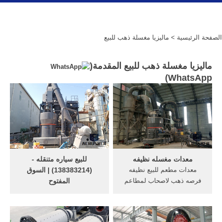
الصفحة الرئيسية
> ماليزيا مغسلة ذهب للبيع
ماليزيا مغسلة ذهب للبيع المقدمة(
)
WhatsApp
معدات مغسله نظيفه
للبيع سياره متنقله -
معدات مطعم للبيع نظيفه
(138383214) | السوق
فرصه ذهب لاصحاب لمطاعم
المفتوح
معدات مغسلة للبيع مغسلة
صالون نسائي للبيع في العين
ملابس للبيع او التقبيل - الدمام
شارع خليفة. فرصة من ذهب
شارع الحب
للبيع مطعم صحي مشهور في