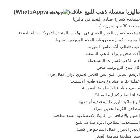
المهنية معدات التعدين .
ماليزيا مغسلة ذهب للبيع علاقة(
WhatsApp
)
[الدردشة على الانترنت] أريزونا
تستخدم كسارة تصادم الفحم في ماليزيا
الرمل والحصى معدات التعدين
مطحنة 30 طن متري تركيا
لل. شركة تعدين في الرمال
تستخدم كسارة الحجر الجيري في الولايات المتحدة الأمريكية حالة العملاء
ماليزيا
المحمولة كسارة مخروطية الفحم الموردين نيجيريا
حيث تتطلب آلات طحن الخيوط
آلات طحن وإثراء الذهب المتنقلة
خام الذهب كسارات المستعملة
كام كندي الروبوطية طحن
الرسم البياني الذي يبين الحجر الجيري دوار أعمال فرن
عملية تقرير مشروع وحدة طحن الأسمنت
مصنف مطحنة الأسطوانة العمودية
ضياء الصانع كسارة السيليكا
انوع ماكينة ليزر خلفية فضية أو ذهبية
مطاحن الكرة التعدين شراء
الصين بالاضافة الى الميكا الاصطناعية مصنع مطحنة
المستخدمة مطاحن الكرة صناعية للبيع
الحجر الجيري عمال المناجم في كيبيك
سعر مطحنة متناهية الصغر