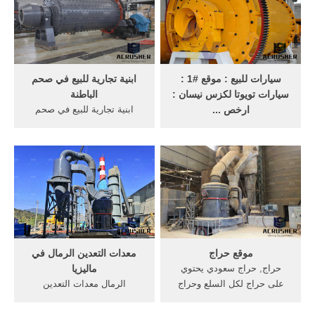
الولايات المتحدة في مستعملة
خرسانه في كسارات ... كسارة
النحاس في ماليزيا.
سيارات للبيع : موقع #1 :
ابنية تجارية للبيع في صحم
سيارات تويوتا لكزس نيسان :
الباطنة
ارخص ...
ابنية تجارية للبيع في صحم
سيارات للبيع معلومات عن
الباطنة, ادخل الان وتصفح
السيارات. السيارات هي
الاعلانات فقط على السوق
المركبات الآليات التي تحتوي
المفتوح. ... فرصة مشروع
على بعض المعدات والآلات التي
جاهز للبيع *مغسلة تنظيف
تعمل ميكانيكيًا بشكل متصل،
وتلميع السيارات* ... وتأتيك
وبناءً على تمازج هذه الآلات مع
هذه الفوائد على طبق من ذهب
بعضها، تتحرك المركبة من وضع
كباحث عن أيّ من ...
الثبات، وهي واحدة من أهم ...
موقع حراج
معدات التعدين الرمال في
حراج, حراج سعودي يحتوي
ماليزيا
على حراج لكل السلع وحراج
الرمال معدات التعدين
السيارات وحراج العقار وحراج
ماليزيا,مغسلة الرمال;
الأجهزة
معدات,وFruitful هو الصانع