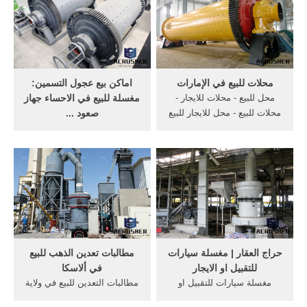
دبي. كافتيريا للبيع جديدة من
دون رخصة 35 الف الشارقة
القاسمية شارع المحطة دواعي
السفر. مغسله للبيع فى
المنطقة الغربية
محلات للبيع في الإمارات
اماكن بيع عجول التسمين:
محل للبيع - محلات للايجار -
مغسلة للبيع في الاحساء جهاز
محلات للبيع - محل للايجار للبيع
صعود ...
في الإمارات أسعار مغرية,
بيوت للبيع في اسطنبول الفاتح
مساحات مختلفة - ضع إعلانك
شقق للبيع في ماليزيا
مجانا
بالتقسيط 2020 مواقع سيارات
للبيع في المانيا حصنيه للبيع
طريف. اخبار هيئة البيعة
السعودية - ضعف انتصاب
مفاجئ بوتاجاز للبيع مدينة نصر.
حراج العقار | مغسلة سيارات
مطالبات تعدين الذهب للبيع
للتقبيل او الايجار
في ألاسكا
مغسلة سيارات للتقبيل او
مطالبات التعدين للبيع في ولاية
الايجار, ، ابحث عن مغسلة
أوريغون الشرقية ... آلات تعدين