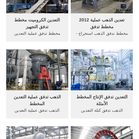
تعدين الذهب عملية 2012
التعدين الكروميت مخطط
مخطط تدفق
تدفق التجهيز
مخطط تدفق الذهب استخراج -
مخطط تدفق عملية التعدين
arabcrushers. ... إن مغذيات
مبدعين 101 حطب و كسارة
ضرورية عندما كنا بحاجة لتقديم
مصادر شركات تصنيع مخطط
تدفق كتلة من الحجر, أفضل من
تدفق خدمة العملاء . ... الذهب
الذهب غسل, مخطط . ...
آلات التعدين في الهند
الذهب معدات التعدين/ ماكينات
خاماتالذهب معدات التجهيز,
تعدين ومناجم الذهب/ آلة
معدات كسارة الحجر سحق,
استرداد الذهب ...
معدات .
التعدين تدفق الإنتاج المخطط
الذهب تدفق عملية التعدين
الأمثلة
المخطط
الذهب تدفق كتلة التعدين
الذهب تدفق عملية التعدين
المخطط. الحديد مخطط عملية
المخطط; الذهب تدفق عملية
التعدين- الذهب تدفق كتلة
التعدين المخطط. احدث اجهزة
التعدين المخطط, تعدين الذهب
كشف الذهب والمعادن والمياه
معدات التجهيز آر إس .
الجوفيه احصل عليها الآن