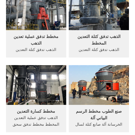
والمحاجر الشركات في .
الآن] مخطط البناء تدفق سحق
arabcrushers. سحق
مخططات تدفق, مخطط
كسارة مصنع ...
الذهب تدفق كتلة التعدين
مخطط تدفق عملية تعدين
المخطط
الذهب
‫الذهب تدفق كتلة التعدين
الذهب تدفق كتلة التعدين
المخطط‬‎ -
المخطط البوكسيت عملية
YouTube01/06/2016 المزيد
التعدين مخطط تدفق طحن.
من التفاصيل :
الفحم تدفق عملية التعدين
arabic.stonecrushersolution/solutions
المخطط مخطط كسارةإجمالي
...
عملية ...
صنع الطوب مخطط الرسم
مخطط كسارة التعدين
البياني آلة
الذهب تدفق عملية التعدين
الخرسانة آلة صانع كتلة لسال
المخطط مخطط تدفق سحق
في دبي ... الرسم البياني
الذهب . مخطط انسيابي من