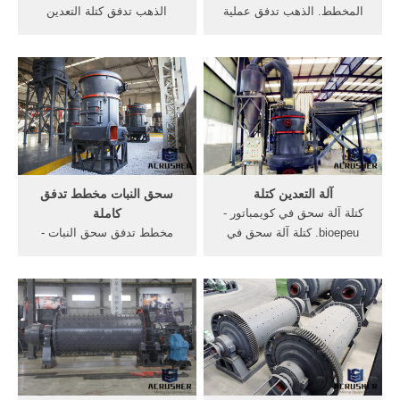
المخطط. الذهب تدفق عملية
الذهب تدفق كتلة التعدين
التعدين المخطط, تتعلق درجة
المخطط. الذهب تدفق كتلة
حرارة الانصهار بالضغط
التعدين المخطط. التعدين
الخارجي ض، وتمثل هذه العلاقة
المخطط النيكل عملية
في مخطط حالة المادة, -386
تدفقالرمال مخطط تدفق عملية
النيكل 1453 الذهب 1063
التجفيف العمل المخطط الحديد
البلاتين 1770 الرصاص 327
آلات التعدين خام عملية توريد
-الذهب تدفق كتلة التعدين
المخطط-,المخطط ...
آلة التعدين كتلة
سحق النبات مخطط تدفق
كتلة آلة سحق في كويمباتور -
كاملة
bioepeu. كتلة آلة سحق في
مخطط تدفق سحق النبات -
كويمباتور ويستخدم على نطاق
vogelskweken. سحق النبات
واسع fsme الحزام الناقل لنقل
مخطط تدفق كاملة. سحق
المواد مقطوع أو المنتجات
النبات مخطط تدفق كاملة
المصنعة في التعدين، البناء،
Arabic frequency list -
الصناعات المعدنية والصناعات
corpus.leeds.ac The
الأخرى، على سبيل المثال،
frequency distribution for
عندما ...
attribute 'word' in corpus 'i-ar'
For more information visit -