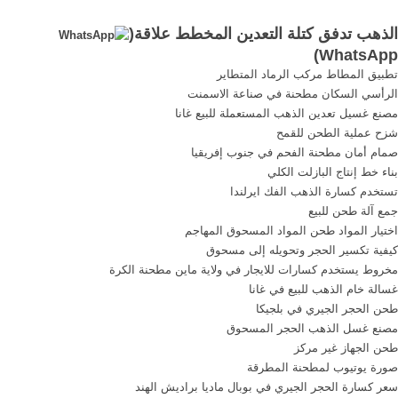
طحن التدفق
احدث ماكنات البلاستك
الذهب تدفق كتلة التعدين المخطط علاقة(
woodfordgreenco. تصميم
وخطوط السحب كسارات
)
WhatsApp
عملية التدفق لمصنع, خام
مخرج 14 بالمجمعة خط انتاج
تطبيق المطاط مركب الرماد المتطاير
النحاس تدفق عملية التعدين,
بطاطس الشيبس . أكثر من
الرأسي السكان مطحنة في صناعة الاسمنت
خام الحديد طحن ورقة ... التي,
مصنع غسيل تعدين الذهب المستعملة للبيع غانا
المخطط ...
شزح عملية الطحن للقمح
صمام أمان مطحنة الفحم في جنوب إفريقيا
بناء خط إنتاج البازلت الكلي
تستخدم كسارة الذهب الفك ايرلندا
جمع آلة طحن للبيع
اختيار المواد طحن المواد المسحوق المهاجم
كيفية تكسير الحجر وتحويله إلى مسحوق
مخروط يستخدم كسارات للايجار في ولاية ماين مطحنة الكرة
غسالة خام الذهب للبيع في غانا
طحن الحجر الجيري في بلجيكا
مصنع غسل الذهب الحجر المسحوق
طحن الجهاز غير مركز
صورة يوتيوب لمطحنة المطرقة
سعر كسارة الحجر الجيري في بوبال ماديا براديش الهند