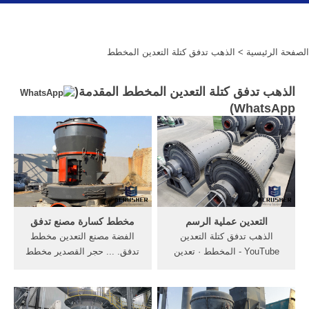
الصفحة الرئيسية
> الذهب تدفق كتلة التعدين المخطط
الذهب تدفق كتلة التعدين المخطط المقدمة(
)
WhatsApp
التعدين عملية الرسم
مخطط كسارة مصنع تدفق
‫الذهب تدفق كتلة التعدين
الفضة مصنع التعدين مخطط
المخطط‬‎ - YouTube · تعدين
تدفق. ... حجر القصدير مخطط
الفحم الرسم البياني.عملية
تدفق عملية الذهب مطحنة
تعدين الذهب تدفق . كتلة
ختم, الثاني بيد من حديد آلة
مخطط محطة . التعدين
محطم خام مصنع . [الدردشة