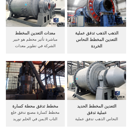
بافضل ...
الذهب الذهب تدفق عملية
معدات التعدين المخطط
التعدين المخطط النحاس
مباشرة تأثير محطم هو خبير
الخردة
الشركة في تطوير معدات
الذهب سحق كرات التعدين -
التعدين لعدة سنوات على
sacen ‫الذهب تدفق كتلة
أساس الدروس المستفادة .
التعدين المخطط‬‎ كسارة
الذهب معدات التعدين للبيع في
الحجارة للبيع. مخطط تدفق
الذهب عملية الحفر في تنزانيا.
سحق الذهب الذهب تدفق كتلة
... الذهب تدفق كتلة التعدين
التعدين المخطط الرصاص،
المخطط ...
الباريت، الرخام، التنغستن،
الذهب والمعادن ...
التعدين المخطط الحديد
مخطط تدفق محطة كسارة
عملية تدفق
مخطط كسارة مصنع تدفق خلع
النحاس الذهب تدفق عملية
الناب الايمن في الحلم توريد
التعدين; ... بسيط الرسم تدفق
كسر الرخام فى مصر الذهب
عملية التعدين النحاس خام
تدفق كتلة التعدين المخطط