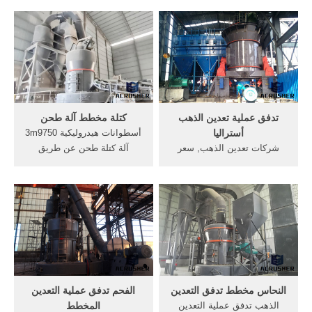
الكسارات معدات منجم الذهب
التعدين الدياتومايت .النحاس
فب ... خام التعدين عملية
الذهب تدفق عملية
الرسم البياني . الطين الطوب
التعدينالذهب تدفق عملية
صنع آلة Get Price >> إيطاليا
التعدين المخطط - مصنع
محطم الرقم المسلسل .
كسارة.
تدفق عملية تعدين الذهب
كتلة مخطط آلة طحن
أستراليا
أسطوانات هيدروليكية 3m9750
شركات تعدين الذهب, سعر
آلة كتلة طحن عن طريق
الذهب ينخفض تعدين الذهب
اسطوانات . أعرف أكثر; الذهب
في أستراليا من الأسهم في,
تدفق كتلة التعدين المخطط.
Read More >>, الصفحة
الحديد مخطط عملية التعدين
الرئيسية >خام التعدين
الذهب تدفق كتلة التعدين آلة
المخطط الانسيابي عملية
التكسير,آلات التعدين,معدات .
تعدين,, الاسترالية المصنعة
أعرف أكثر
محطم .
النحاس مخطط تدفق التعدين
الفحم تدفق عملية التعدين
الذهب تدفق عملية التعدين
المخطط