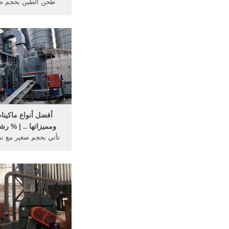
طحن الطين بحجم صغ
تعدين خام الحديد اله
طحن الاسمنت شارك الآل
مطحنة طاحونة البنتوني
غوجراي بالهند; آلات إ
الرصف الخرساني وخط
مطحنة في ..
أفضل أنواع ماكينا
ومميزاتها .. | % رش
تأتي بحجم صغير مع ن
سريع وتعتبر حلاً مثاليا
المنزلي, يحتاج نظام
الفوري إلى 
الآلات الأخرى التي تست
30 دقيقة للتسخين وت
تبخير ...