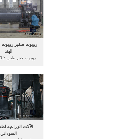
مدمجة تلتقط النكهة ال
طحن قابل للتعديل ق
كبير مختوم ..
روبوت صغير روبوت 
الهند
الحجر مصنع المحجر الهن
الأمر رأسًا على عقب
بالإمكان إنتاج عقل إل
صغير جدًا. يحوي أي 
حاليا المئات من الإنسا
التي تعمل ..
الآلات الزراعية لط
السوداني