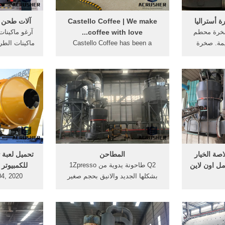
 أستراليا
Castello Coffee | We make
آلات طحن آ
صخرة محطم
coffee with love...
آرغو ماكينا
يمة. صخرة
Castello Coffee has been a
ماكينات الطر
يع اقتباس
premier specialty coffee roaster
متطورة ماكي
عر كسارة
in the Kingdom of Saudi Arabia.
الرماد ما
,آلة تأثير
View our Castello-coffee,
ماكينات لتص
خرة محطم
espresso, and coffee menu. Find
دردشة مجان
 صخرة
freshly brewed Castello coffee
كرة في ...
drinks.
اصة الخيار
المطاحن
ن بووتس - سعة 50مل اون لاين
Q2 طاحونة يدوية من 1Zpresso
للكمبيوتر
بشكلها الجديد والانيق بحجم صغير
ة المستوى،
مناسب للتنقلات والرحلات، تمتاز
كة العربية
بصلابتها وادائها الفائق مصنوعة من
صغير مضغوط
بأفضل سعر.
الخارج بسبائك من الألمنيوم الصلب
خلاصة الخيار
تسع من 15-20 جرام من حبوب
للكمبيوتر الت