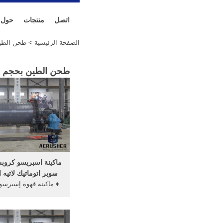
اتصل
منتجات
حول
الصفحة الرئيسية
> طحن الطي
طحن الطين بحجم ص
سوبر اتوماتيك لاتيه 
♦ ماكينة قهوة إسبرسو 
با
صغير مناسب ؛ سعة خز
1.8 لتر مطحنة مخرو