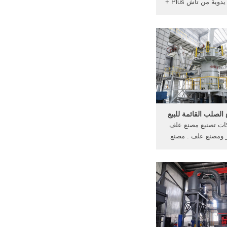
مطحنة قهوة يدوية من تاش Plus +
مقدمة من تـاش أنيقة
ً لطحن حبوب القهوة
أي مكان، تتميز بوجود
درجات طحن تصل إلى 12 درجة
وية مصنوعة من
أسود، تأتي بحجم صغير
للحمل والتنقل.
لصلب القائمة للبيع
ات تصنيع مصنع علف
 ومصنع علف . مصنع
صغير تغذية مصنع مطحنة 1-1.5 طن
لكل ساعة 250 جديد صغير ة بيليه
للبيع/تغذية مطحنة
٣٬٣٠٠٫٠٠ us$-٣٬٥٠٠٫٠٠ us$ /
مجموعات