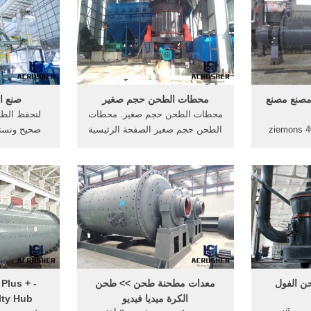
كاملة ؛ ضبط
معلومات التح
ادوس حبوب
اتصل بمدير
.
مصنع مصنع
محطات الطحن حجم صغير
صنع ا
محطات الطحن حجم صغير. محطات
لنحفظ الط
روبوت حجر طحن ٪ 40 ziemons
الطحن حجم صغير الصفحة الرئيسية
صحيح ونست
د ... أسيمو
- محطات الطحن حجم صغير تصميم
يجب أن: يحف
، حيث أصبح
مكائن الطحن احجام صغيره (99+
الاصطناعي 
كتروني بحجم
مراجعات العملاء) ويتميز خط االإنتاج
علبة بحجم 
مصنع نمطي
من حيث التصميم بدمج الخط في
إحكام إغلاقها
لات الصناعية
حجم صغير نسبيا . 222 الطحن .
.
حن الفول
معدات مطحنة طحن >> طحن
Plus + -
الكرة ميديا فيديو
lty Hub