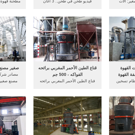
ير; آلات
فيديو طحن في طحن.. 3 أغان
ند; مطحنة
جديدة ينتظرها الجمهور سارة
مطحنة يدوية 
ات الثقيلة;
القصاص 08 يونيو 2020 13:39
وعملية جدا
ت في ولاية
يواصل نجوم الطرب طرح أعمالهم
الطازجة في 
نتاج حجارة
الجديدة، فلم يمنعهم فيروس كورونا
 الإنتاج;
المستجد من مواصلة تقديم الحفلات
وتروس ق
.
والأغاني الجديدة . More
السيراميك ال
مناسب 
ت القهوة
قناع الطين الأحمر المغربي برائحه
صغير مصنع ا
فة القهوة
الفواكه - 500 جم
مصادر شرك
ظام تسخين
قناع الطين الأحمر المغربي برائحه
مصنع صغير
ً للاستخدام
الفواكه - 500 جم ... ميني ذات ثبات
 التسخين
يدوم خلال اليوم من ذا بالم.طقم
3 ثواني فقط عكس
مكون من ٦ احمر شفاه بحجم صغير
المطاحن 
غرق بعد ذلك
م.. 75.00 ريال 120.00 ريال .
حتوي على عصا