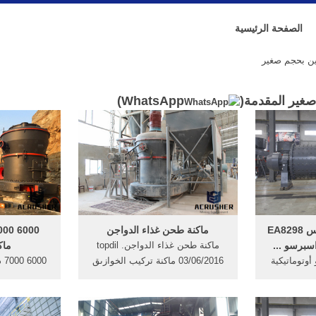
الصفحة الرئيسية
ن بحجم صغير
غير المقدمة(
WhatsApp
)
ماكينة اسبريسو كروبس EA8298
ماكنة طحن غذاء الدواجن
اسبرسو ...
ماكنة طحن غذاء الدواجنtopdil .
ماك
أوتوماتيكية
03/06/2016 ماكنة تركيب الخوازىق
00
لكامل بقدرة 1450 وات بحجم
[09-27] طريقة تصنيع المساحيق
آلة طحن. ش
ان المياه
[08-15] ماكنة طحن غذاء الدواجن
الخاصة بك 
طية معدنية
[04-27] قراءة المزيد.
الثقيلة". ال