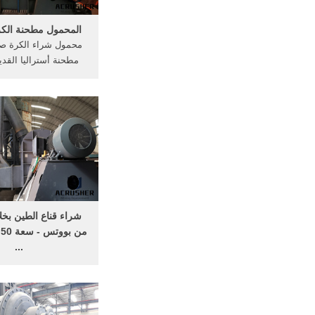
المحمول مطحنة الكرة
محمول شراء الكرة 
مطحنة أستراليا القد
محطم كسارة ثابتة للب
محطمكسارة متنقلةس
خرسانة للبيع بالمملكة
محطم للبيع أكثر ص
استخدام مزرعة
محطم,مبيعات مطحنة ال
شراء قناع الطين بخل
م
...
متاحة الآن بجودة عالي
تقدم بوتس بوتس الممل
السعودية الاستثنائية 
اشتر الآن قناع الطين ب