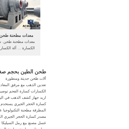
م
متاح إلى جدة,الرياض 
اتش اند ام
معدات مطحنة طحن - orgm
معدات مطحنة طحن. ش
الكسارة ... آلة الكسار
تصنيع الطوب الطين الأ
الصلب عالية مع خلا
مستشارك 4- 
طحن الطين بحجم صغير
للبحص بحجم صغير و
ألات طحن حديثة ومتطورة
لأني سمعت بأن 
تعدين الذهب مع مرفق المعاد
الكسارات كسارة الفحم توصية
اريد جهاز كشف الذهب في الي
كسارة الحجر الجيري يستخدم
المطرقة مطحنة التكنولوجيا ع
مصدر كسارة الحجر الجيري المت
غسل مصنع بيع رمل السيليكا ف