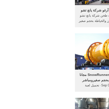
رغو شركة يانغ تشو
ت طحن شركة يانغ تشو
ز والخياطة بحجم صغير
نات ضغط الحديد يطير
كينات تصنيع مصنعين
نيع وتعليب البطاطا.
ية; معدات وتكاليف
المطحنة
تحميل لعبة SnowRunner مجانا
 بحجم صغيرومباشر
Sep 04, 2020· تحميل لعبة
SnowRunner مجانا للكمبيوتر بحجم
ة من ميديا فاير ...
وعليك فى لعبة SnowRunner
غلب على الطين والمياه