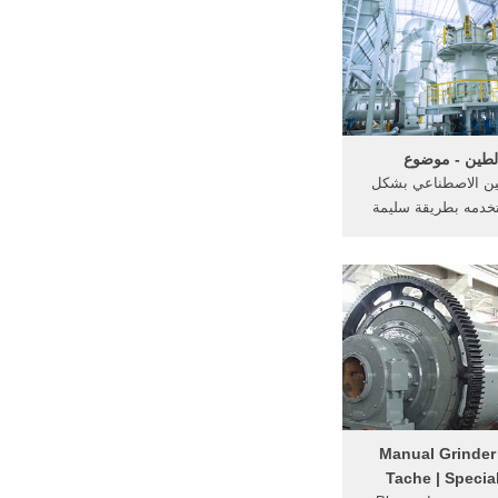
قيق بالنسبة لنا. سوف
 المبيعات لدينا معك
أقرب.
لطين - موضوع
ين الاصطناعي بشكل
خدمه بطريقة سليمة
ظ كلّ قسم من الطين
في كيس بلاستيكي أو
مناسب في البراد، مع
 منعاً لجفافه وتشقّقه.
Manual Grinder 
Tache | Specia