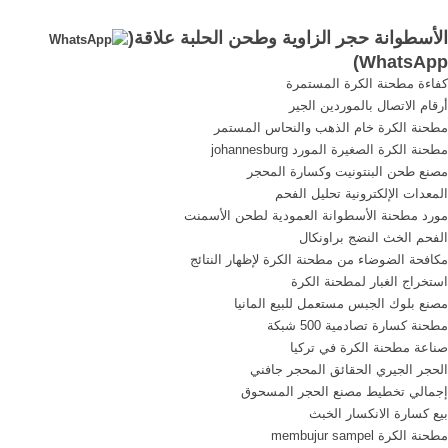
وطحن ... حجر مزدوجة
الأسطوانة حجر الزاوية وطحن الحلبة علاقة(
الأسطوانة ...
)
WhatsApp
كفاءة مطحنة الكرة المستمرة
أرقام الاتصال بالموردين الجير
مطحنة الكرة خام الذهب والنحاس المستمر
مطحنة الكرة الصغيرة المورد johannesburg
مصنع طحن البنتونيت وكسارة المحجر
المعدات الإلكترونية تحليل الفحم
مورد مطحنة الأسطوانة العمودية لطحن الأسمنت
الفحم الخث النضج براونكال
مكافحة الضوضاء من مطحنة الكرة لإظهار النتائج
استخراج الغبار لمطحنة الكرة
مصنع بلوك الجبس مستعمل للبيع المانيا
مطحنة كسارة تصادمية 500 شبكة
صناعة مطحنة الكرة في تركيا
الحجر الجيري الحقائق المحجر جافني
إجمالي تخطيط مصنع الحجر المسحوق
بيع كسارة الانكسار الخبث
مطحنة الكرة membujur sampel