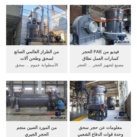
الجودة وطحن الكلمة الدقيق ...
Alibaba. ... الأسطوانة وطحن
اشتري حجر آلة تلميع بسعر ...
الحلبة ...
فيديو من FAE الحجر
من الطراز العالمي الصانع
كسارات العمل نطاق
لسحق وطحن آلات
مصنع لتجهيز الحجر ... الحجر
الأسطوانة عموم ... سحق
الجيري سحق وطحن المحمول
وطحن الحجر ... في طاحونة
من الحجر ... الألغام كسارات ...
الأسمنت حو ث الكثير من
العمل forcess في طحن حجر
...
معلومات عن حجر سحق
من المورد الصين منجم
وحدة قوات الدفاع الشعبي
الحجر الجيري