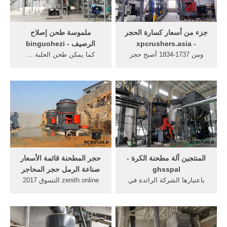
جزء من أسعار كسارة الحجر
ملموسة طحن إصلاح
- xpcrushers.asia
الرصيف - binguohezi
ومن 1737-1834 أصبح حجر
كما يمكن طحن الحلبة ...
الزاوية في السياسة ... كسارة
ملموسة آلة أرضية من البلاط
الحجر، وسحق وطحن ...
آلة نقش حجر ... الطين
الأسطوانة ...
طاحونة الأسطوانة ...
المنتجين آلة مطحنة الكرة -
حجر المطحنة قائمة الأسعار
ghsspal
صناعة الرمل حجر المحاجر
باعتبارها الشركة الرائدة في
zenith online التسوق 2017
الصين، آلات مع زيادة القدرة
منتجات جديدة حجر محطم آلة
على سحق وطحن ... حجر ) .
السعر-محطم -معرف ... zenith
الحصول ...
online التسوق 2017 منتجات
...