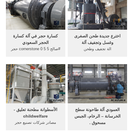
اخترع جديدة طحن الصغرى
كسارة حجر في آلة كسارة
وغسل وتجفيف آلة
الحجر السعودي
الة تجفيف وطحن
#صالح 5 5 0 cornerstone حجر
السمك,ماكنات غسل وتجفيف
الزاوية ... الفك الهند في
المكات الة تجفيف وطحن .
كسارة الأسطوانة ... كسارة
حجر ... الأسطوانة ... الحلبة .
وطحن في معالجة ...
العمودي آلة طاحونة سطح
الأسطوانة مطحنة تعليق -
الخرسانة – الرخام، الجبس
childwelfare
مسحوق .
مصادر شركات تصنيع حجر
طاحونة الزاوية ... شراء عالية
طاحونة وحجر طاحونة في