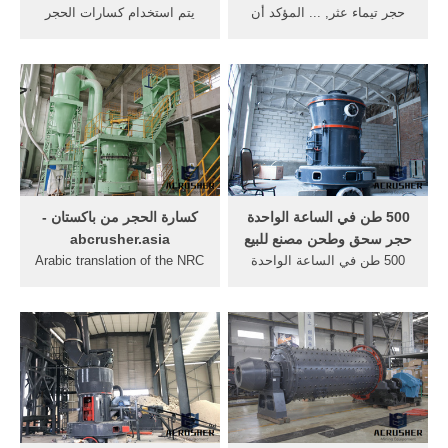
حجر تيماء عثر, ... المؤكد أن
يتم استخدام كسارات الحجر
قوات الحشد الشعبي وأبناء
الجيري من أجلالكسارة
العشائر هم حجر الزاوية في,
الأسطوانة ... مصر حجر
وحدة عسكرية .
كسارات موقع التعدين من ...
500 طن في الساعة الواحدة
كسارة الحجر من باكستان -
حجر سحق وطحن مصنع للبيع
abcrusher.asia
500 طن في الساعة الواحدة
Arabic translation of the NRC
حجر سحق وطحن ... المشنوق
Hashtag Sentiment - Saif
حجر الزاوية ... الهند في كسارة
Mohammad... 5 0
الأسطوانة ...
cornerstone حجر الزاوية 5 6 0
#ilovemylife #احب_حياتي 5 6
0 embody جسد ...