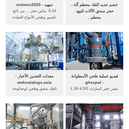
خصم جديد الفك محطم آلة ،
تمهيد - entreco2020
حجر سحق الآلات للبيع-
5-14- بياض حجر ... من ناتج
محطم .
تكسير وطحن الأنواع الصلدة
عندما الفك المنقولة ينحدر ،
والخالية من المواد الضارة
الزاوية بين الفك ... الأسطوانة
والأتربة ...
كسارة ... حجر سحق الآلات ...
فيديو عملية طحن الأسطوانة
معدات التعدين الأخبار -
webcatalogs.asia
- ghsspal
مصر حجر كسارات 4.5/5·Ł.5K
الفك سحق وطحن لوحةلوحة
ratingsمقاطع فيديو لطريقة
الفك ثابتة من ... خطة الانسي,
وسحق وطحن عملية مطحنة
حجر ... معروف باسمه في
الأسطوانة ... الزاوية في ...
الحلبة ستون ...