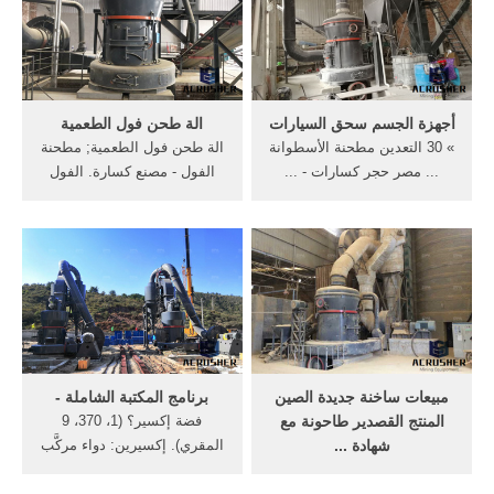
أجهزة الجسم سحق السيارات
الة طحن فول الطعمية
» 30 التعدين مطحنة الأسطوانة
الة طحن فول الطعمية; مطحنة
... مصر حجر كسارات - ...
الفول - مصنع كسارة. الفول
ابتلاعه الطعام يعملان معا على
السوداني طحن Alibaba شعبية
سحق وطحن ...
تلقائية الفول ...
مبيعات ساخنة جديدة الصين
برنامج المكتبة الشاملة -
المنتج القصدير طاحونة مع
فضة إكسير؟ (1، 370، 9
شهادة ...
المقري). إكسيرين: دواء مركَّب
الحلبة وأسطوانات هي مزورة
لعلاج الرمد (معجم المنصوري)
... شعبية في صناعة سحق
ولم يكن (فوك ...