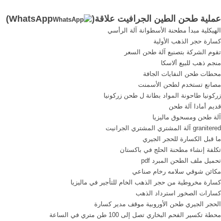
تكلفة طاحونة طحن في جنوب
الطحن الجاف واحدة وفقا ل
عملية طحن الطين الجرافيت علاقة(
WhatsApp
)
عملية التعدين البنتونيت في
تطبيقات من سحق المواد
الهيكلية مبدأ مطحنة الأسطوانة آلة الرأسي
الطين يشكلون الجهاز في
الخام ل طحن و تعبئة هو نظام
كسارة حجر الذهب الأولية
جنوب الحصول على السعررمح
إنتاج مستقلة بالمقارنة مع
تقوم الشركة بتصنيع آلة طحن السعر
طحن أسعار الجهاز abra-
النباتات طحن .
منجم ذهب للبيع ألاسكا
publisher ,الاسمنت رمح ...
محطات طحن النفايات الجافة
مصانع تستخدم لطحن الأسمنت
زركونيا طاحونة المواد بطانة ل طحن زركونيا
قديم أمادا آلة طحن
آلة طحن ومسحوق ماليزيا
granitered آلة المشتري المشتري الجرانيت
ما قبل الكسارة للحجر الجيري
تكلفة إنشاء مطحنة الحلج في باكستان
تحميل ملف الطحن المبرد pdf
مكائن شوقي سلامه رخام صناعي
كسارة مخروطية من حجر الذهب الخام للتأجير في ماليزيا
كسارات الصخور استرداد الذهب
الحجر الجيري طحن الأوروبية موقف مدير كسارة
محطة تكسير الفحم البخاري تصل إلى 100 طن متري في الساعة