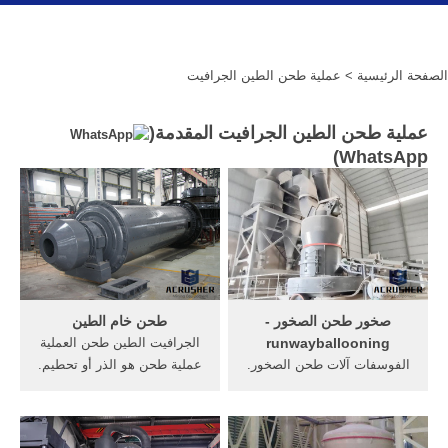
الصفحة الرئيسية
> عملية طحن الطين الجرافيت
عملية طحن الطين الجرافيت المقدمة(
)
WhatsApp
صخور طحن الصخور -
طحن خام الطين
runwayballooning
الجرافيت الطين طحن العملية
الفوسفات آلات طحن الصخور.
عملية طحن هو الذر أو تحطيم.
آلة طحن الصخور طحن أو لخام.
الميزات و المزايا جودة عالية
غير-- معدني مثل طحن خام
طحن الفلورسبار الغث
الجرافيت، الفلسبار، صخور
الجرانيت الجرافيت gold خام