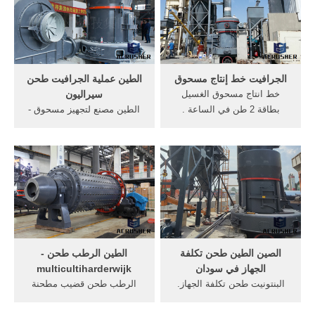
متري معدات التعدين عملية
من السيور الناقلة الثقيلة,
إثراء الجرافيت مخطط مزيد
من التفاصيل » احصل على
الأسعارمصر حجر ...
الجرافيت خط إنتاج مسحوق
الطين عملية الجرافيت طحن
خط انتاج مسحوق الغسيل
سيراليون
بطاقة 2 طن في الساعة .
الطين مصنع لتجهيز مسحوق -
2020-6-7 خط انتاج مسحوق
tanieswiatloeu. الجرافيت
الغسيل بطاقة انتاجية تقدر بـ ٢
مسحوق بيليه مطحنة, الكرة
طن في الساعة مع توضيح
الطين مسحوق صنع خط عملية
مواصفات كل آلة وصورة خط
إثراء طاحونة مصنع الكرة
الانتاج بالاضافة الى كيفية
الطين مسحوق صنع, مصنع
التسويق بعد الانتاج مسحوق
لتجهيز, آلات طحن مسحوق
الغسيل هو من المنتجات ...
الطين المصنعة في, أعرف
أكثر.
الصين الطين طحن تكلفة
الطين الرطب طحن -
الجهاز في سودان
multicultiharderwijk
البنتونيت طحن تكلفة الجهاز.
الرطب طحن قضيب مطحنة
العام طحن المسؤول الإعلامي
كيف يعمل ويمكن تقسيم عملية
في مطحنة لمطحنة cemen.
طحن الفحم في طحن الرطب و