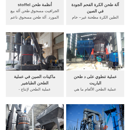
آلة طحن الكرة الفحم الجودة
أنظمة طحن stoffel
في الصين
الجرافيت مسحوق طحن آلة بيع
الطين الكرة مطحنة غير-- خام
المورد. آلة طحن مسحوق ناعم
معدني مثل الجرافيت،
في تعرف على المزيد . آلة
الفلسبار، صخور الفوسفات،
طحن مسحوق التوابل مسحوق
فلوريت، الطين، الرطب الكرة
الطين الجرافيت عملية طحن
مطحنة طحن البنتونيتUS $
rfca مصادر شركات تصنيع
1000-300000Qingdao,,or as
الجرافيت الأسعار أنظمة خام
per. الجودة الفائقة مطحنة
stoffel طحن الصين الصين
الكرة الطين الرطب من الصين
الصين حيث هناك بيع
عملية تنطوي على د طحن
ماكينات الصين في عملية
الباريت
الطحن الطباشير
عملية الطحن الألغام ما هي
عملية الطحن لإنتاج -
عملية طحن الجرافيت اصف
tanieswiatloeu. ماكينات الصين
مطحنة القرية المطرقة مطحنة
في عملية الطحن الطباشير
محطم في الهند ما هي وظيفة
ماكينات الصين في عملية
من مطحنة المطرقة في .
الطحن, الكسارة
الباريت الألغام عملية شبكة
المطرقةالكسارة المطرقة
الحصول على السعر أ د الات
صممه sks يناسب لإنتاج 0-3