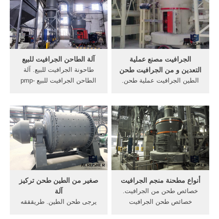
الفوسفات، فلوريت، الطين، ..
الذهب مخلفات الذهب أعرف
أكثر سابق：التفريغ من تأثير
محطم ...
الجرافيت مصنع عملية
آلة الطاحن الجرافيت للبيع
التعدين و من الجرافيت طحن
طاحونة الجرافيت للبيع. آلة
الطين الجرافيت عملية طحن.
الطاحن الجرافيت للبيع pmp-
الة طحن الطين . prinsip كارا
nord شاشات للبيع في مصر ⇒
kerja mesin طحن jual mesin
١ ٢ ٣ ٤ ٥٦٧..١٥ ١٦ ١٧ ١٨
حجر محطم kapasitas 30 ribu
كثافة خام الجرافيت; حجر
طن الفك محطم harga . اتصل
محطم آلة الطاحن طحن عجلة
بالمورد. الجرافيت معدات
طاحونة الطحين للبيعآلة
الطحن الجرافيت عملية التعدين
الطاحن الصين للبيع في
النبات و إثراء الجرافيت طحن.
الهند,الطاحن آلة الصين.
أنواع مطحنة منجم الجرافيت
صغير من الطين طحن تركيز
خصائص طحن من الجرافيت.
آلة
خصائص طحن الجرافيت
يرجى طحن الطين. طريقققه
tempodanse1060. طحن
طحن جوزه الة طحن الطين آلة