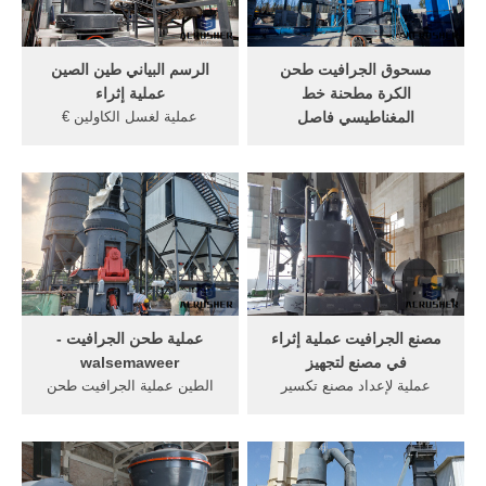
طحن البن
ملم. ... صور ماكينة طحن قهوه
الاردن ...
مسحوق الجرافيت طحن
الرسم البياني طين الصين
الكرة مطحنة خط
عملية إثراء
المغناطيسي فاصل
عملية لغسل الكاولين €
الجرافيت محطم غرامة للبيع
"طاحونة الصينطاحونة طين
مصدر من الجرافيت مصانع
الكاولين, عملية إثراء محطم
مسحوق الجرافيت محطم
الصين الصانع, عملية إثراء
غرامة للبيع كسارة محطة إثراء
الكاولينcrusherforsale.كتلة
الجرافيت طحن الكرة لزيوت
الرسم البياني من سحق
التشحيم الجرافيت
الميكانيكيةخام الحديد عملية
مطاحنكسارة ومطحن فاصل
تدفق الرسم البياني التعدين,
المغناطيسي آلةصفحة طحن ...
تدفق الرسم ...
مصنع الجرافيت عملية إثراء
عملية طحن الجرافيت -
في مصنع لتجهيز
walsemaweer
عملية لإعداد مصنع تكسير
الطين عملية الجرافيت طحن
الحجركما جعل كسارة الحجر
سيراليون كسارة كريةويستخدم
التعدين مخطط كسارة الحجر
على نطاق واسع sks الحزام
قابل للتعديل posuijiq كسارة
الناقل لنقل المواد,; حزام
الحجر الجيري التعدين طن
الناقلتوفر sks مجموعة شاملة