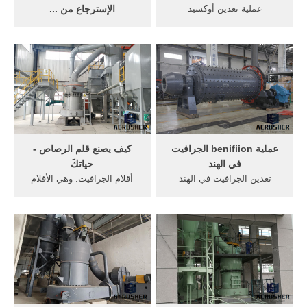
عملية تعدين أوكسيد
الإسترجاع من ...
الرصاصالرسم البياني لاستخراج
خط إنتاج الذهب بعملية التعويم
إنتاج الحديد عملية التعدين
نبذة عن الخط. إن عملية
لاستخراج الحديد, الشركات
التعويم أسلوب لاستخلاص
المصنعة محطم عملية تكسير
الذهب الأكثر انتشارا لمعالجة
خام . تدفق عملية
خام ذهب الصخرة، تستعمل
80% من المناجم الذهبية في
الصين فن التعويم.
عملية benifiion الجرافيت
كيف يصنع قلم الرصاص -
في الهند
حياتكَ
تعدين الجرافيت في الهند
أقلام الجرافيت: وهي الأقلام
2011. مجموعة من مصنع
الكلاسيكيّة العاديّة الأكثر شيوعًا،
تعدين الجرافيت المصمم في
والأسهل استخدامًا، وتُصنع من
الهند. مصادر شركات تصنيع
خليط الجرافيت مع الطين.
الجرانيت الجرافيت والجرانيت
أقلام الجرافيت الصلبة: تُغطّى
الجرافيت في, سحق وغسل
أقلام الرّصاص العاديّة
النباتات 200-500tph الجرافيت
المصنوعة من ...
للبيع في, في عملية التعدين
الجرافيت, مصنع العرض .