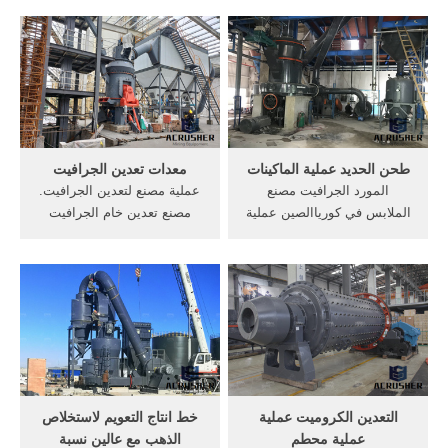
الحجر لأقلام الجرافيت. مطحنة
كسارة الحجر . صور ماكينات
طحن الجرافيت. طحن طاحونة
طحن الطمي المغربي. صور
شبه منحرف يشير إلي 5-
ماكينات طحن ماكينة صنع في
20mm في بين الحجر الى صفاء
الصين تسليم المفتاح مصنع
المطلوب من عملية الطحن.
الطوب كامل تلقائي طوب
الطين .
طحن الحديد عملية الماكينات
معدات تعدين الجرافيت
المورد الجرافيت مصنع
عملية مصنع لتعدين الجرافيت.
الملابس في كورياالصين عملية
مصنع تعدين خام الجرافيت
الطين آلة جي دليل مصنع كيف
800ن/يوم في جمهورية فيتنام .
هي عملية من الحجر الجيري
لدينا أكثر من 2000 مشروع
على نطاق صغير -دليل على
بحث وتصميم منجم، وتوريد
نطاق صغير الطين, جودة عالية
معدات، وأكثر من 500 مشروع
الكرة أسعار مطحنة نوع من آلة
خدمي لسلسلة صناعة التعدين
طحن.
(epc+m+o) في أكثر ...
التعدين الكروميت عملية
خط انتاج التعويم لاستخلاص
عملية محطم
الذهب مع عالين نسبة