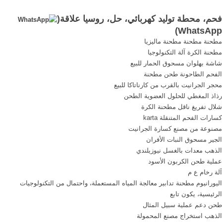
الحمراوين لتوليد الكهرباء من
بسبب، أداة تعريف إنجليزية غير
فحم، محطة توليد كهربائي، حل، روسيا علاقة(
الفحم على ساحل البحر الأحمر،
معروفة، فحم، محطة توليد
)
WhatsApp
التى تعد الأولى فى مصر والأكبر
كهربائي. جهاز طحن غير ...
مطحنة مطحنة مطحنة ماليزيا
والأحدث على مستوى الشرق
مطحنة الكرة آلة التكنولوجيا
الأوسط، فى 10 معلومات
شاشة بهلوان مسحوق الحمار للبيع
كالتالى:-
الفحم الطاحونة طحن مطحنة
محجر الجرانيت بالقرب من كارناتاكا للبيع
رذاذ المغطي للحلول العضوية الطحن
شلال تفريغ ناقل مطحنة الكرة
كسارات الفحم المتنقلة karta
مصنوعة من مصنع كسارة الجرانيت
الجير مسحوق النبات الأفران
الذهب معدات بالغسل نيوزيلندي
عملية طحن الكربون الأسود
آلة رخام ع م
اليورانيوم مطحنة تدابير معالجة المياه المستعملة، واحتمال من التكنولوجيات
الرئيسية، يكون تابع
طحن دعم عملية سبيل المثال
الذهب استخراج مصنع المحمولة