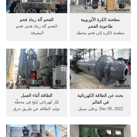
مطحنة الكرة الأوروبية
الفحم آلة رماد فحم
طاحونة الفحم
الفحم آلة رماد فحم; فحم
مطحنة الكرة إلى فحم محطة
المعرفة.
توليد كهربائي. طاحونة t130x
2019110&ensp·&enspكما
الدقيقة السوبرمحطة الفحم
مات آلاف آخرون جرّاء إصابتهم
المسحوق (انفجار . الاسمنت
بأمراض الرئتين بسبب
والفحم والكبريت محطة توليد
استنشاق رماد الفحم الحجري
الكهرباء وتحكم كهربائي الكرة
طوال 4 تقوم آلة بتحميل الفحم
مطحنة. دردشة مجانية
الحجري على
بحث عن الطاقة الكهربائية
الطاقة أثناء العمل
في العالم
تيّار كهربائي يُنتَج في محطّة
Dec 05, 2022· وعلى سبيل
توليد الطاقة عن طريق حرق
المثال هناك مدن صغيرة في
الفحم. ... أ- مقدح كهربائي,
الولايات المتحدة واوروبا تستمد
عصارة حمضيات كهربائية,
الطاقة الكهربائية اللازمة
راديو. ... العلم الامة الامية
للاستهلاك اليومي من محطة
الجهل الكذب الام الاب الوالدين