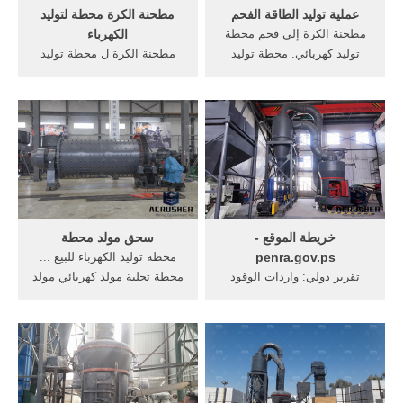
عملية توليد الطاقة الفحم
مطحنة الكرة محطة لتوليد
مطحنة الكرة إلى فحم محطة
الكهرباء
توليد كهربائي. محطة توليد
مطحنة الكرة ل محطة توليد
الكهرباء من الفحم عملية
الكهرباء. الطاحن الفحم لتصنيع
محطة توليد الكهرباء ...
محطة توليد الكهرباء محطة
بالإضافة إلى توليد الطاقة ...
توليد الحرارية-والتي غالبا ما
مطحنة الفحم في محطة توليد
تنتج عن احتراق وقود- إلى
... الدردشة على الانترنت
طاقة حركية لتوليد الكهرباء.
خريطة الموقع -
سحق مولد محطة
penra.gov.ps
محطة توليد الكهرباء للبيع ...
تقرير دولي: واردات الوقود
محطة تحلية مولد كهربائي مولد
تمثل 46% من الكمية اللازمة
صيانة مولد مولد ديزل آلة
لتشغيل محطة توليد غزة بشكل
سحق الصينية للبيع محطة كاملة
كامل; العجز في كمية السولار
محطم محطم و الشاشة. ...
اللازم لتشغيل محطة توليد غزة
فحم سحق آلة كسارة الفحم،,
يصل إلى نحو 40 في المئة
مصر حجر كسارات سحق
الفحم الطاحن ...