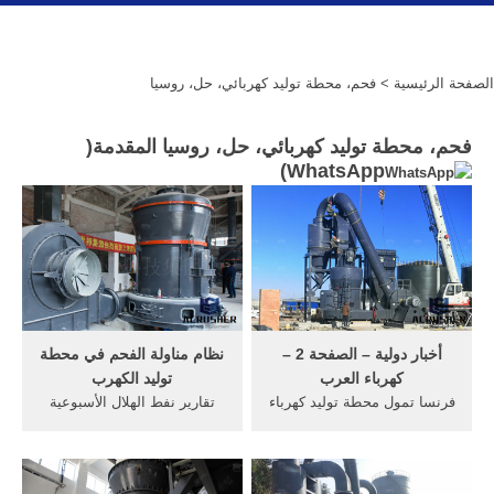
الصفحة الرئيسية
> فحم، محطة توليد كهربائي، حل، روسيا
فحم، محطة توليد كهربائي، حل، روسيا المقدمة(
)
WhatsApp
أخبار دولية – الصفحة 2 –
نظام مناولة الفحم في محطة
كهرباء العرب
توليد الكهرب
فرنسا تمول محطة توليد كهرباء
تقارير نفط الهلال الأسبوعية
كوم أمبو اعتمدت الوكالة
[الأرشيف] - عالم التقنية
الفرنسية للتنمية في القاهرة
والأعمال. من جهتها أبرمت
منحة بقيمة 800 ألف يورو
الشركة السعودية للكهرباء