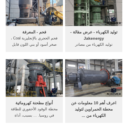
توليد كهرباء تعمل بالرياح يبلغ
عقوق بر حل اسئلة درس
طول شفرة مروحتها 25 مترا .
الانفاق ...
توليد الكهرباء - عرض مقالة -
فحم - المعرفة
Jakenergy
فحم الحجري بالإنجليزية Coal ،
توليد الكهرباء من مصادر
صخر أسود أو بني اللون قابل
الطاقة الأولية أول مرحلة في
للاشتعال والاحتراق. وعند
عملية إيصال الكهرباء
احتراق الفحم الحجري فإنه
للمستهلكين، يليها نقل وتوزيع
يعطي طاقة على شكل حرارة.
الكهرباء، وتخزينها واستعادتها.
ويمكن استعمال الحرارة
وهي مجال اقتصادي تتاجر فيه
الصادرة عن احتراق الفحم
شركات الكهرباء. تم اكتشاف
الحجري في تدفئة المنازل، وفي
المبادئ الأساسية لتوليد ...
عمل منتجات ...
اعرف أهم 10 معلومات عن
أنواع مطحنة كهرومائية
محطة الحمراوين لتوليد
محطة الوقود الأحفوري للطاقة
الكهرباء من ...
في روسيا. ... بسبب، أداة
يرصد "اليوم السابع" لقرائه كل
تعريف إنجليزية غير معروفة،
ما يريد معرفته عن محطة
فحم، محطة توليد كهربائي.