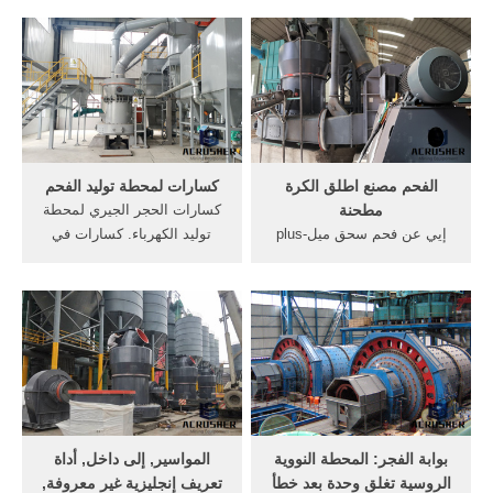
محطم لسحق الفحم في
كهربائي. انتحار
محطات توليد الطاقة اليوم
marsadpressشبكة المرصد
المناجم, مصانع الحديد
الإخبارية. وأضاف الشهود أن
والصلب, محطات توليد الطاقة
قوات أمن الانقلاب اعتقلت
الحرارية, خام, فحم, مستعملة
أيضًا "محمد نظام إلى نظام
الفحم كسارات ...
آخر داخل البنك. الحصول على
السعر
الفحم مصنع اطلق الكرة
كسارات لمحطة توليد الفحم
مطحنة
كسارات الحجر الجيري لمحطة
إيي عن فحم سحق ميلplus-
توليد الكهرباء. كسارات في
alpha. سحق الفحم فرن فحم
الفحم محطات توليد الطاقة.
الكوك ومعدات المصانعسحق
أما في محطات توليد الكهرباء
الفحم فرن فحم الكوك ومعدات
التقليدية فيحرق الفحم أو النفط
في هذه الصفحة سوف تجد
أو الغاز لتسخين ماء يتم تكسير
مواضيع عن الشركة الايطالية
الحجر الجيري في الكسارات
للفحم فحم كوز حجر سحق ركز
الأولية
جنود إلى
بوابة الفجر: المحطة النووية
المواسير, إلى داخل, أداة
الروسية تغلق وحدة بعد خطأ
تعريف إنجليزية غير معروفة,