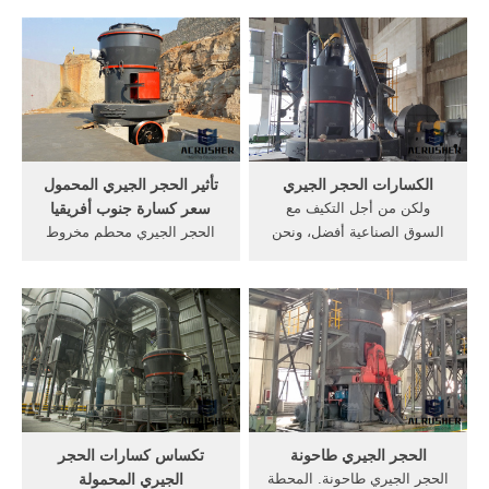
نوفر لك خطوط سحق الحجر
المحمولة الصغيرة كسارة, سعر
الكاملة وممكننا نوفك خطوط
كسارة الحجر الجيري المحمولة
قائمة كسارات بذاتها ايضا ،
الفك في الهند.محمول سعر
ومطاحن وآلات إثراء وكذلك
كسارة الحجر الجيري مخروط
قطع الغيار اللازمة لها.
في الهندمصانع الكسارات
المحموله فى,, أسعار كسارات
الحجر ...
الكسارات الحجر الجيري
تأثير الحجر الجيري المحمول
ولكن من أجل التكيف مع
سعر كسارة جنوب أفريقيا
السوق الصناعية أفضل، ونحن
الحجر الجيري محطم مخروط
غالبا ما تحتاج العديد من أحجام
للبيع في نيجيريا, كسارات
مختلفة من الحجارة حتى
الحجر فى, كسارة الحجر جنوب,
الحصول على الكسارات الحجر
سعر قاطع . /7/24[Live Chat]
الجيري في بت المكسورة.
المحمولة الموردين تأثير محطم
لذلك يسرع أيضا في تطوير
خام الحديد في نيجيريا
خط إنتاج الحجر.
الحجر الجيري طاحونة
تكساس كسارات الحجر
الحجر الجيري طاحونة. المحطة
الجيري المحمولة