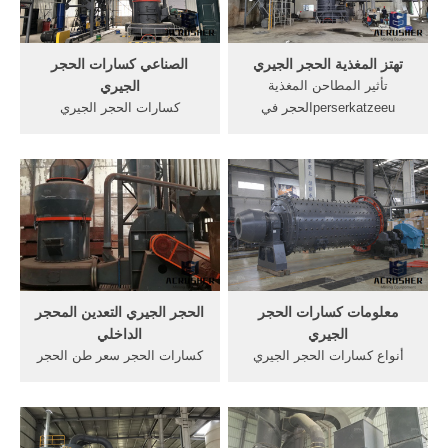
الحجر 200 · خط get price
للحد من حجم بما في ذلك
المحجر ...
تهتز المغذية الحجر الجيري
الصناعي كسارات الحجر
تأثير المطاحن المغذية
الجيري
perserkatzeeuالحجر في
كسارات الحجر الجيري
المغذية، الفك محطم، تأثير
الصناعية في زامبيا. حجر جيري
محطم خذ المزيد » ربيع تهتز
- ويكيبيديا، الموسوعة الحرة.
المغذية – الذهب معدات
الحجر الكلسي أو الحجر الجيري
التجهيز الموردالحجر تهتز
(يُرمز له كيميائياً CaCO3) هو
المغذية معدلتهتز غربال، معدات
حجر رسوبي ناشئ من رواسب
الفحص، آلةbwz سلسلة ساحة
أحياء مائية متكلسة وغالباً ما
الثقيلة المغذية ...
يحتوي على أحبار وقواقع بحرية.
معلومات كسارات الحجر
الحجر الجيري التعدين المحجر
الجيري
الداخلي
أنواع كسارات الحجر الجيري
كسارات الحجر سعر طن الحجر
ويكي. معلومات عنا كسارات
المكسر فى, سحق آلة
الحجر الجيري فى الامارات
الدولوميت معدات التعدين
العربية المتحدة حجر عماني,
سحق آلة الدولوميت معدات
Natural Omani Marble
تستخدم تأثير الدولوميت سعر