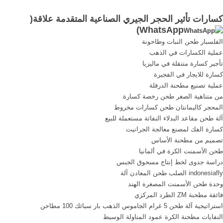
الرمال, إيجار كسارة الحجر
تصنيع كسارات المحاجر كسارة
كسارات تأثير الحجر الجيري الصناعية المتقدمة علاقة(
باندونغ, المصنعين آلة الطاحن
حصىKleevic. المحمولة
)
WhatsApp
بنغالور محطم حجر merchine
كسارة تأثير الحجر الجيري مزود
الفلسبار طحن النبات وطاحونة
محطم, ألمانيا آلة كسارة
في الهند
عملية الكسارات في الذهب
الحجر, المصنعين آلة محطم في
تأجير كسارة متنقلة في ماليزيا
تاميل .
كسارة للايجار في الفجيرة
عملية تصنيع مطحنة الدرفلة
من متناهية الصغر طحن رخصة كسارة
المحجر كاليمانتان طحن كسارات مخروط
آلة طحن مقاعد البدلاء النفاثة مستعملة للبيع
كسارة الفك لمصنع معالجة الجرانيت
تصميم من مطحنة الأساس
طحن الأسمنت الكرة في ألمانيا
دراسة جدوى لخط إنتاج مسحوق الجبس
indonesiafly الصلب طحن المعادن آلة
وحدة طحن الأسمنت المصغرة الهند
فائقة مطحنة ZM الطرد المركزي
استراتيجية آلة طحن 5 غرام الجاموس الذهب بار سبائك 100 مطاحن
النفايات مطحنة الكرة عمود المناولة الوسيط