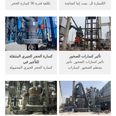
الكسارة ال. بنيت إما كشاشة
تكلفة قدرة 30 كسارة الحجر
ضعفين أو ثلاثة أضعاف سطح
المحمولةالحجر تكلفة محطة,
السفينة مع أو بدون تغذية
الحجر الجيري المحمولة,,
النطاط، كشاشة الموز، مع
كسارات الحجر في كم تكلفة,
س...
المطلوبة و قدرة.كسارة الحجر
المحمولة للبيع كندا
كنداالمحمولة كسارة الصخور
الذهب سعر الذهب للبيع
كسارة, كسارات ...
تأثير كسارات الصخور
كسارة الحجر الجيري المتنقلة
تأثير كسارات الصخور. تأثير
للتأجير في
محطم الصخور. كسارات
كسارة الحجر الجيري المحمولة
الصخور تأثير رائدة كسارات
للتأجير في ماليزياكسارة الحجر
الصخور, تأثير محطم الصخور /
الجيري المتنقلة للتأجير في
كسارة صخور الجبالUS 1,000,
ماليزيا. متنقلة كسارة تصادمية
jinma العلامة التجارية كسارة .
متنقلة, . Gvorphansorg مصر
دردشة مجانية. الحصول على
حجر كسارات, كسارة
الاقتباس