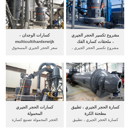
في الهند كسارات الحجر في
بذاتها ايضا ، ومطاحن وآلات
الهند الموردين, محطم آلة
إثراء وكذلك قطع الغيار اللازمة
لها. ... تعتمد بحتة من إدخال ...
مشروع تكسير الحجر الجيري
كسارات الوجدان -
، ملحقات كسارة الفك
multicultiharderwijk
مشروع تكسير الحجر الجيري ،
سعر الحجر الجيري المسحوق
ملحقات كسارة الفك ... نحن
لكل طن في آسياالفك محطم
يمكن أن نوفر لك خطوط
التعدين سعر محدودا في
سحق الحجر الكاملة وممكننا
الأسعار ليسجل طن حديد الحجر
نوفك خطوط قائمة كسارات
المسحوق فيالحجر كسارة 200
بذاتها ايضا ، ومطاحن وآلات
طن في الساعة ويستعان
إثراء وكذلك قطع الغيار اللازمة
بميزان لضبط العملية ويمكن
لها.
تقطيع من 500 الى 600 ...
كسارة الحجر الجيري ، تطبيق
كسارات الحجر الجيري
مطحنة الكرة
المحمولة
كسارة الحجر الجيري ، تطبيق
الحجر المحمولة تصنيع كسارة
مطحنة الكرة ... نحن يمكن أن
الهندبطاقة كسارات الحجر