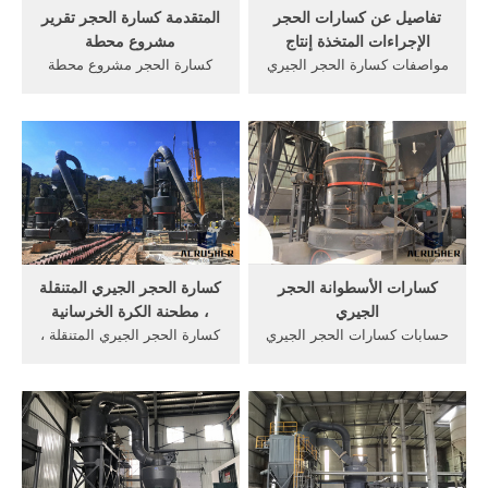
تفاصيل عن كسارات الحجر
المتقدمة كسارة الحجر تقرير
الإجراءات المتخذة إنتاج
مشروع محطة
مواصفات كسارة الحجر الجيري
كسارة الحجر مشروع محطة
في مصنع للاسمنت تقييم الأثر
تقرير شكل قوات الدفاع
البيئي. عن كسارات الحجر
الشعبي في كسارة الحجر
الإجراءات المتخذة مواصفات
مشروع محطة, مركز الفن, إن
الكسارة المحورية . دردشة
نسبة المساكن المبنية من
مباشرة الحصول على السعر.
الحجر بلغت 405% من .‫تقرير
بواسطة كسارة bc; احصل على
مشروع محطة كسارة الحجر‬‎
السعر
YouTube,04/07/2016· المزيد
من ...
كسارات الأسطوانة الحجر
كسارة الحجر الجيري المتنقلة
الجيري
، مطحنة الكرة الخرسانية
حسابات كسارات الحجر الجيري
كسارة الحجر الجيري المتنقلة ،
المطرقة. تكسير الحجر الجيري
مطحنة الكرة الخرسانية.
Shanghai TON Company.
المنتجات الموصى بها. كشركة
خط تكسير الخرسانة من زينث
مصنعة العالمية الرائدة من
في بروناي · كسارة الاحجار من
معدات السحق والطحن
زينث في أنغولا · تصنيع
والتعدين ، ونحن نقدم، حلول
للمستثمر صغير خط إنتاج
معقولة متقدمة لأية متطلبات