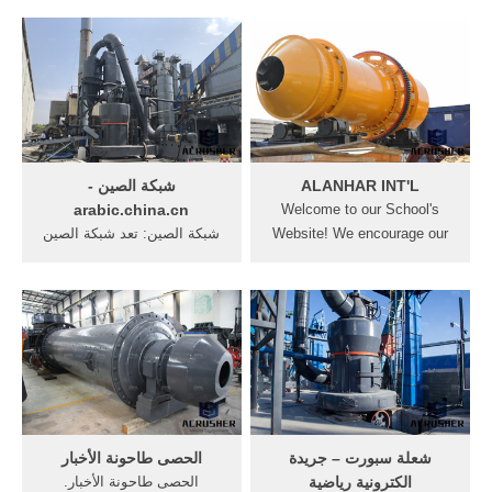
studying Arabic and English
من مخطط تدفق ذروة كسارة
vocabulary..
الحجر مصنع لتجهيز الذهب
تدفق الرسم البياني الرسم
مخطط تدفق البيانات رسم,
بياني الدردشة دروس ... احصل
على السعر
ALANHAR INT'L
شبكة الصين -
arabic.china.cn
Welcome to our School's
Website! We encourage our
شبكة الصين: تعد شبكة الصين
children to take pride in their
من المواقع الأخبارية الصينية
work, aim for the highest
الوطنية الرئيسية على الإنترنت،
possible standards and
وتنشر أخباراً ومعلومات بعشر
derive satisfaction for their
لغات عبر تقنيات الوسائط
own achievements and
المتعددة وتهدف إلى تقديم
achievements of .
الصين الحقيقية إلى العالم،
وينتشر قراؤها في أكثر من ...
شعلة سبورت – جريدة
الحصى طاحونة الأخبار
الكترونية رياضية
الحصى طاحونة الأخبار.