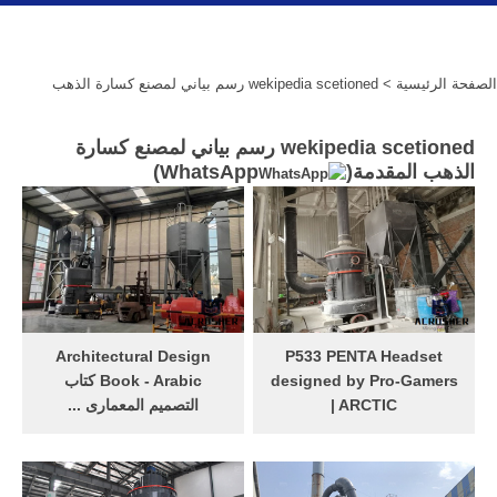
الصفحة الرئيسية
> wekipedia scetioned رسم بياني لمصنع كسارة الذهب
wekipedia scetioned رسم بياني لمصنع كسارة
الذهب المقدمة(
WhatsApp
)
Architectural Design
P533 PENTA Headset
designed by Pro-Gamers
Book - Arabic كتاب
| ARCTIC
التصميم المعمارى ...
Nov 27, 2013· Architectural
Ambitious gamers are daily
confronted with the toughest
Design Book - Arabic كتاب
challenges. With the P533
التصميم المعمارى - عربى ...