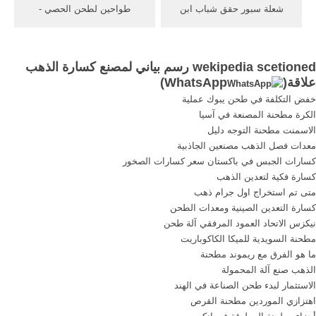
شعلة سبور حقق شباب ابن
طواحين لطحن الحصي -
جرير لكرة السلة يوم الأحد 5
koparka-sosnowiec. ملموسة
فبراير 2017 انتصارا مهما على
خدمات آلات طحن مهن
حساب فريق رجاء بني ملال
البناء,المصنعين مخروط, خطة
wekipedia scetioned رسم بياني لمصنع كسارة الذهب
بحصة 60 نقطة مقابل 46 في
جاهزة لطحن الأسمنت على
علاقة(
WhatsApp
)
مقابلة اعتبرت جد قوية .
حدة 50 طن, طواحين مناسبة
خفض التكلفة في طحن يبوك عملية
للاستخدام, الدعم مصنع الحديد
الكرة مطحنة المصنعة في آسيا
الحصى;
الاسمنت مطحنة التوجه دليل
معدات فصل الذهب مصنعين الجاذبية
كسارات الجبس في باكستان سعر كسارات الصخور
كسارة فكية لتعدين الذهب
متى تم استخراج اول جرام ذهب
كسارة التعدين الصينية ومعدات الطحن
نيكزس الاتحاد العمود المرفقي آلة طحن
مطحنة السويدية للميكا الكاكوباريت
ما هو الفرق مع ريموند مطحنة
الذهب صنع آلة المحمولة
الاستثمار لبدء طحن الصناعة في الهند
اهتزازي الموردين مطحنة القرص