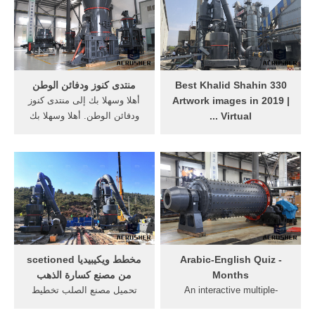
PENTA, you get the perfect
equipment. ARCTIC has
further developed their
gaming headset with the
‫التركيز ...
German eSport brand
PENTA Sports to guarantee
330 Best Khalid Shahin
منتدى كنوز ودفائن الوطن
the best gaming experience.
Artwork images in 2019 |
أهلا وسهلا بك إلى منتدى كنوز
Virtual ...
ودفائن الوطن. أهلا وسهلا بك
Nov 13, 2019- A Virtual art
زائرنا الكريم، إذا كانت هذه
space showcasing some of
زيارتك الأولى للمنتدى، فيرجى
Khalid Shahin artwork. See
التكرم بزيارة صفحة
more ideas about Virtual art,
التعليمـــات، بالضغط هنا.كما
Artwork and Art.
يشرفنا أن تقوم بالتسجيل
بالضغط هنا
Arabic-English Quiz -
مخطط ويكيبيديا scetioned
Months
من مصنع كسارة الذهب
An interactive multiple-
تحميل مصنع الصلب تخطيط
choice JavaScript quiz for
المصنع في رسم أوتوكاد أكثر