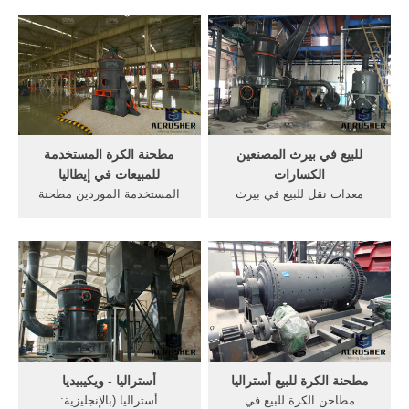
والشام قبل 10000 سنةٍ تقريباً
الذهب في . /7/24[Live Chat]
(أي . ... الكرة مطحنة العلف
سعر البوكسيت معدات التعدين
شلال التصميم. مطاحن العلف و
في تنزانيا منتج مطحنة الكرة
طاحونة الكرة و الكره لا يمكن
في أستراليا مطحنة الكرة من
ان .
مصنع بيرث
للبيع في بيرث المصنعين
مطحنة الكرة المستخدمة
الكسارات
للمبيعات في إيطاليا
معدات نقل للبيع في بيرث
المستخدمة الموردين مطحنة
استراليا. مستعملة كسارة الفك
الكرة في جنوب أفريقيا
للبيع في أسعار بيرث الرطب
الكسارات. مطحنة الكرة
جدا في أستراليا معدات السحق
المستخدمة في تصنيع الذهب;
كسارات شراء Ascaso مطحنة
نوع الكرة إضافة آلة التطبيق
في بيرث apece مطاحن
التلقائي في عملية طحن الكرة
المطرقة بيرث أستراليا.
المستخدمة مطحنة جنوب
100+ يحب مصانع المطاحن
الصغيرة فى ايطاليا.
مطحنة الكرة للبيع أستراليا
أستراليا - ويكيبيديا
مطاحن الكرة للبيع في
أستراليا (بالإنجليزية: