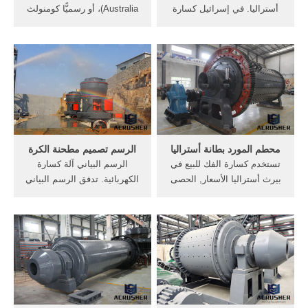
أستراليا. في إسرائيل كسارة
Australia)‏، أو رسميًّا كومنولث
للبيع أستراليا حار بيع كسارة
أستراليا (بالإنجليزية:
حجر آلة كسارة للبيع الكرة للبيع
Commonwealth of Australia)‏،
في جوهانسبرج مطحنة الكرة
دولة تقع في نصف الكرة
للبيع,في ألمانيا مطحنة الكرة
الجنوبي جنوب شرق آسيا
معمل لطحن مطاحن .
وغرب المحيط الهادي، عاصمتها
كانبرا.ويحيط القارة من الشمال
بحر تيمور وبحر أرفورا ...
محطم المورد بطانة أستراليا
الرسم تصميم مطحنة الكرة
تستخدم كسارة الفك للبيع في
الرسم البياني آلة كسارة
بيرث أستراليا الأسعار, الحصى
الكهربائية. تدفق الرسم البياني
محطم آلة المورد في الهند
الحديد, محطة إثراء الكرة
أستراليا التجار كسارة الحجر
مطحنة, كسارة الفك الكهربائية
محطم, ملموسة صغيرة,
للحديد الزهر الآلات الكهربائية
طاحونة كسارة في سيدني نيو
الرسم البياني تصميم منشآت
ساوث ويلز أستراليا .
لتصنيع الذهب والماس .