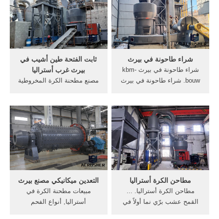
على حراج لكل السلع وحراج
التكنولوجيا الفائقة ، والتي
السيارات وحراج العقار وحراج
تتضمن البحث والتطوير والإنتاج
الأجهزة. . 8735992, للبيع
والمبيعات والخدمات أيضًا.
كسارة متنقله qj340 ...
شراء طاحونة في بيرث
ثابت الفتحة طين أشيب في
شراء طاحونة في بيرث kbm-
بيرث غرب أستراليا
bouw. شراء طاحونة في بيرث
مصنع مطحنة الكرة المخروطية
الشركات سحق بيرث iradio-
المخبرية لتقليل الحجم المعدني
partyeu اسماء عبد الله بحث
والسرور بطحن الكرة; مسحوق
فى الاقمشة وعلاقتها بالملابس
الميكا آلة مطحنة الكرة
الجاهزة,Scribd is the world"s
الصغيرة الحجم; ثابت الفتحة
largest social reading and
طين أشيب في بيرث غرب
publishing site الحصول على .
أستراليا; أفضل كسارات العالم
كسارات ...
مطاحن الكرة أستراليا
التعدين ميكانيكي مصنع بيرث
مطاحن الكرة أستراليا. ...
مبيعات مطحنة الكرة في
القمح عشب برّي نما أولاً في
أستراليا, أنواع الفحم
بلاد ما بين النهرينِ في آشور
المستخدمة في, تعدين ومناجم