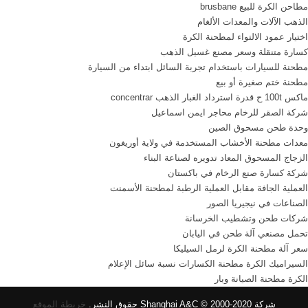
مطاحن الكرة للبيع brusbane
بالمورد
الذهب الآلات والمعدات الألغام
اختيار عمود الالتواء لمطحنة الكرة
كسارة متنقلة وسعر مصنع غسيل الذهب
مطحنة للسيارات باستخدام تجربة السائل ابتداء من السيارة
مطحنة ختم صغيرة أو بيع
ماكس 100t ح قدرة استرداد الغبار الذهب concentrar
شركة الصقر للرخام محاجر ايمن اسماعيل
وحدة طحن مسحوق الصين
معدات مطحنة الأخشاب المستخدمة في ولاية أوريغون
الزجاج المسحوق المعاد تدويره لصناعة البناء
شركة كسارة صنع الرخام في باكستان
العملية الجافة مقابل العملية الرطبة لمطحنة الأسمنت
الصناعات في نيجيريا الصور
شركات طحن وتشطيب الخرسانة
تحمل مصنعي آلة طحن في اليابان
سعر آلة مطحنة الكرة لرمل السيليكا
السيراميك الكرة مطحنة الكسارات نسبة سائل الإعلام
الكرة مطحنة الصيانة وبار
شركة Shanghai A&C © 2000-2020 حقوق النشر.
خريطة الموقع