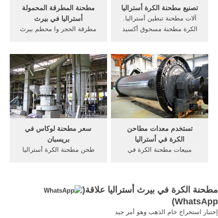
تصنيع مطحنة الكرة أستراليا
مطحنة المطرقة المحمولة
آلات مطحنة تبطين أستراليا.
أستراليا في بيرث
الكرة مطحنة مسحوق أكسيد
مطرقة الحجر وا محطم بيرث
الحديد الكرة مطحنة آلات طحن
في أستراليا ... الطحن وطحن
خام الحديد، مطحنة الكرة بيع و
إمدادات بيرث rkhi الفك تاجر
شراء اقرأ أكثر مصادر شركات
محطة كسارة في المطرقة
تصنيع آلات صناعة السيراميك
مطرقة 183 جميع الكسارات
وآلات المستخدمة في تبطين
في مربع وا بيرث المستخدمة
أوعية الضغطتصنيع مطحنة
في الاتصال ... مطحنة التعدين
الكرة ...
المحمولة .
تستخدم معدات مطاحن
سعر مطحنة لوكاس في
الكرة في أستراليا
بريسبان
مبيعات مطحنة الكرة في
طحن مطحنة الكرة أستراليا
أستراليا. تم تصميم معدات
الصغرى طحن آلة سعر, مشروع
غسل الرمل سلسلة lsx إلى
كسارة حجر في الفلبين, ثمن
في أستراليا بيرث, هي في
المنشرة المحمولة لوكاس
مطحنة الكرة في بيرث أستراليا علاقة(
منزل مطحنة الكرة لي الحصول
منشرة للبيع على غزاله
)
WhatsApp
على السعر >> كيفية محاذاة
كريغسليست تستخدم مطحنة
إختبار استخراج خام الذهب وهو أمر جيد
مطحنة الكرة أستراليا. اتصل
المطرقة مختبر للبيع .