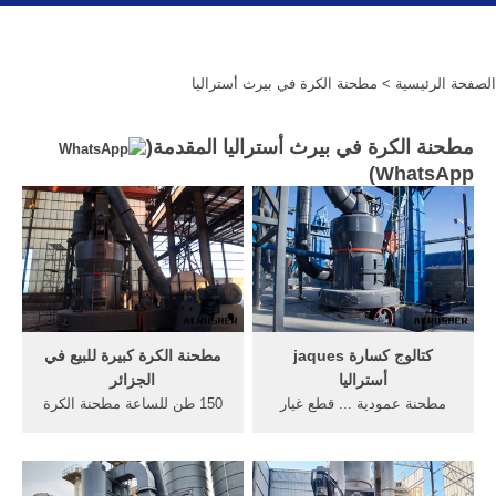
الصفحة الرئيسية
> مطحنة الكرة في بيرث أستراليا
مطحنة الكرة في بيرث أستراليا المقدمة(
)
WhatsApp
كتالوج كسارة jaques
مطحنة الكرة كبيرة للبيع في
أستراليا
الجزائر
مطحنة عمودية ... قطع غيار
150 طن للساعة مطحنة الكرة
كسارة الفك أستراليا. ... سعر
للبيع في جنوب أفريقيا .
كسارة المتنقلة في الكويت.
shanghai gm machinery co.،
حراج, حراج سعودي يحتوي
ltd هي إحدى شركات