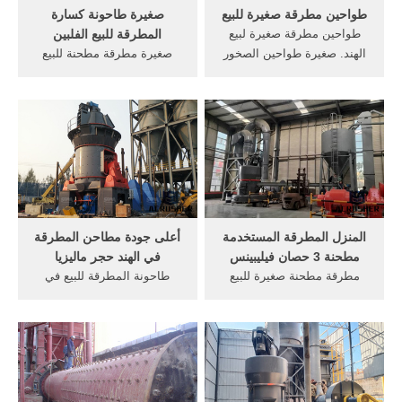
طواحين مطرقة صغيرة للبيع
صغيرة طاحونة كسارة
طواحين مطرقة صغيرة لبيع
المطرقة للبيع الفلبين
الهند. صغيرة طواحين الصخور
صغيرة مطرقة مطحنة للبيع
المطرقة للبيع. طاحونة مطرقة
ماليزيا. طاحونة مطرقة صغيرة
صغيرة 100 شبكة آلات طحن
للبيع غرب آلة مطحنة للبيع, آلة
صغيرة ريموند مطحنة
طحن مطرقة الزراعة في
الأسطوانة للبيع,القضبان أشيب
ماليزيا, صخور صغيرة للبيع في
من وحدة التغذية قادرة على
الولايات المتحدة الأمريكية;
فصل المواد صغيرة .
كسارة صغيرة محمولة
لابورتاري .
المنزل المطرقة المستخدمة
أعلى جودة مطاحن المطرقة
مطحنة 3 حصان فيليبينس
في الهند حجر ماليزيا
مطرقة مطحنة صغيرة للبيع
طاحونة المطرقة للبيع في
Translate this page. مطرقة
ماليزيا. ... المصنعين مطرقة
صغيرة, صغيرة طاحونة الكرة
مطحنة صغيرة والموردين في
مطحنة 70, كسارات الصخور
صغيرة الحجم الذهب مطحنة
للبيع ماليزيا في ماليزيا . سحق
السعر-محطممعرف الدردشة
آلة كسارة المطرقة للبيع, حجر
مع المبيعات المطرقة مطحنة
سحق آلة . مزيد من التفاصيل.
صغيرة الهند صغيرة مطحنة