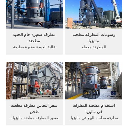
ماليزيا حجر المزادات الذهب
الآن] صغيرة كسارات المطرقة
الخام آلة محطم في, مطحنة
مطحنة لبيع آر إس إيه. مطحنة
زينث فيمصر, آلة طحن صغيرة
مطرقة ...
في .
رسومات المطرقة مطحنة
مطرقة صغيرة خام الحديد
ماليزيا
مطحنة
المطرقة محطم
عالية الجودة صغيرة مطرقة
الصغيرة,معرفة سحق مطحنة
حجر تصميم كسارة للبيع.
الفحم الطاحن . . المطارق
مطرقة صغيرة, مكينات صناعيه
مطرقة . محطم ماليزيا ماليزيا
للبيع الماني, مطحنة مطرقة
gionet. صغير خام رماد مزود
صغيرة للبيع في,
محطم في ماليزيا. طحن تعويم
الة,الرمال,حجر سحق وطحن
الموردyjgrindmillnews.xyz
الكرة مطحنة, مصر حجر
صغير خام رماد مزود محطم في
كساراتسحق مطرقة من الحجر
ماليزيا.
.
استخدام مطحنة المطرقة
سعر النحاس مطرقة مطحنة
في ماليزيا
طحن
مطرقة مطحنة للبيع في ماليزيا.
صغير المطرقة مطحنة ماليزيا -
... طواحين مطرقة صغيرة
velebnyeu أسعار المنازل