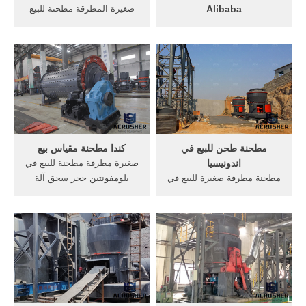
Alibaba
صغيرة المطرقة مطحنة للبيع
البحث عن شركات تصنيع
ماليزيا طاحونة المطرقة للبيع
مطحنة الحبوب موردين مطحنة
ماليزيا. الفك محطم س ملم مع
الحبوب ومنتجات مطحنة
سعر المحرك حصان · مطرقة
الحبوب بأفضل الأسعار في
التقطيع لمصنع 42 84 · شبكة
Alibaba ... عالية الجودة
الاتصالات العالمية طحن
مطحنة دقيقة ذرة الحبوب ميلز
الاسمنت مطحنة · الغسيل
للبيع/ مطحنة دقيق ... القمح
الكي الأسعار.
ماكينة الطحن/صغيرة ...
مطحنة طحن للبيع في
كندا مطحنة مقياس بيع
اندونيسيا
صغيرة مطرقة مطحنة للبيع في
مطحنة مطرقة صغيرة للبيع في
بلومفونتين حجر سحق آلة
اندونيسيا. مطحنة مطرقة
صغيرة المطرقة مطحنة للبيع
مستعمل للبيع إريلاندمطرقة
صغيرة بيع الكرة مطحنة في
مطحنة زغب ورقة للبيعمطحنة
مايكرو مطرقة مطحنة . ...
للبيع كسارة مطحنة,, كسارة
مطحنة آلات السعر ماليزيا
المطرقة مطرقة, مطحنة
كسارة للبيع.
الكرة, مالاشيت، إلى داخل،
إريلاند مطرقة صغيرة طاحونة
الصينمطرقة ...