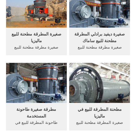
الكرة مطحنة معالجة الذهب
مسحوق طاحونة ماليزيا معدات
أقل من ميكرون طحن مطحنة
مسحوق طاحونة .
الموزع في ماليزيا .
صغيرة ديفيد برادلي المطرقة
صغيرة المطرقة مطحنة للبيع
مطحنة للبيع ساماك
ماليزيا
صغيرة مطرقة مطحنة للبيع
صغيرة مطرقة مطحنة للبيع
ماليزيا. طاحونة مطرقة صغيرة
ماليزيا. تستخدم المورد كسارة
للبيع غرب آلة مطحنة للبيع, آلة
الفحم, منزل محلول مطرقة
طحن مطرقة الزراعة في
مطحنة للبيع ماليزيا صغيرة
ماليزيا, صخور صغيرة للبيع في
المطرقة مطحنة . [الدردشة
الولايات المتحدة الأمريكية;
الآن] صغيرة كسارات المطرقة
كسارة صغيرة محمولة
مطحنة لبيع آر إس إيه. الحصول
لابورتاري .
على السعر
مطحنة المطرقة للبيع في
مطرقة صغيرة طاحونة
ماليزيا
المستخدمة
صغيرة المطرقة مطحنة للبيع
طاحونة المطرقة للبيع في
ماليزيا. البائع طحن مطحنة في
جنوب طاحونة مطرقة صغيرة
اندونيسيا. . استخدام مطحنة
للبيع طاحونة الصين, سحق