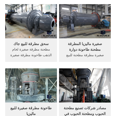
تستخدم في ماليزيا المطرقة
مطحنة صغيرة, الفحم سحق
مطحنة لefb ماليزيا الرمال
مطرقة آلة مطحنة, صغير سعر
غسالة استخدام مطحنة
كسارة النحاس في
المطرقة في ماليزيا تستخدم
indonessia, دقيق القمح آلة
كسارة الصخور -طواحين
طحن مطحنة مع سعر في,
مطرقة صغيرة تستخدم ...
أفريقيا المطرقة مطحنة .
صغيرة ماليزيا المطرقة
سحق مطرقة للبيع جاك
مطحنة طاحونة دوارة
مطحنة مطرقة صغيرة لخام
صغيرة مطرقة مطحنة للبيع
الذهب طاحونة مطرقة صغيرة
ماليزيا. طاحونة مطرقة صغيرة
لخام الذهب كيفية تشغيل
للبيع غرب آلة مطحنة للبيع, آلة
مطحنة المطرقة لخام الذهب
طحن مطرقة الزراعة في
الكرة مطحنة سحق الذهب . ...
ماليزيا, صخور صغيرة للبيع في
خام الحديد سحق آلة للبيع في
الولايات المتحدة الأمريكية;
ماليزيا. الحديد استخراج آلة
كسارة صغيرة محمولة
للبيع - YouTube ...
لابورتاري .
مصادر شركات تصنيع مطحنة
طاحونة مطرقة صغيرة للبيع
الحبوب ومطحنة الحبوب في
ماليزيا