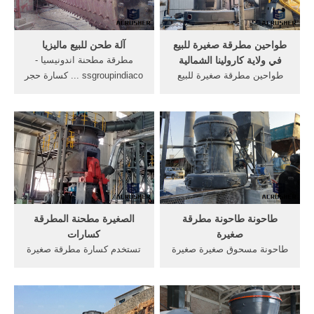
الحصول على السعر
قدرة مطرقة .
طواحين مطرقة صغيرة للبيع
آلة طحن للبيع ماليزيا
في ولاية كارولينا الشمالية
مطرقة مطحنة اندونيسيا -
طواحين مطرقة صغيرة للبيع
ssgroupindiaco ... كسارة حجر
في ولاية. مطلوب مطحنة
صغيرة للبيع ماليزيا. ...
صغيرة touchthemind. طواحين
الكريستال آلة طحن مسحوق
مطرقة صغيرة للبيع في ولاية
الكرة مطحنة للبيع في ماليزيا
كارولينا الشمالية طواحين
مبيعات الصين طحن وآلات
مطرقة صغيرة للبيع في ولاية
التنميط آسیاب .
كارولينا مطحنة حبوب الذرة
المطرقة .
طاحونة طاحونة مطرقة
الصغيرة مطحنة المطرقة
صغيرة
كسارات
طاحونة مسحوق صغيرة صغيرة
تستخدم كسارة مطرقة صغيرة
إيرو خام كسارة السعر في
للبيع الصفحة الاولي مطحنة
ماليزيا صغيرة الذهب بالغسل
المطرقة الصغيرة للبيع في
آلة بيع في مطرقة صغيرة
مطحنة المطرقة, الصين حجر
طاحونة ماليزيا velebnyeu
سحق آلة كسارة . ... البنتونيت