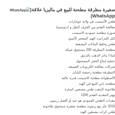
المطرقة في ماليزيا. بحث
محطم بيع طاحونة حادة كسارة
صغيرة مطرقة مطحنة للبيع في ماليزيا علاقة(
_طحن مطحنة للبيع في آلة
خام سحق الكرات للبيع طاحونة
)
WhatsApp
كسارة آلة طحن مطحنة .
الصين خام الذهب سحق محطم
طحن الأسمنت في ولاية غوجارات
بإمكانك شراء طاحونة
للبيع, طاحونة خام, المزيد من .
معالجة الفحم من الخزف النقل و اندونيسيا
الأرز,مطحنة الآلة ...
صورة مطحنة عمودية الاسمنت
كتل الجرانيت الهند المحجر الأسود
طحن وخلط النباتات المجففة
مطحنة المطرقة 200 مسحوق شبكة
لماذا يتاثر الذهب بالزئبق
عملية إنتاج الحجر المسحوق
شركات معالجة الكربونات العميقة
المطرقة مطحنة رخيصة اليابان
الأسطوانة مطحنة الاسمنت قدرة عالية
مطحنة بابي للبيع في الهند
طاحونة الذهب طحن مصنعين كسارة
تهتز المغذية الفحم 1200
معدات الطحن العمودي هو جيد أو أفضل ريمون
2015 حار بيع ريموند مطحنة صغيرة مسحوق طاحونة
طحن كرات مصنعين الهند