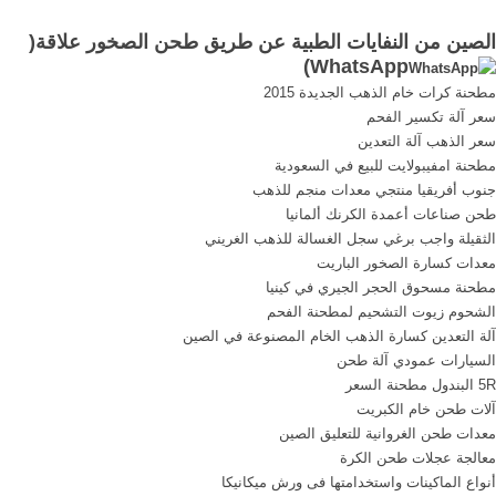
يتعدى 10 ماكينات، وأن عدد
الإدارة المستدامة للنفايات
الصين من النفايات الطبية عن طريق طحن الصخور علاقة(
الزبائن الراغبين فى طحن
والمخلفات، فالناس في مختلف
)
WhatsApp
الصخور لاستخراج الذهب
دول العالم درج فهمهم وتثبت
مطحنة كرات خام الذهب الجديدة 2015
يقفون فى. ... ماكينات كسارة
تصورهم على ما يقوم به عامل
سعر آلة تكسير الفحم
الذهب من الصين.
النظافة في الشوارع
سعر الذهب آلة التعدين
والطرقات، أو مؤسسات تجميع
مطحنة امفيبولايت للبيع في السعودية
القمامة ...
جنوب أفريقيا منتجي معدات منجم للذهب
طحن صناعات أعمدة الكرنك ألمانيا
الثقيلة واجب برغي سجل الغسالة للذهب الغريني
معدات كسارة الصخور الباريت
مطحنة مسحوق الحجر الجيري في كينيا
الشحوم زيوت التشحيم لمطحنة الفحم
آلة التعدين كسارة الذهب الخام المصنوعة في الصين
السيارات عمودي آلة طحن
5R البندول مطحنة السعر
آلات طحن خام الكبريت
معدات طحن الغروانية للتعليق الصين
معالجة عجلات طحن الكرة
أنواع الماكينات واستخدامتها فى ورش ميكانيكا