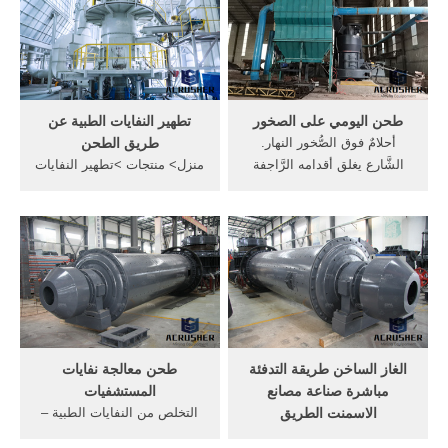
البلاستيك عبر هذا التعاون
الأوسط من ناحية الاقتصاد
الاقتصادي، وبلغ حجم واردات
والبيئة وسوق العمل والعوامل
الصين من النفايات منذ عام
الاجتماعية - الثقافية.
1992 إلى ...
طحن اليومي على الصخور
تطهير النفايات الطبية عن
أحلامٌ فوق الصُّخور النهار.
طريق الطحن
الشَّارع يغلق أقدامه الرَّاجفة
منزل> منتجات >تطهير النفايات
الأشجار تتمايل على جانبي
الطبية عن طريق ... تستخدم
الطَّريق تحجب الرُّؤية عن
آلة طحن مركز في ألمانيا ...
السُّهول الهاربة من يباسها
الصحة الموريتانية اليوم الجمعة
سعيدٌ، ابن الخامسة والعشرين
29 مايو 2020 عن إطلاق محرقة
ربيعًا، الذي فقد والده وهو في
للتخلص من النفايات الطبية في
مقتبل العمر، وهو ...
المركز الصحي بدار النعيم ...
الغاز الساخن طريقة التدفئة
طحن معالجة نفايات
مباشرة صناعة مصانع
المستشفيات
الاسمنت الطريق
التخلص من النفايات الطبية –
الطب البديل و الأعشاب الطبية
حينها والآن لماذا يتعين علينا