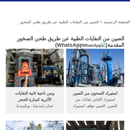
الصفحة الرئيسية
> الصين من النفايات الطبية عن طريق طحن الصخور
الصين من النفايات الطبية عن طريق طحن الصخور
المقدمة(
WhatsApp
)
استيراد الصحون من الصين
ومن ناحية ثانية النفايات
استيراد اكياس نفايات من
الأثرية كسارة الحجر
الصين. الصين توقف استيراد
عمان (مدينة) - ويكيبيديا،
نفايات البلاستيك وإندونيسيا
الموسوعة الحرة. يُشار بالذكر
تغرق وكانت إندونيسيا تتخلص
إلى أنه تم تصنيف عمان عالميًا،
من ملايين الأطنان من
كواحدة من أفضل مدن الشرق