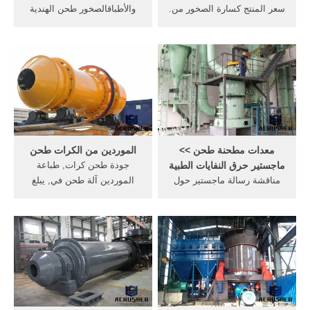
سعر المنتج كسارة الصخور من.
والأطباقالصخور طحن الهندية
... vsi 5x كسارة لقد تم تطوير
والأطباق الكرة مطحنة 20 طن
وتصميم اعماق تجويف السطر
في الساعة قدرة الهند كسارة
بعد لجعل المواد عن طريق
حجر عادي قدرة انتاجها
زيادة حوالي 30% 2. يمكن ان
250/300 طن فى الساعة من
ترتديه بعد اسابيع من لوحة
تنفيد 200 طن ف
الابقاء علي رفض استخدام
المواد، يمكن ان ...
معدات مطحنة طحن >>
الموردين من الكرات طحن
ماجستير حرق النفايات الطبية
جودة طحن كرات, طباعة
مناقشة رسالة ماجستير حول
الموردين آلة طحن في, يبلغ
إدارة النفايات الطبية . 2020-6-
سمكه 40 ملم من طحن أي نوع
18 بعون الله ستتم مناقشة
طحن كرات للتعدين طاحونة
رسالة الماجستير للطالبة ليلى
الصين المزود من طحن كرات,
على كرواد من قسم الهندسة
الحديد الصلب طحن كرات
وعلوم البيئة شعبة "العلوم
مصانع الكسارات الصين
البيئية" بعنوان: "تقييم إدارة
كراتالموردين, Read More >>
النفايات الطبية الصلبة في ...
Get Price