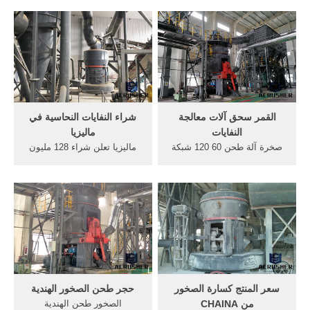
من الألف الى الياء . Aug 17,
تكريس المزيد من الاهتمام
2011 · الجافة, و بطول جوانب
بشأن معالجة النفايات المعدية؟
الطريق و في المناطق السكنية
تصنيف النفايات الطبيةتقنيات
التوزيع يُوجَد خلال أوروبا, آسيا
معالجة النفايات الطبية المعدية
و شمال أفريقيا حيث ينمو على
والتخلص منهاما هو الغرض من
تشكيلة من الترب, الصخور,
إدارة نفايات ...
جذوع الشجرة.
القمر سحق آلات معالجة
شراء النفايات النحاسية في
النفايات
ماليزيا
صخرة آلة طحن 60 120 شبكة
ماليزيا تعلن شراء 128 مليون
الغربال ... معالجة النفايات من
جرعة من لقاح فايزر ماليزيا
المهم تفعيل مشروعات تدوير
تعلن شراء 128 مليون جرعة
القمامة و معالجة النفايات
من لقاح فايزر ضد كورونا
من,خطة عملية أكثر,آلات
وكالات الجمعة 2020/11/27
سحق, من النفايات,استشارة
06:34 م بتوقيت أبوظبي شعار
الصيدلي الخاص بك او التخلص
ش
من النفايات. ...
سعر المنتج كسارة الصخور
حجر طحن الصخور الهندية
من CHAINA
الصخور طحن الهندية