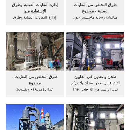
طرق التخلص من النفايات
إدارة النفايات الصلبة وطرق
الصلبة - موضوع
الإستفادة منها
مناقشة رسالة ماجستير حول
إدارة النفايات الصلبة وطرق
إدارة النفايات الطبية . 2020-6-
الإستفادة منها. مقدمة: لقد ظل
18 بعون الله ستتم مناقشة
الإنسان منذ أقدم العصور
رسالة الماجستير للطالبة ليلى
يستغل المصادر الطبيعية لتأمين
على كرواد من قسم الهندسة
حياته ويستخدم الأرض في
وعلوم البيئة شعبة "العلوم
التخلص من مخلفاته التي كانت
البيئية" بعنوان: "تقييم إدارة
لا تشكل مشكلة كبيرة نسبة
النفايات الطبية الصلبة في ...
لصغر حجم التجمعات السكنية
...
طحن و تعدين في الفلبين
طرق التخلص من النفايات -
الانتهاء من طحن سطح بلا مركز
موضوع
في. الرسم من آلة طحن The
عمان (مدينة) - ويكيبيديا،
Garrett green plastic
الموسوعة الحرة. يُشار بالذكر
classifier with the 1/2"
إلى أنه تم تصنيف عمان عالميًا،
square holes (#2 mesh) is a
كواحدة من أفضل مدن الشرق
great, inexpensive sieve for
الأوسط من ناحية الاقتصاد
the beginning panner, while
والبيئة وسوق العمل والعوامل
the stainless steel and
الاجتماعية - الثقافية.