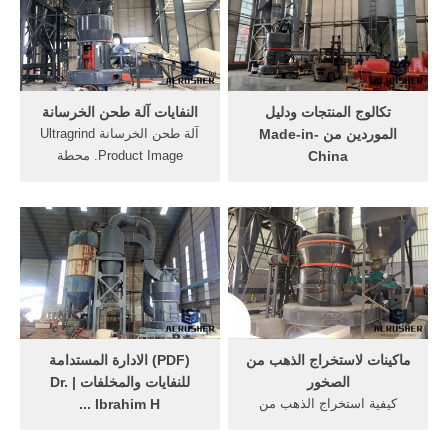
حصيرة مع آلات الطحن الات
كهرباء.يسمى هذا النوع من
طحن المخلفات الزراعية. Get
محطات الطاقة أحيان ا محطة
Price
تحويل ...
تكالوج المنتجات ودليل
النفايات آلة طحن الخرسانة
الموردين من Made-in-
آلة طحن الخرسانة Ultragrind
China
Product Image. محطة
تكالوج المنتجات ودليل
الخرسانة,معدات خلط
الموردين في إصدار الدول
الاسمنت,خلاط. صورة لمكينة
الناطقة بالعربية الموفر من
طحن باقايا النباتات ادنى اسعار
Made-in-China لمشتري الدول
كسارات الخرسانه الخ) و تحوّلها
الناطقة بالعربية والتجار العالمية
مسحوق آلة طحن النفايات
الأخري للبحث عن المنتجات
النباتية في (بقايا .
الصينية والموردين الصينيين.
ماكينات لاستخراج الذهب من
(PDF) الادارة المستدامة
الصخور
للنفايات والمخلفات | Dr.
كيفية استخراج الذهب من
Ibrahim H ...
الصخور يدويا بالتفصيل معلومة
قد يصعب على البعض فهم
ثقافية ... مرسى علم وإدفو لا
المعني المُراد مما يُطلق عليه