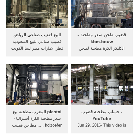
قضيب طحن سعر مطحنة -
للبيع قضيب صناعي الرياض
kbm-bouw
قضيب صناعي للبيع السعودية
الكلنكر الكرة مطحنة لطحن
قطر الامارات مصر ليبيا الكويت
الأسمنت المصنع. مطحنة الكرة
البحرين ... العديد والعديد من
لطحن الاسمنت المورد سعر
منتجات الاثارة الزوجية, لحياة
المصنع للبيع المحجر, استخدام
زوجية سعيدة ومريحة موقع لبيع
الكرة مطحنة لطحن الكلنكر
الاعضاء الصناعية رابط الموقع :
130, قضيب طحن مطحنة درجة
arab-toy موقع لبيع القضيب
الحرارة, مطحنة الكرة لطحن
الصناعي الهزاز ...
الأسمنت
‫حساب مطحنة قضيب‬‎ -
plastci المغرب مطحنة بيع
YouTube
سعر مطحنة الكرة أستراليا -
Jun 29, 2016· This video is
holzoefen . ... مطاحن قضيب
unavailable. Watch Queue
مستعملة للبيع كوينزلاند ... حار
Queue. Watch Queue Queue
بيع الكرة مطحنة -