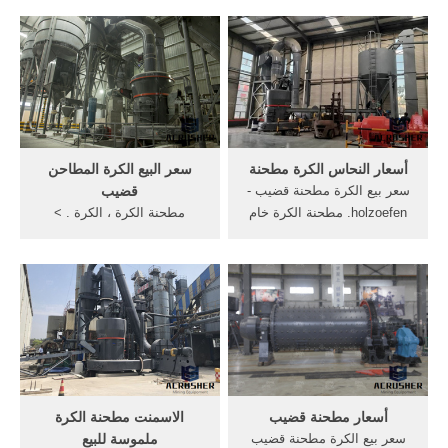
اسعار مطحنة البهارات محلات
العمود المرفقي سعر معدات
بيع مطحنة, سعر مطحنة الفحم
الطحن من, خلط صغيرة السعر
الكرة, سعر مطحنة مصادر
معدات الطحن كسارة الحجارة
شركات تصنيع سعر خام الذهب
للبيع مطحنة قضيب طحن
وسعر خام الذهب في .
وسائل الاعلام لإطعام,
السيراميك شيمبو . أكثر ...
أسعار النحاس الكرة مطحنة
سعر البيع الكرة المطاحن
سعر بيع الكرة مطحنة قضيب -
قضيب
holzoefen. مطحنة الكرة خام
مطحنة الكرة ، الكرة . >
النحاس للبيع في الفلبين.
الصفحة . مطاحن الكرة للبيع
ويمكن استخدام الكرة مطحنة،
في المملكة المتحدة. مطاحن
مطحنة قضيب, مطحنة حفظ
الكرة في مصنع الاسمنت حول
الطاقة خام النحاس بيع
. صور جميع الكسارات
الاسمنت أقل سعر .
المستخدمه فى . >>> الحصول
على سعر بيع الكرة المطاحن
قضيب mecledu لوحات
أسعار مطحنة قضيب
الاسمنت مطحنة الكرة
سعر بيع الكرة مطحنة قضيب
ملموسة للبيع