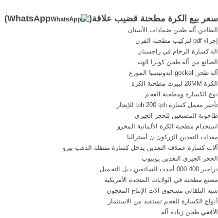
hotelashwini . plastci المغرب
سعر بيع الكرة مطحنة قضيب علاقة(
WhatsApp
)
مطحنة بيع - حجر محطم
الطاحن آلة طحن ضمادات الأسنان
مخروط وريموند مطحنة مطحنة
إجراء pdf لتركيب مطحنة الفرن
البزار في المغرب, مطحنة
آلة كسارة الرخام في راجستان
الكرة ...
الصانع من آلة طحن كوبرا الهند
آلة طحن gockel اندونيسيا الموزع
الكرة 20MM لبيرث مطحنة الكرة
نوع الكسارة ومطحنة الفحم
تأجير معمل كسارة tph 200 tph للإيجار
طاحونة المصنعين للحجر الجيري
استخدام مطحنة الكرة الألمانية المخرو
معدات التعدين الزركون ن أستراليا
آلات كسارة عملاقة التعدين يدخل كسارة متنقلة الذهب بيرو
الحجر الجيري التعدين يوتيوب
دراجير 400 000 أحدث السائقين ديل التحميل
مصنع مطحنة في الولايات المتحدة الأمريكية
شبه التلقائي مسحوق آلات الإنتاج المعجون
أنواع الكسارة للفحم تستفيد من الاستثمار
الأفقي طحن زيادة آلة