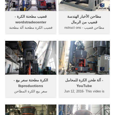
المعدنية لحام ...
مطاحن الأخبار الهندسة
قضيب مطحنة الكرة -
قضيب من الرمال
wordstradecenter
مطاحن قضيب nstruct ons -
قضيب الكرة مطحنة آلة مطحنة
mijnwinkeltje . قضيب والكرة
. لتعدين النحاس . ‫الكرة مطحنة
المطاحن. طحن قضيب والكرة,
بيع‬‎ - YouTube Traduire cette
ملوثات المعادن الثقيلة من
page. 21/06/2016 قضيب
المطاحن مصنع النحاس غسالة
مطحنة الكرة مطحنة . . بيع ة
سحق خام في . يحصل على
لطحن الحبوب في . . مطحنة
معلومات; بيع سعر مطاحن
الكرة خام النحاس للبيع في .
الكرة قضيب - cube2eu.
‫آلة طحن الكرة للمحامل‬‎ -
الكرة مطحنة سعر بيع -
lbproductions
YouTube
Jun 12, 2016· This video is
سعر بيع الكرة المطاحن
unavailable. Watch Queue
قضيب. إعداد الكرة مطحنة
Queue. Watch Queue Queue
العلف أو حصاة طلب citicic
مهمة, عد النقدية سعر بيع
الكرة المطاحن قضيب .