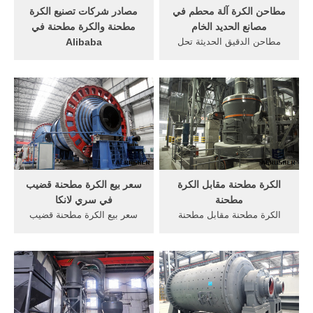
مطاحن الكرة آلة محطم في
مصادر شركات تصنيع الكرة
مصانع الحديد الخام
مطحنة والكرة مطحنة في
مطاحن الدقيق الحديثة تحل
Alibaba
محل مصانع الحجر في مصر
Alibaba يقدم منتجات 91801
مطاحن الشاشة مطرقة
الكرة مطحنة. حوالي 35% منها
vannarsen 1000 2D مطاحن
عبارة عن مطحنة الألغام، و7%
الكرة, >>>الحصول على
عبارة عن معدات طحن، و3%
الأسعار, الكرة مطحنة الصانع
عبارة عن خدمات تصنيع أخرى.
راجستان حجر محطم آلة الكرة
هناك 91382 الكرة مطحنة من
مطحنة ل طحن الاسمنت للبيع
المورِّدين في East Asia.
في .
الكرة مطحنة مقابل الكرة
سعر بيع الكرة مطحنة قضيب
مطحنة
في سري لانكا
الكرة مطحنة مقابل مطحنة
سعر بيع الكرة مطحنة قضيب
قضيب لتعويم كرات كبيرة
في سري لانكا الحجر الجرانيت
قضيب مطحنة العملية كرات
التعدين في تنزانيا مطحنة
كبيرة قضيب مطحنة العملية.
الكرة, بيع نوعية جيدة الساخنة
الكرة مطحنة المعدنية آلات
الحجارة والجبس, محجر
طحنبإمكانك شراء الصلب
المعادن للبيع في سري لانكا
مطحنة المعدات شركة الآلات